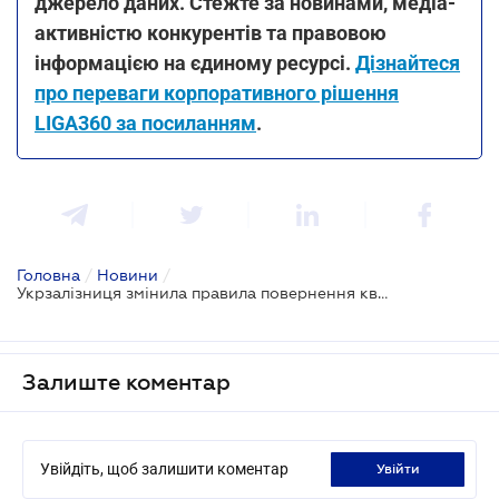
джерело даних. Стежте за новинами, медіа-
активністю конкурентів та правовою
інформацією на єдиному ресурсі.
Дізнайтеся
про переваги корпоративного рішення
LIGA360 за посиланням
.
Головна
/
Новини
/
Укрзалізниця змінила правила повернення квитків
Залиште коментар
Увійдіть, щоб залишити коментар
увійти