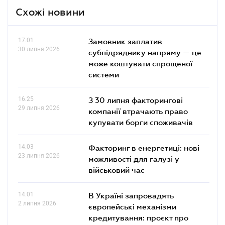
Схожі новини
17.01
Замовник заплатив
30 липня 2026
субпідряднику напряму — це
може коштувати спрощеної
системи
16.25
З 30 липня факторингові
29 липня 2026
компанії втрачають право
купувати борги споживачів
14.03
Факторинг в енергетиці: нові
23 липня 2026
можливості для галузі у
військовий час
14.01
В Україні запровадять
2 липня 2026
європейські механізми
кредитування: проєкт про