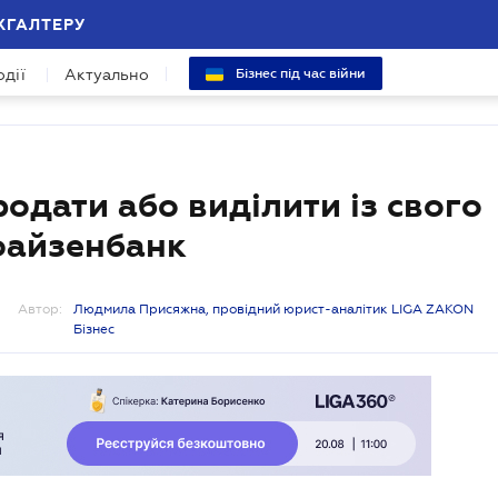
ХГАЛТЕРУ
одії
Актуально
Бізнес під час війни
родати або виділити із свого
файзенбанк
Автор:
Людмила Присяжна, провідний юрист-аналітик LIGA ZAKON
Бізнес