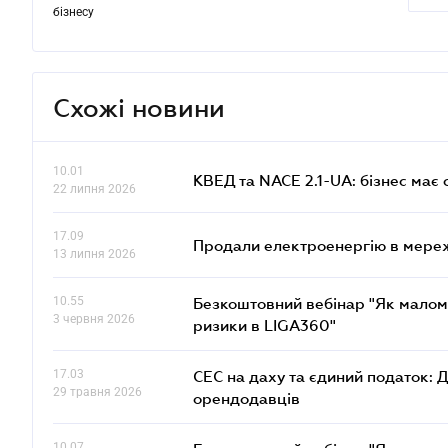
бізнесу
Схожі новини
10.01
КВЕД та NACE 2.1-UA: бізнес має 
22 липня 2026
17.09
Продали електроенергію в мере
13 липня 2026
10.55
Безкоштовний вебінар "Як малом
3 червня 2026
ризики в LIGA360"
17.03
СЕС на даху та єдиний податок: 
29 травня 2026
орендодавців
10.07