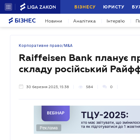
БІЗНЕСУ
ЮРИСТУ
БУ
БІЗНЕС
Новини
Аналітика
Інтерв'ю
П
Корпоративне право/M&A
Raiffeisen Bank планує п
складу російський Райф
30 березня 2023, 15:38
584
0
Реклама