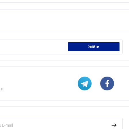
увійти
н.