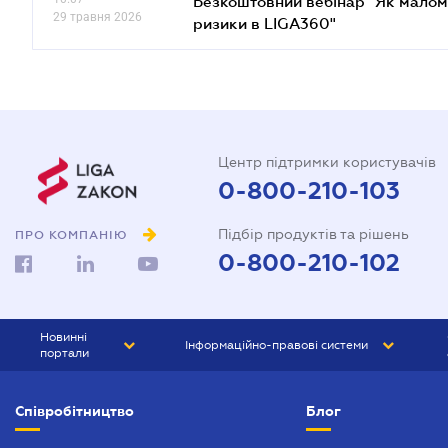
Безкоштовний вебінар "Як малом
29 травня 2026
ризики в LIGA360"
Центр підтримки користувачів
0-800-210-103
Підбір продуктів та рішень
ПРО КОМПАНІЮ
0-800-210-102
Новинні
Інформаційно-правові системи
портали
ЮРЛІГА
Право України
Співробітництво
Блог
БІЗНЕС
ГРАНД