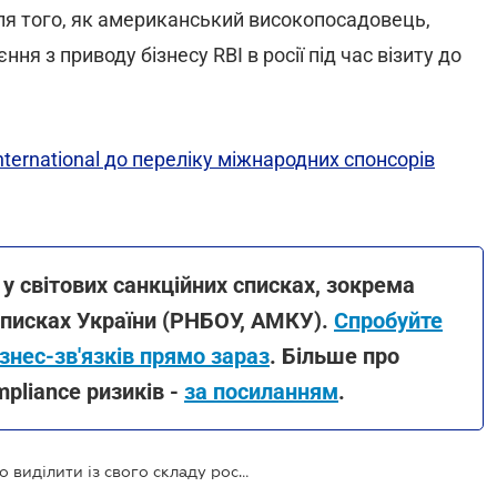
ля того, як американський високопосадовець,
ня з приводу бізнесу RBI в росії під час візиту до
nternational до переліку міжнародних спонсорів
у світових санкційних списках, зокрема
списках України (РНБОУ, АМКУ).
Спробуйте
знес-зв'язків прямо зараз
. Більше про
pliance ризиків -
за посиланням
.
Raiffeisen Bank планує продати або виділити із свого складу російський Райффайзенбанк