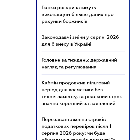
Банки розкриватимуть
виконавцям більше даних про
рахунки боржників
Законодавчі зміни у серпні 2026
для бізнесу в Україні
Головне за тиждень: державний
нагляд та регулювання
Кабмін продовжив пільговий
період для косметики без
техрегламенту, та реальний строк
значно коротший за заявлений
Перезавантаження строків
податкових перевірок після 1
серпня 2026 року: чи буде
обчислення строків давності "з