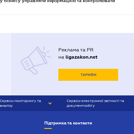
у бізнесу управляти інформацією та контролювати
Реклама та PR
ligazakon.net
на
ТАРИФИ
Сервіси моніторингу та
Сервіси електронної звітності та
аналізу
документообігу
CONTR AGENT
Liga:REPORT
Підтримка та контакти
SMS-МАЯК