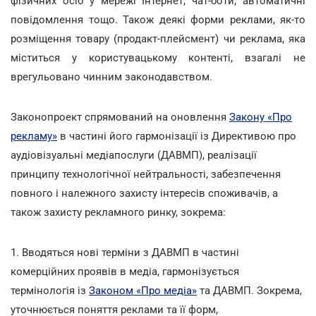
фізичних осіб у мережі Інтернет, чат-боти, автоматичні
повідомлення тощо. Також деякі форми реклами, як-то
розміщення товару (продакт-плейсмент) чи реклама, яка
міститься у користувацькому контенті, взагалі не
врегульовано чинним законодавством.
Законопроект спрямований на оновлення
Закону «Про
рекламу»
в частині його гармонізації із Директивою про
аудіовізуальні медіапослуги (ДАВМП), реалізації
принципу технологічної нейтральності, забезпечення
повного і належного захисту інтересів споживачів, а
також захисту рекламного ринку, зокрема:
1. Вводяться нові терміни з ДАВМП в частині
комерційних проявів в медіа, гармонізується
термінологія із
Законом «Про медіа»
та ДАВМП. Зокрема,
уточнюється поняття реклами та її форм,