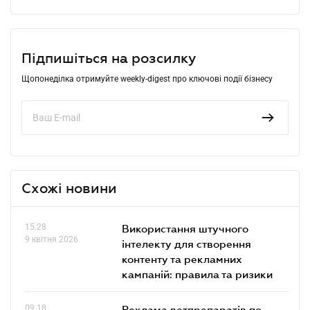
Підпишіться на розсилку
Щопонеділка отримуйте weekly-digest про ключові події бізнесу
Схожі новини
15.28
Використання штучного
9 квітня 2026
інтелекту для створення
контенту та рекламних
кампаній: правила та ризики
09.18
Реклама ветпрепаратів по-