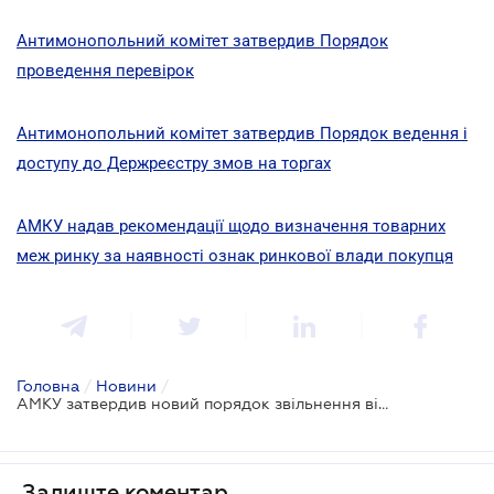
Антимонопольний комітет затвердив Порядок
проведення перевірок
Антимонопольний комітет затвердив Порядок ведення і
доступу до Держреєстру змов на торгах
АМКУ надав рекомендації щодо визначення товарних
меж ринку за наявності ознак ринкової влади покупця
Головна
/
Новини
/
АМКУ затвердив новий порядок звільнення від відповідальності за вчинення антиконкурентних узгоджених дій
Залиште коментар