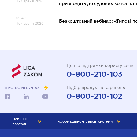
17 червня 2026
призводять до судових конфлікті
09.40
Безкоштовний вебінар: «Типові п
10 червня 2026
Центр підтримки користувачів
0-800-210-103
Підбір продуктів та рішень
ПРО КОМПАНІЮ
0-800-210-102
Новинні
Інформаційно-правові системи
портали
ЮРЛІГА
Право України