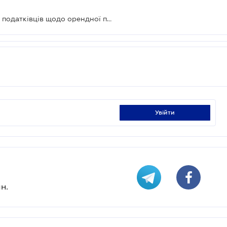
Верховний Суд підтримав позицію податківців щодо орендної плати за землю
увійти
н.