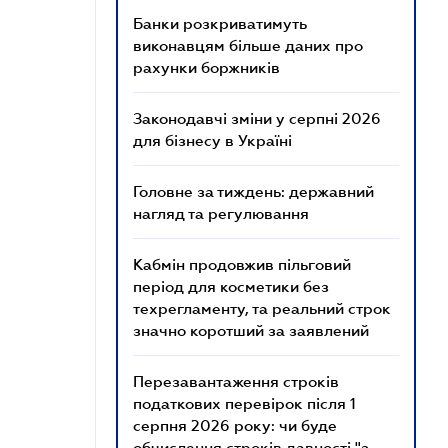
Банки розкриватимуть
виконавцям більше даних про
рахунки боржників
Законодавчі зміни у серпні 2026
для бізнесу в Україні
Головне за тиждень: державний
нагляд та регулювання
Кабмін продовжив пільговий
період для косметики без
техрегламенту, та реальний строк
значно коротший за заявлений
Перезавантаження строків
податкових перевірок після 1
серпня 2026 року: чи буде
обчислення строків давності "з