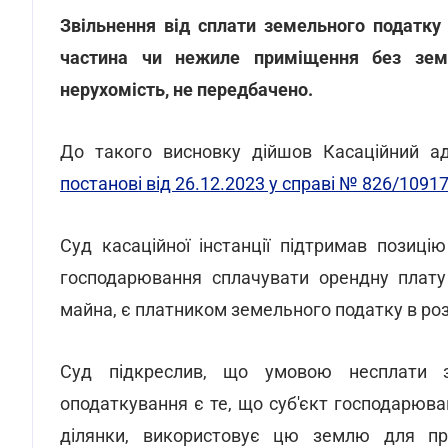
Звільнення від сплати земельного податку 
частина чи нежиле приміщення без земе
нерухомість, не передбачено.
До такого висновку дійшов Касаційний ад
постанові від 26.12.2023 у справі № 826/1091
Суд касаційної інстанції підтримав позиці
господарювання сплачувати орендну плату 
майна, є платником земельного податку в ро
Суд підкреслив, що умовою несплати 
оподаткування є те, що суб'єкт господарюв
ділянки, використовує цю землю для про