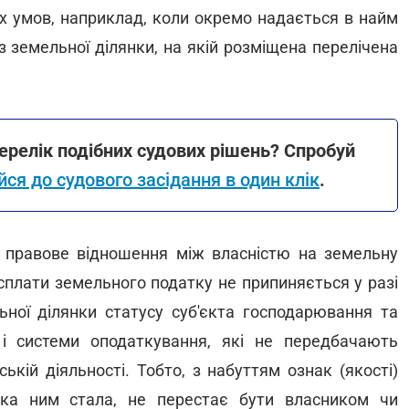
их умов, наприклад, коли окремо надається в найм
з земельної ділянки, на якій розміщена перелічена
ерелік подібних судових рішень? Спробуй
йся до судового засідання в один клік
.
 правове відношення між власністю на земельну
сплати земельного податку не припиняється у разі
ної ділянки статусу суб'єкта господарювання та
 і системи оподаткування, які не передбачають
ькій діяльності. Тобто, з набуттям ознак (якості)
яка ним стала, не перестає бути власником чи