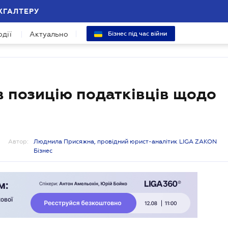
ХГАЛТЕРУ
одії
Актуально
Бізнес під час війни
в позицію податківців щодо
Автор:
Людмила Присяжна, провідний юрист-аналітик LIGA ZAKON
Бізнес