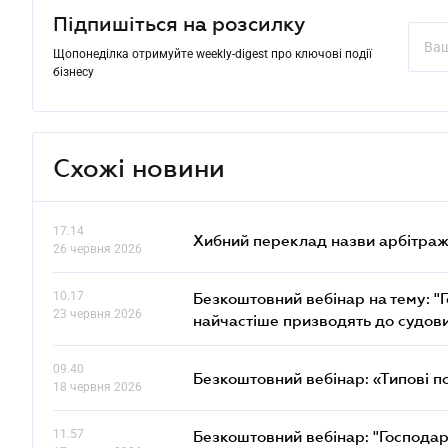
Підпишіться на розсилку
Щопонеділка отримуйте weekly-digest про ключові події
бізнесу
Схожі новини
17.14
Хибний переклад назви арбітражн
26 червня 2026
10.17
Безкоштовний вебінар на тему: "Г
23 червня 2026
найчастіше призводять до судови
09.40
Безкоштовний вебінар: «Типові п
18 червня 2026
11.57
Безкоштовний вебінар: "Господарс