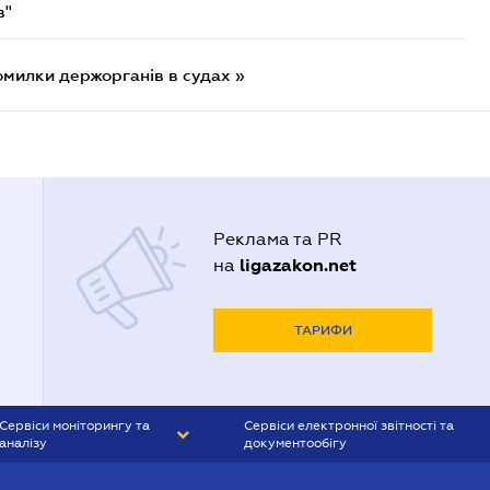
в"
омилки держорганів в судах »
Реклама та PR
ligazakon.net
на
ТАРИФИ
Сервіси моніторингу та
Сервіси електронної звітності та
аналізу
документообігу
CONTR AGENT
Liga:REPORT