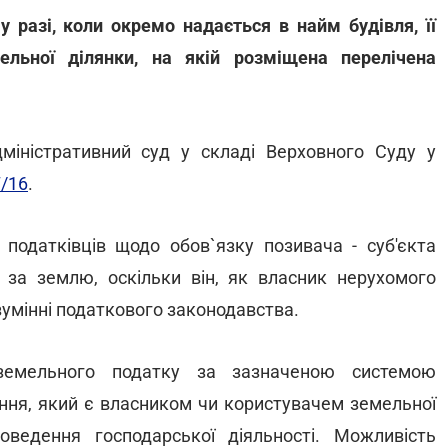
у разі, коли окремо надається в найм будівля, її
льної ділянки, на якій розміщена перелічена
міністративний суд у складі Верховного Суду у
7/16
.
ю податківців щодо обов`язку позивача - суб'єкта
за землю, оскільки він, як власник нерухомого
зумінні податкового законодавства.
земельного податку за зазначеною системою
ання, який є власником чи користувачем земельної
ведення господарської діяльності. Можливість