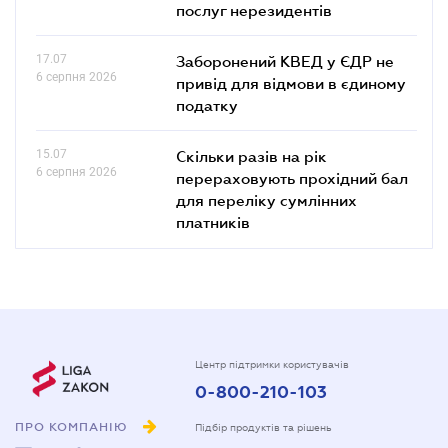
послуг нерезидентів
17.07
Заборонений КВЕД у ЄДР не
6 серпня 2026
привід для відмови в єдиному
податку
15.07
Скільки разів на рік
6 серпня 2026
перераховують прохідний бал
для переліку сумлінних
платників
Центр підтримки користувачів
0-800-210-103
ПРО КОМПАНІЮ
Підбір продуктів та рішень