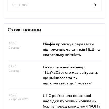
Схожі новини
10.35
Мінфін пропонує перевести
Сьогодні
підприємців-платників ПДВ на
квартальну звітність
09.46
Безкоштовний вебінар
Сьогодні
"ТЦУ-2025: хто має звітувати,
що змінилося та як
підготуватися до 1 жовтня"
12.09
ДПС роз'яснила податкові
7 серпня 2026
наслідки курсових коливань,
боргів перед колишніми ФОП і