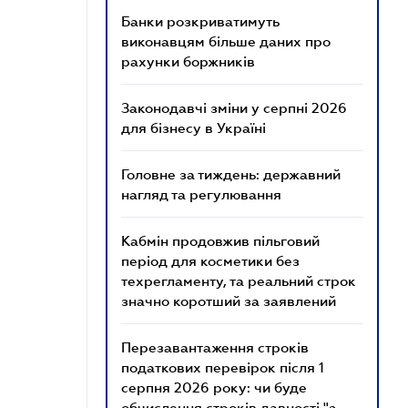
Банки розкриватимуть
виконавцям більше даних про
рахунки боржників
Законодавчі зміни у серпні 2026
для бізнесу в Україні
Головне за тиждень: державний
нагляд та регулювання
Кабмін продовжив пільговий
період для косметики без
техрегламенту, та реальний строк
значно коротший за заявлений
Перезавантаження строків
податкових перевірок після 1
серпня 2026 року: чи буде
обчислення строків давності "з