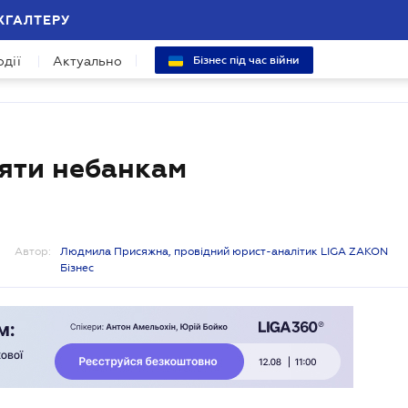
ХГАЛТЕРУ
одії
Актуально
Бізнес під час війни
’яти небанкам
Автор:
Людмила Присяжна, провідний юрист-аналітик LIGA ZAKON
Бізнес