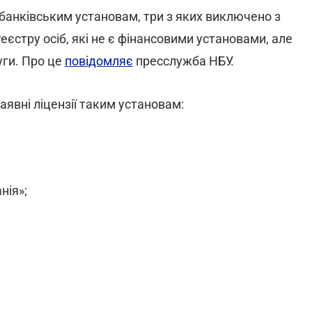
ебанківським установам, три з яких виключено з
еєстру осіб, які не є фінансовими установами, але
уги. Про це
повідомляє
пресслужба НБУ.
наявні ліцензії таким установам:
нія»;