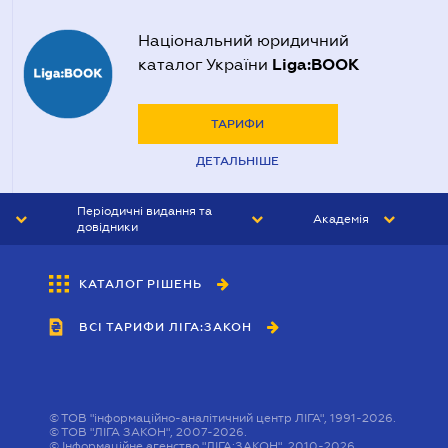
Національний юридичний
Liga:BOOK
каталог України
ТАРИФИ
ДЕТАЛЬНІШЕ
Періодичні видання та
Академія
довідники
ЮРИСТ&ЗАКОН
АКАДЕМІЯ ЛІГА:ЗАКОН
КАТАЛОГ РІШЕНЬ
БУХГАЛТЕР&ЗАКОН
ВСІ ТАРИФИ ЛІГА:ЗАКОН
ВІСНИК МСФЗ
ІНТЕРБУХ
ОСОБИСТИЙ ЕКСПЕРТ
©
ТОВ "інформаційно-аналітичний центр ЛІГА", 1991-2026.
©
ТОВ "ЛІГА ЗАКОН", 2007-2026.
©
Інформаційне агенство "ЛІГА:ЗАКОН", 2010-2026.