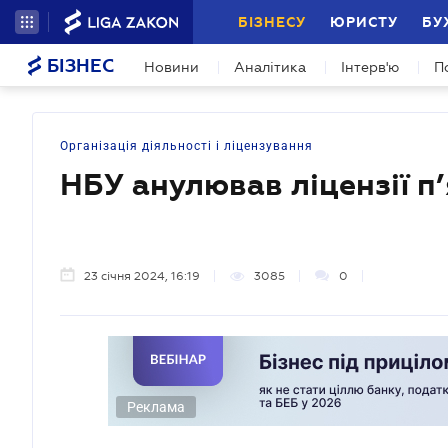
БІЗНЕСУ
ЮРИСТУ
БУ
БІЗНЕС
Новини
Аналітика
Інтерв'ю
П
Організація діяльності і ліцензування
НБУ анулював ліцензії п
23 січня 2024, 16:19
3085
0
Реклама