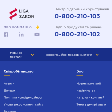
Центр підтримки користувачів
0-800-210-103
Підбір продуктів та рішень
ПРО КОМПАНІЮ
0-800-210-102
Новинні
Інформаційно-правові системи
портали
ЮРЛІГА
Право України
Співробітництво
Блог
БІЗНЕС
ГРАНД
БУХГАЛТЕР.ua
ПРАЙМ
Агенти
Новини компанії
Дилери
Керівництва
БУХГАЛТЕР ПРОФ
Політика конфіденційності
Каталоги компаній
ЮРИСТ ПРОФ
Умови використання сайту
Теми в центрі уваги
ЮРИСТ
Реклама