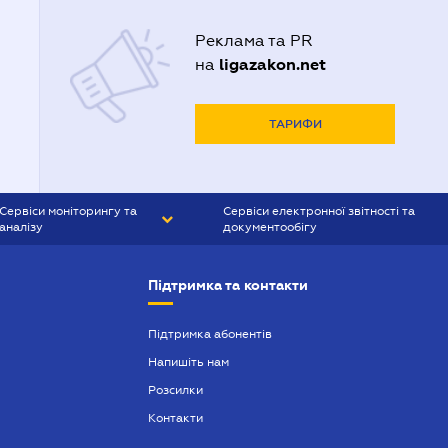
Реклама та PR
ligazakon.net
на
ТАРИФИ
Сервіси моніторингу та
Сервіси електронної звітності та
аналізу
документообігу
CONTR AGENT
Liga:REPORT
Підтримка та контакти
SMS-МАЯК
VERDICTUM
Підтримка абонентів
Напишіть нам
SEMANTRUM
Розсилки
SMS-МАЯК ІПОТЕКА
Контакти