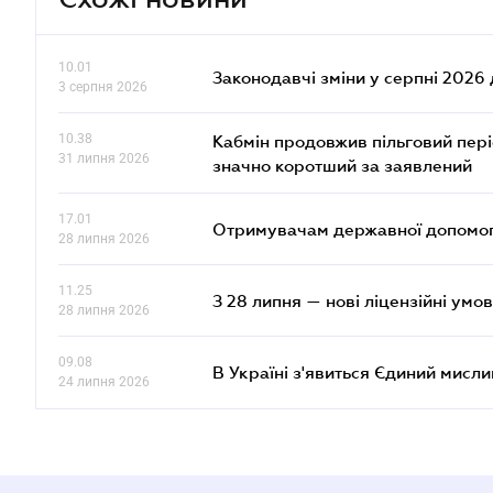
10.01
Законодавчі зміни у серпні 2026 
3 серпня 2026
10.38
Кабмін продовжив пільговий пері
31 липня 2026
значно коротший за заявлений
17.01
Отримувачам державної допомоги
28 липня 2026
11.25
З 28 липня — нові ліцензійні умо
28 липня 2026
09.08
В Україні з'явиться Єдиний мисли
24 липня 2026