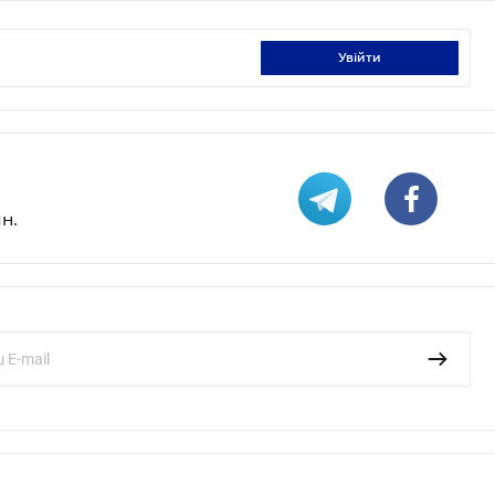
увійти
н.