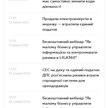
має самостійно змінити коди
діяльності
17.09
Продали електроенергію в
13 липня 2026
мережу — втратили єдиний
податок
10.55
Безкоштовний вебінар "Як
3 червня 2026
малому бізнесу управляти
інформацією та контролювати
ризики в LIGA360"
17.03
СЕС на даху та єдиний податок:
29 травня 2026
ДПС роз’яснила ризики втрати
спрощеної системи для
орендодавців
10.07
Безкоштовний вебінар "Як
29 травня 2026
малому бізнесу управляти