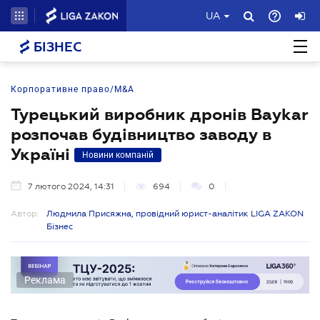
UA
БІЗНЕС
Корпоративне право/M&A
Турецький виробник дронів Baykar
розпочав будівництво заводу в
Україні
Новини компаній
7 лютого 2024, 14:31
694
0
Автор:
Людмила Присяжна, провідний юрист-аналітик LIGA ZAKON
Бізнес
Реклама