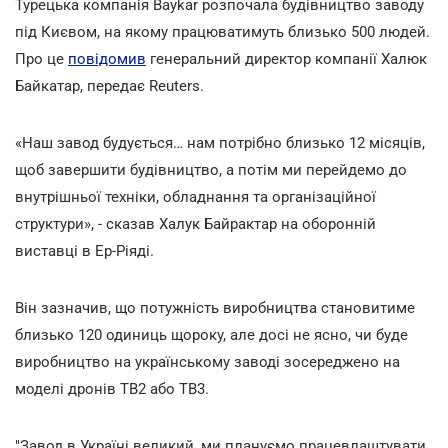
Турецька компанія Baykar розпочала будівництво заводу
під Києвом, на якому працюватимуть близько 500 людей.
Про це
повідомив
генеральний директор компанії Халюк
Байкатар, передає
Reuters.
«Наш завод будується… нам потрібно близько 12 місяців,
щоб завершити будівництво, а потім ми перейдемо до
внутрішньої техніки, обладнання та організаційної
структури», - сказав Халук Байрактар на оборонній
виставці в Ер-Ріяді.
Він зазначив, що потужність виробництва становитиме
близько 120 одиниць щороку, але досі не ясно, чи буде
виробництво на українському заводі зосереджено на
моделі дронів TB2 або TB3.
"Завод в Україні великий, ми плануємо працевлаштувати