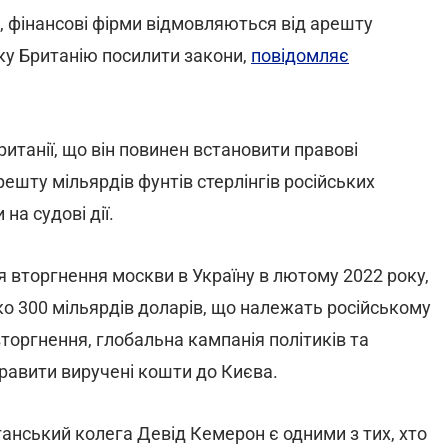
, фінансові фірми відмовляються від арешту
ку Британію посилити закони,
повідомляє
итанії, що він повинен встановити правові
ешту мільярдів фунтів стерлінгів російських
на судові дії.
я вторгнення москви в Україну в лютому 2022 року,
ко 300 мільярдів доларів, що належать російському
торгнення, глобальна кампанія політиків та
равити виручені кошти до Києва.
анський колега Девід Кемерон є одними з тих, хто