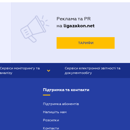
Реклама та PR
ligazakon.net
на
ТАРИФИ
Сервіси моніторингу та
Сервіси електронної звітності та
аналізу
документообігу
CONTR AGENT
Liga:REPORT
Підтримка та контакти
SMS-МАЯК
VERDICTUM
Підтримка абонентів
Напишіть нам
SEMANTRUM
Розсилки
SMS-МАЯК ІПОТЕКА
Контакти