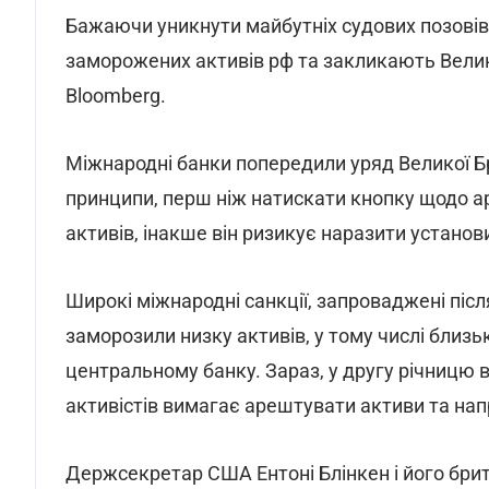
Бажаючи уникнути майбутніх судових позовів
заморожених активів рф та закликають Вели
Bloomberg.
Міжнародні банки попередили уряд Великої Бр
принципи, перш ніж натискати кнопку щодо ар
активів, інакше він ризикує наразити установи 
Широкі міжнародні санкції, запроваджені післ
заморозили низку активів, у тому числі близь
центральному банку. Зараз, у другу річницю в
активістів вимагає арештувати активи та нап
Держсекретар США Ентоні Блінкен і його брит