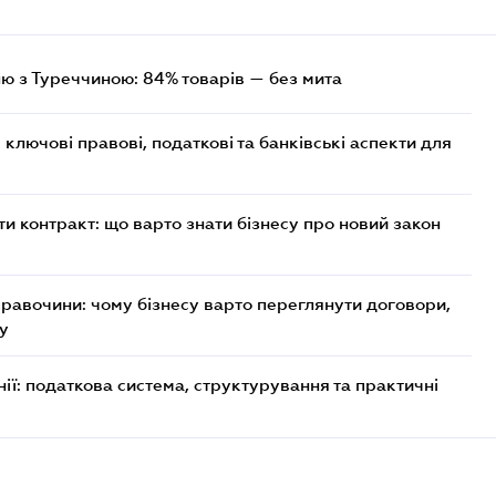
лю з Туреччиною: 84% товарів — без мита
ключові правові, податкові та банківські аcпекти для
 контракт: що варто знати бізнесу про новий закон
правочини: чому бізнесу варто переглянути договори,
ку
ії: податкова система, структурування та практичні