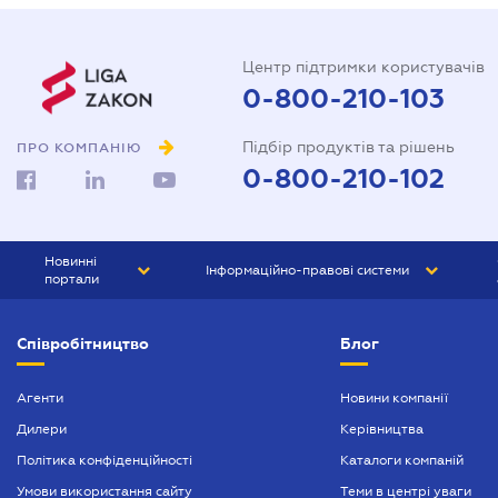
Центр підтримки користувачів
0-800-210-103
Підбір продуктів та рішень
ПРО КОМПАНІЮ
0-800-210-102
Новинні
Інформаційно-правові системи
портали
ЮРЛІГА
Право України
Співробітництво
Блог
БІЗНЕС
ГРАНД
БУХГАЛТЕР.ua
ПРАЙМ
Агенти
Новини компанії
Дилери
Керівництва
БУХГАЛТЕР ПРОФ
Політика конфіденційності
Каталоги компаній
ЮРИСТ ПРОФ
Умови використання сайту
Теми в центрі уваги