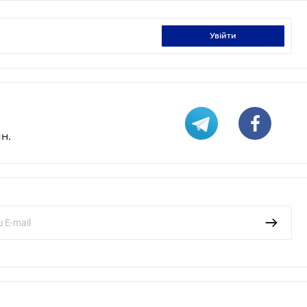
увійти
н.