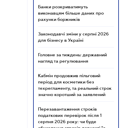
Банки розкриватимуть
виконавцям більше даних про
рахунки боржників
Законодавчі зміни у серпні 2026
для бізнесу в Україні
Головне за тиждень: державний
нагляд та регулювання
Кабмін продовжив пільговий
період для косметики без
техрегламенту, та реальний строк
значно коротший за заявлений
Перезавантаження строків
податкових перевірок після 1
серпня 2026 року: чи буде
обчислення строків давності "з