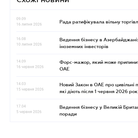
09.09
Рада ратифікувала вільну торгів
16 липня 2026
16.08
Ведення бізнесу в Азербайджані: 
10 липня 2026
іноземних інвесторів
14.09
Форс-мажор, який може припинити
16 червня 2026
ОАЕ
14.03
Новий Закон в ОАЕ про цивільні 
15 червня 2026
які діють після 1 червня 2026 ро
17.04
Ведення бізнесу у Великій Британ
5 червня 2026
поради