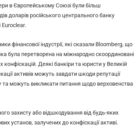
ідери в Європейському Союзі були більш
дів доларів російського центрального банку
 Euroclear.
и фінансової індустрії, які сказали Bloomberg, що
ика була перетворена на міжнародно скоординовані
 конфіскацій. Деякі банкіри та юристи у Великій
кації активів можуть завдати шкоди репутації
у та можуть викликати питання щодо верховенства
ого захисту або відшкодування від будь-яких
вих установ, залучених до конфіскації активі.