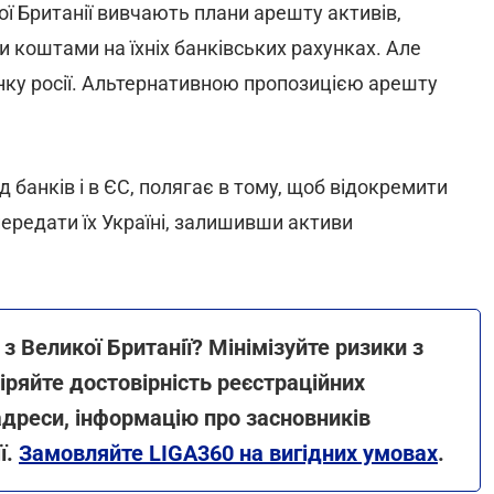
ої Британії вивчають плани арешту активів,
чи коштами на їхніх банківських рахунках. Але
нку росії. Альтернативною пропозицією арешту
д банків і в ЄС, полягає в тому, щоб відокремити
 передати їх Україні, залишивши активи
 Великої Британії? Мінімізуйте ризики з
ряйте достовірність реєстраційних
адреси, інформацію про засновників
ї.
Замовляйте LIGA360 на вигідних умовах
.