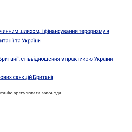
чинним шляхом, і фінансування тероризму в
танії та України
 Британії: співвідношення з практикою України
ових санкцій Британії
Міжнародні банки закликають Британію врегулювати законодавчо арешт російських активів