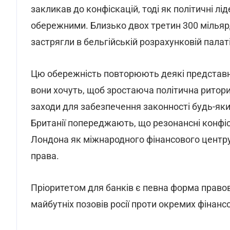
закликав до конфіскацій, тоді як політичні л
обережними. Близько двох третин 300 мільяр
застрягли в бельгійській розрахунковій палаті
Цю обережність повторюють деякі представник
вони хочуть, щоб зростаюча політична ритор
заходи для забезпечення законності будь-яких
Британії попереджають, що резонансні конфіс
Лондона як міжнародного фінансового центр
права.
Пріоритетом для банків є певна форма правов
майбутніх позовів росії проти окремих фінансо