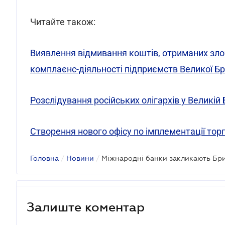
Читайте також:
Виявлення відмивання коштів, отриманих зло
комплаєнс-діяльності підприємств Великої Бри
Розслідування російських олігархів у Великій
Створення нового офісу по імплементації торг
Головна
/
Новини
/
Залиште коментар