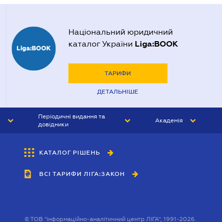
Національний юридичний
Liga:BOOK
каталог України
ТАРИФИ
ДЕТАЛЬНІШЕ
Періодичні видання та
Академія
довідники
ЮРИСТ&ЗАКОН
АКАДЕМІЯ ЛІГА:ЗАКОН
КАТАЛОГ РІШЕНЬ
БУХГАЛТЕР&ЗАКОН
ВСІ ТАРИФИ ЛІГА:ЗАКОН
ВІСНИК МСФЗ
ІНТЕРБУХ
ОСОБИСТИЙ ЕКСПЕРТ
©
ТОВ "інформаційно-аналітичний центр ЛІГА", 1991-2026.