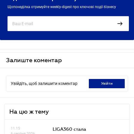
Щопонеділка отримуйте weekly-digest про ключові події бізнесу
Залиште коментар
Увійдіть, щоб залишити коментар
увійти
На цю ж тему
11.15
LIGA360 стала
6 серпня 2026