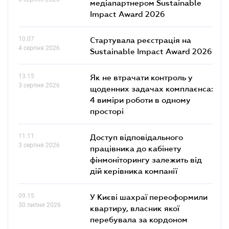
медіапартнером Sustainable
Impact Award 2026
10.07
Стартувала реєстрація на
4 серпня 2026
Sustainable Impact Award 2026
13.15
Як не втрачати контроль у
3 серпня 2026
щоденних задачах комплаєнса:
4 виміри роботи в одному
просторі
11.11
Доступ відповідального
3 серпня 2026
працівника до кабінету
фінмоніторингу залежить від
дій керівника компанії
09.15
У Києві шахраї переоформили
30 липня 2026
квартиру, власник якої
перебувала за кордоном