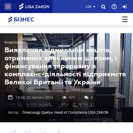
UA
БІЗНЕС
Комплаєнс
Виявлення відмивання коштів,
отриманих злочинним шляхом, і
фінансування тероризму в
комплаєнс-діяльності підприємств
Великої Британії та України
10.58, 22 лютого 2024
571
0
Автор:
Олександр Щибун, Head of Compliance LIGA ZAKON