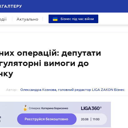
ХГАЛТЕРУ
одії
Актуально
Бізнес під час війни
них операцій: депутати
гуляторні вимоги до
нку
Автор:
Олександра Кознова, головний редактор LIGA ZAKON Бізнес