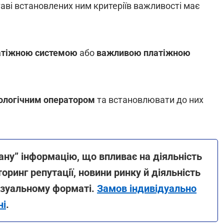
таві встановлених ним критеріїв важливості має
атіжною системою
або
важливою платіжною
ологічним оператором
та встановлювати до них
ану” інформацію, що впливає на діяльність
оринг репутації, новини ринку й діяльність
візуальному форматі.
Замов індивідуально
ні
.