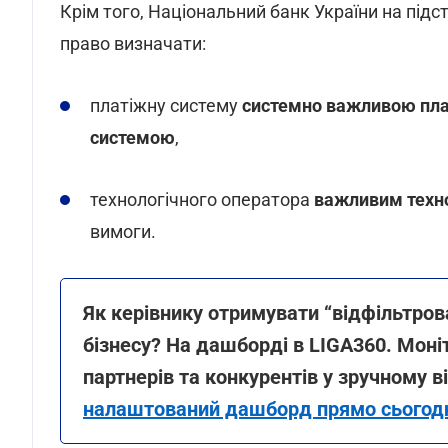
Крім того, Національний банк України на підс
право визначати:
платіжну систему
системно важливою пл
системою
,
технологічного оператора
важливим техн
вимоги.
Як керівнику отримувати “відфільтров
бізнесу? На дашборді в LIGA360. Моніт
партнерів та конкурентів у зручному 
налаштований дашборд прямо сьогод