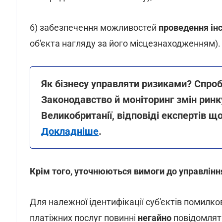
6) забезпечення можливостей
проведення ін
об'єкта нагляду за його місцезнаходженням).
Як бізнесу управляти ризиками? Спро
Законодавство й моніторинг змін ринку
Великобританії, відповіді експертів що
Докладніше
.
Крім того, уточнюються вимоги до управлінн
Для належної ідентифікації суб'єктів помилко
платіжних послуг повинні
негайно
повідомляти