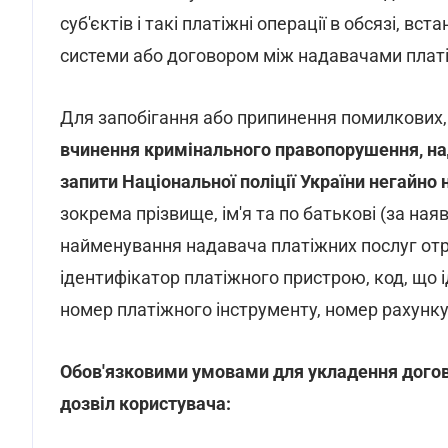
суб'єктів і такі платіжні операції в обсязі, в
системи або договором між надавачами платі
Для запобігання або
припинення помилкових,
вчинення кримінального правопорушення, над
запити Національної поліції України негайно
зокрема прізвище, ім'я та по батькові (за на
найменування надавача платіжних послуг отр
ідентифікатор платіжного пристрою, код, що і
номер платіжного інструменту, номер рахунк
Обов'язковими умовами для укладення догов
дозвіл користувача: