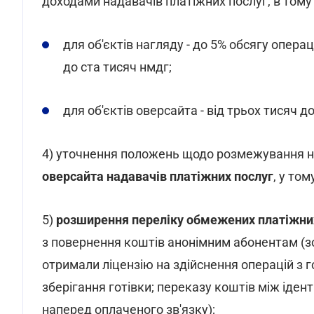
доходами надавачів платіжних послуг, в тому 
для об'єктів нагляду - до 5% обсягу опера
до ста тисяч нмдг;
для об'єктів оверсайта - від трьох тисяч д
4) уточнення положень щодо розмежування 
оверсайта надавачів платіжних послуг
, у то
5)
розширення переліку обмежених платіжни
з повернення коштів анонімним абонентам (з
отримали ліцензію на здійснення операцій з 
зберігання готівки; переказу коштів між ід
наперед оплаченого зв'язку);