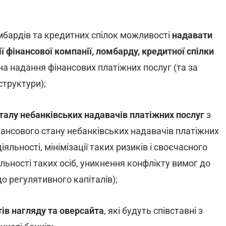
мбардів та кредитних спілок можливості
надавати
ії фінансової компанії, ломбарду, кредитної спілки
на надання фінансових платіжних послуг (та за
структури);
талу небанківських надавачів платіжних послуг
з
ансового стану небанківських надавачів платіжних
іяльності, мінімізації таких ризиків і своєчасного
льності таких осіб, уникнення конфлікту вимог до
до регулятивного капіталів);
тів нагляду та оверсайта
, які будуть співставні з