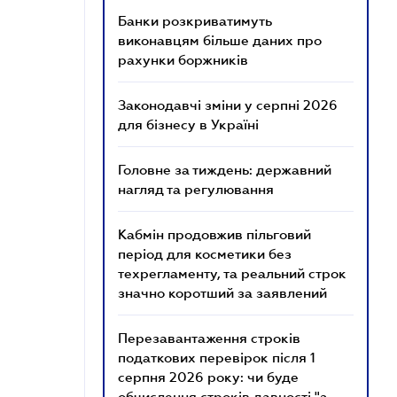
Банки розкриватимуть
виконавцям більше даних про
рахунки боржників
Законодавчі зміни у серпні 2026
для бізнесу в Україні
Головне за тиждень: державний
нагляд та регулювання
Кабмін продовжив пільговий
період для косметики без
техрегламенту, та реальний строк
значно коротший за заявлений
Перезавантаження строків
податкових перевірок після 1
серпня 2026 року: чи буде
обчислення строків давності "з