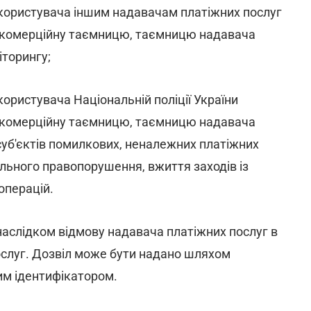
 користувача іншим надавачам платіжних послуг
, комерційну таємницю, таємницю надавача
іторингу;
ористувача Національній поліції України
, комерційну таємницю, таємницю надавача
 суб'єктів помилкових, неналежних платіжних
льного правопорушення, вжиття заходів із
операцій.
наслідком відмову надавача платіжних послуг в
ослуг. Дозвіл може бути надано шляхом
им ідентифікатором.