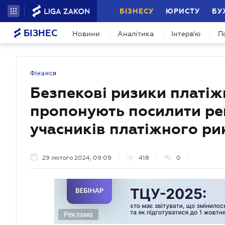
БІЗНЕСУ
ЮРИСТУ
БУ
БІЗНЕС
Новини
Аналітика
Інтерв'ю
П
Фінанси
Безпекові ризики платіж
пропонують посилити ре
учасників платіжного ри
29 лютого 2024, 09:09
418
0
Реклама