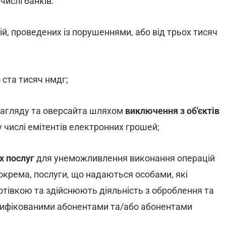
числі банків:
цій, проведених із порушеннями, або від трьох тисяч
о ста тисяч нмдг;
нагляду та оверсайта шляхом
виключення з об'єктів
му числі емітентів електронних грошей;
х послуг
для унеможливлення виконання операцій
окрема, послуги, що надаються особами, які
готівкою та здійснюють діяльність з оброблення та
ентифікованими абонентами та/або абонентами