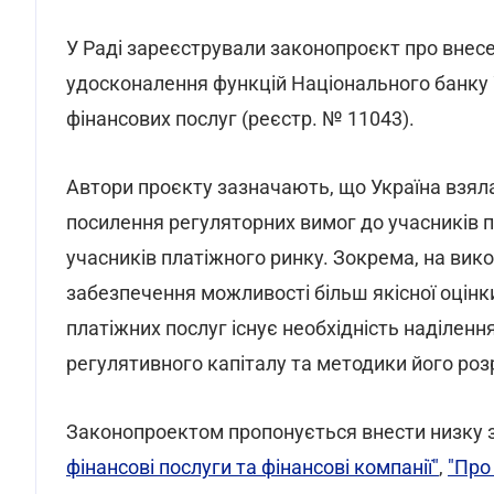
У Раді зареєстрували законопроєкт про внесе
удосконалення функцій Національного банку 
фінансових послуг (реєстр. № 11043).
Автори проєкту зазначають, що Україна взял
посилення регуляторних вимог до учасників п
учасників платіжного ринку. Зокрема, на ви
забезпечення можливості більш якісної оцінк
платіжних послуг існує необхідність наділен
регулятивного капіталу та методики його роз
Законопроектом пропонується внести низку 
фінансові послуги та фінансові компанії"
,
"Про