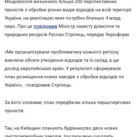
Міндовкілля визначило більше 200 перспективних
проєктів з обробки різних видів відходів на всій території
України, на реалізацію яких потрібно близько 4 млрд
євро. Про це
повідомив
Міністр захисту довкілля та
природних ресурсів Руслан Стрілець, передає Укрінформ.
«Ми проаналізували проблематику кожного регіону,
вивчили обсяги утворення відходів та їх склад, а ще
досвід європейських країн. У результаті сформували
план розміщення нових заводів з обробки відходів по
Україні», - повідомив Стрілець.
За його словами, план передбачає кілька першочергових
проєктів.
Так, на Київщині планують будівництво двох нових
сміттєпереробних заводів, послуги яких охоплять