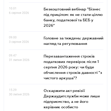
10.01
Безкоштовний вебінар "Бізнес
6 серпня 2026
під прицілом: як не стати ціллю
банку, податкової та БЕБ у
2026"
09.00
Головне за тиждень: державний
3 серпня 2026
нагляд та регулювання
09.47
Перезавантаження строків
31 липня 2026
податкових перевірок після 1
серпня 2026 року: чи буде
обчислення строків давності "з
чистого аркуша"?
15.29
Оскаржити акт ревізії
30 липня 2026
Держаудитслужби може лише
підприємство, а не його
керівник особисто