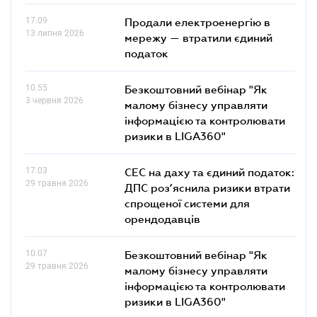
17.09
Продали електроенергію в
13 липня 2026
мережу — втратили єдиний
податок
10.55
Безкоштовний вебінар "Як
3 червня 2026
малому бізнесу управляти
інформацією та контролювати
ризики в LIGA360"
17.03
СЕС на даху та єдиний податок:
29 травня 2026
ДПС роз’яснила ризики втрати
спрощеної системи для
орендодавців
10.07
Безкоштовний вебінар "Як
29 травня 2026
малому бізнесу управляти
інформацією та контролювати
ризики в LIGA360"