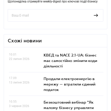
Щопонеділка отримуйте weekly-digest про ключові події бізнесу
Схожі новини
10.01
КВЕД та NACE 2.1-UA: бізнес
22 липня 2026
має самостійно змінити коди
діяльності
17.09
Продали електроенергію в
13 липня 2026
мережу — втратили єдиний
податок
10.55
Безкоштовний вебінар "Як
3 червня 2026
малому бізнесу управляти