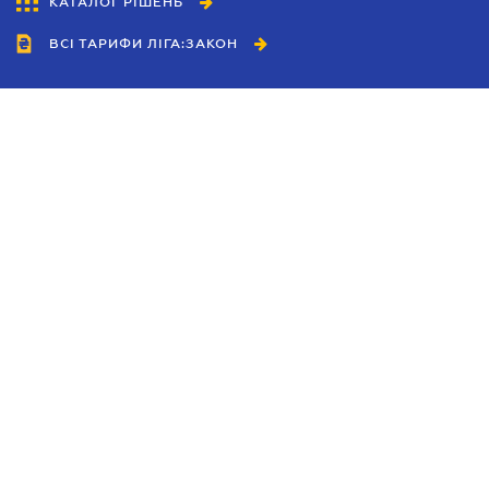
КАТАЛОГ РІШЕНЬ
ВСІ ТАРИФИ ЛІГА:ЗАКОН
Співробітництво
Агенти
Дилери
Політика конфіденційності
Умови використання сайту
Реклама
Блог
Новини компанії
Керівництва
Каталоги компаній
Теми в центрі уваги