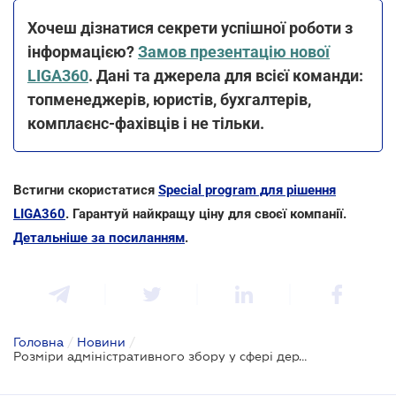
Хочеш дізнатися секрети успішної роботи з
інформацією?
Замов презентацію нової
LIGA360
. Дані та джерела для всієї команди:
топменеджерів, юристів, бухгалтерів,
комплаєнс-фахівців і не тільки.
Встигни скористатися
Special program для рішення
LIGA360
. Гарантуй найкращу ціну для своєї компанії.
Детальніше за посиланням
.
Головна
/
Новини
/
Розміри адміністративного збору у сфері державної реєстрації бізнесу на 2025 рік: інформація від Мін'юсту