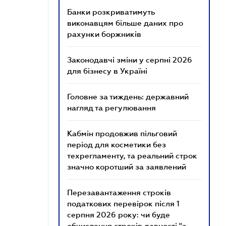
Банки розкриватимуть
виконавцям більше даних про
рахунки боржників
Законодавчі зміни у серпні 2026
для бізнесу в Україні
Головне за тиждень: державний
нагляд та регулювання
Кабмін продовжив пільговий
період для косметики без
техрегламенту, та реальний строк
значно коротший за заявлений
Перезавантаження строків
податкових перевірок після 1
серпня 2026 року: чи буде
обчислення строків давності "з