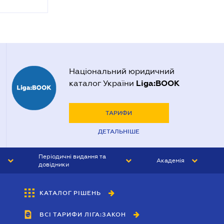
Національний юридичний
Liga:BOOK
каталог України
ТАРИФИ
ДЕТАЛЬНІШЕ
Періодичні видання та
Академія
довідники
ЮРИСТ&ЗАКОН
АКАДЕМІЯ ЛІГА:ЗАКОН
КАТАЛОГ РІШЕНЬ
БУХГАЛТЕР&ЗАКОН
ВСІ ТАРИФИ ЛІГА:ЗАКОН
ВІСНИК МСФЗ