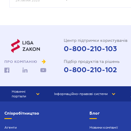
24 липня 2026
Центр підтримки користувачів
0-800-210-103
Підбір продуктів та рішень
ПРО КОМПАНІЮ
0-800-210-102
Новинні
Інформаційно-правові системи
портали
ЮРЛІГА
Право України
Співробітництво
Блог
БІЗНЕС
ГРАНД
БУХГАЛТЕР.ua
ПРАЙМ
Агенти
Новини компанії