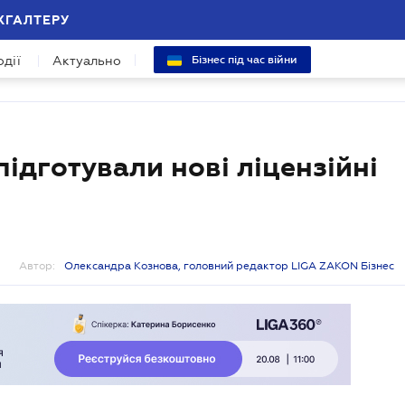
ХГАЛТЕРУ
одії
Актуально
Бізнес під час війни
ідготували нові ліцензійні
Автор:
Олександра Кознова, головний редактор LIGA ZAKON Бізнес