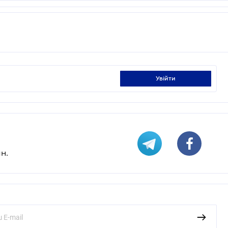
увійти
н.