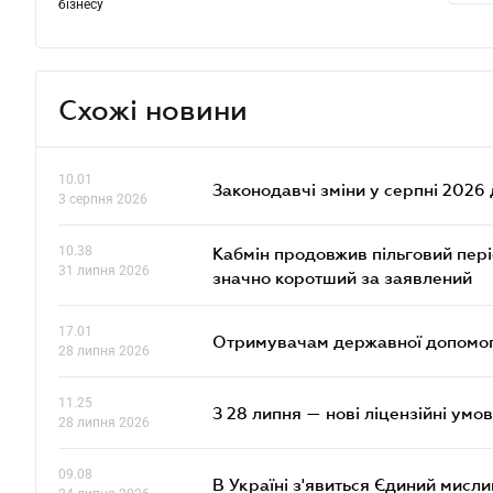
бізнесу
Схожі новини
10.01
Законодавчі зміни у серпні 2026 
3 серпня 2026
10.38
Кабмін продовжив пільговий пері
31 липня 2026
значно коротший за заявлений
17.01
Отримувачам державної допомоги
28 липня 2026
11.25
З 28 липня — нові ліцензійні умо
28 липня 2026
09.08
В Україні з'явиться Єдиний мисли