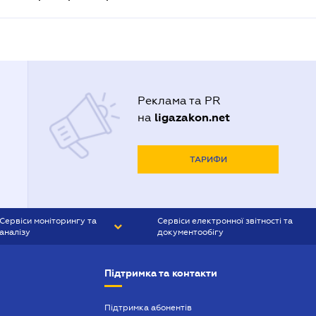
Реклама та PR
ligazakon.net
на
ТАРИФИ
Сервіси моніторингу та
Сервіси електронної звітності та
аналізу
документообігу
CONTR AGENT
Liga:REPORT
Підтримка та контакти
SMS-МАЯК
VERDICTUM
Підтримка абонентів