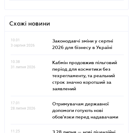
Схожі новини
10.01
Законодавчі зміни у серпні
3 серпня 2026
2026 для бізнесу в Україні
10.38
Кабмін продовжив пільговий
31 липня 2026
період для косметики без
техрегламенту, та реальний
строк значно коротший за
заявлений
17.01
Отримувачам державної
28 липня 2026
допомоги готують нові
обов'язки перед надавачами
11.25
З 28 липня — нові ліцензійні