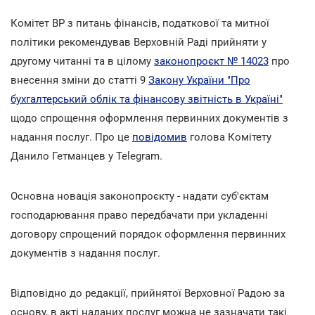
Комітет ВР з питань фінансів, податкової та митної
політики рекомендував Верховній Раді прийняти у
другому читанні та в цілому
законопроєкт № 14023
про
внесення зміни до статті 9
Закону України "Про
бухгалтерський облік та фінансову звітність в Україні"
щодо спрощення оформлення первинних документів з
надання послуг. Про це
повідомив
голова Комітету
Данило Гетманцев у Telegram.
Основна новація законопроєкту - надати суб'єктам
господарювання право передбачати при укладенні
договору спрощений порядок оформлення первинних
документів з надання послуг.
Відповідно до редакції, прийнятої Верховної Радою за
основу, в акті наданих послуг можна не зазначати такі