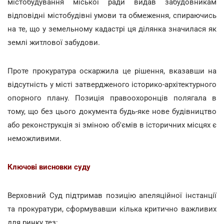
містобудування міської ради видав забудовникам
відповідні містобудівні умови та обмеження, спираючись
на те, що у земельному кадастрі ця ділянка значилася як
землі житлової забудови.
Проте прокуратура оскаржила це рішення, вказавши на
відсутність у місті затвердженого історико-архітектурного
опорного плану. Позиція правоохоронців полягала в
тому, що без цього документа будь-яке нове будівництво
або реконструкція зі зміною об'ємів в історичних місцях є
неможливими.
Ключові висновки суду
Верховний Суд підтримав позицію апеляційної інстанції
та прокуратури, сформувавши кілька критично важливих
для ринку тез: