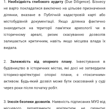
1.
Необхідність глибокого аудиту
(Due Diligence). Бізнесу
не варто покладатися виключно на цільове призначення
ділянки, вказане в Публічній кадастровій карті або
містобудівній документації. Якщо ділянка фактично
знаходиться на території пам'ятки археології чи в
історичному ареалі, ризик скасуванню дозволів
залишається критичним, навіть якщо місцева влада їх
видала.
2.
Залежність від опорного плану
. Інвестування в
будівництво в історичних містах, які досі не затвердили
історико-архітектурні опорні плани, є «токсичним»
активом. Будь-який дозвіл може бути скасований у суді
через роки після початку робіт.
3.
Ілюзія безпеки дозволів
. Наявність підписаних МУО від
місцевого департаменту архітектури не гарантує