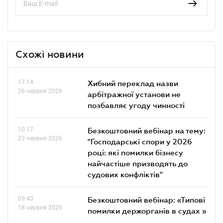
Схожі новини
17.14
Хибний переклад назви
26 червня 2026
арбітражної установи не
позбавляє угоду чинності
10.17
Безкоштовний вебінар на тему:
23 червня 2026
"Господарські спори у 2026
році: які помилки бізнесу
найчастіше призводять до
судових конфліктів"
09.40
Безкоштовний вебінар: «Типові
18 червня 2026
помилки держорганів в судах »