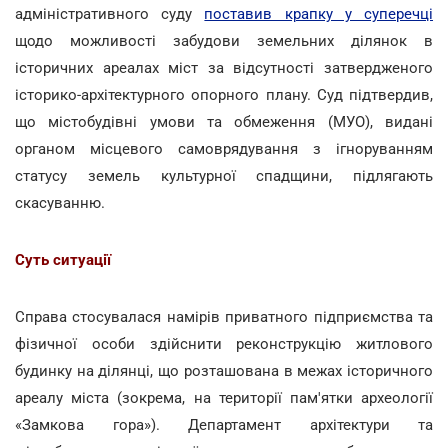
адміністративного суду
поставив крапку у суперечці
щодо можливості забудови земельних ділянок в
історичних ареалах міст за відсутності затвердженого
історико-архітектурного опорного плану. Суд підтвердив,
що містобудівні умови та обмеження (МУО), видані
органом місцевого самоврядування з ігноруванням
статусу земель культурної спадщини, підлягають
скасуванню.
Суть ситуації
Справа стосувалася намірів приватного підприємства та
фізичної особи здійснити реконструкцію житлового
будинку на ділянці, що розташована в межах історичного
ареалу міста (зокрема, на території пам'ятки археології
«Замкова гора»). Департамент архітектури та