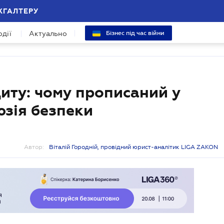
ХГАЛТЕРУ
одії
Актуально
Бізнес під час війни
иту: чому прописаний у
юзія безпеки
Автор:
Віталій Городній, провідний юрист-аналітик LIGA ZAKON