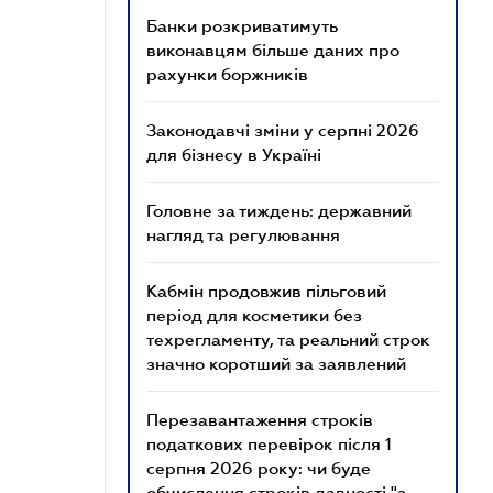
Банки розкриватимуть
виконавцям більше даних про
рахунки боржників
Законодавчі зміни у серпні 2026
для бізнесу в Україні
Головне за тиждень: державний
нагляд та регулювання
Кабмін продовжив пільговий
період для косметики без
техрегламенту, та реальний строк
значно коротший за заявлений
Перезавантаження строків
податкових перевірок після 1
серпня 2026 року: чи буде
обчислення строків давності "з