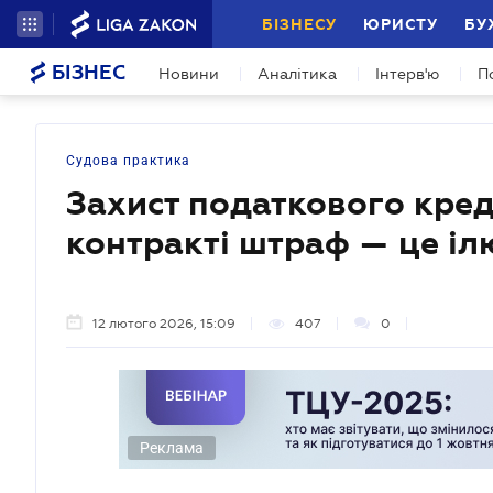
БІЗНЕСУ
ЮРИСТУ
БУ
БІЗНЕС
Новини
Аналітика
Інтерв'ю
П
Судова практика
Захист податкового кред
контракті штраф — це іл
12 лютого 2026, 15:09
407
0
Реклама