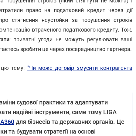
а порушення строків (який стягнути не можна) і
втратили право на податковий кредит через дії
про стягнення неустойки за порушення строків
 компенсацію втраченого податкового кредиту. Тож,
тати
: приватні угоди не можуть регулювати ваші
агаєтесь зробити це через посередництво партнера.
а цю тему:
"Чи може договір змусити контрагента
зміни судової практики та адаптувати
вати надійні інструменти, саме тому LIGA
GA360
для бізнесів та державних органів. Це
и та будувати стратегії на основі