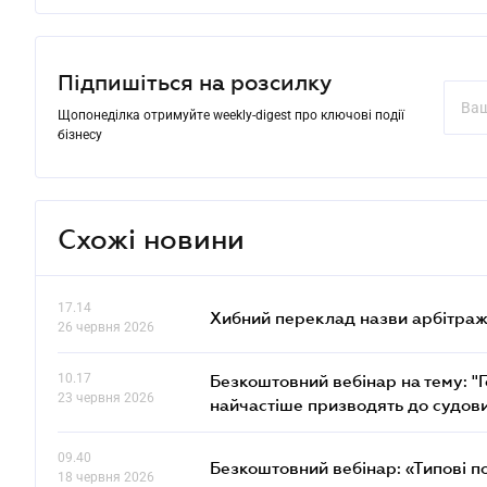
Підпишіться на розсилку
Щопонеділка отримуйте weekly-digest про ключові події
бізнесу
Схожі новини
17.14
Хибний переклад назви арбітражн
26 червня 2026
10.17
Безкоштовний вебінар на тему: "Г
23 червня 2026
найчастіше призводять до судови
09.40
Безкоштовний вебінар: «Типові п
18 червня 2026