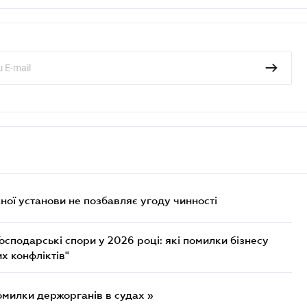
ої установи не позбавляє угоду чинності
осподарські спори у 2026 році: які помилки бізнесу
х конфліктів"
омилки держорганів в судах »