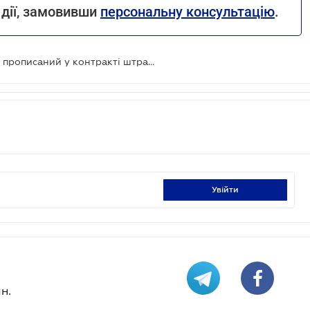
 дії, замовивши
персональну консультацію
.
Захист податкового кредиту: чому прописаний у контракті штраф — це ілюзія безпеки
увійти
н.