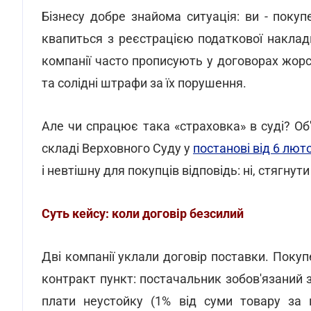
Бізнесу добре знайома ситуація: ви - поку
квапиться з реєстрацією податкової наклад
компанії часто прописують у договорах жорст
та солідні штрафи за їх порушення.
Але чи спрацює така «страховка» в суді? Об
складі Верховного Суду у
постанові від 6 лют
і невтішну для покупців відповідь: ні, стягну
Суть кейсу: коли договір безсилий
Дві компанії уклали договір поставки. Поку
контракт пункт: постачальник зобов'язаний 
плати неустойку (1% від суми товару за 