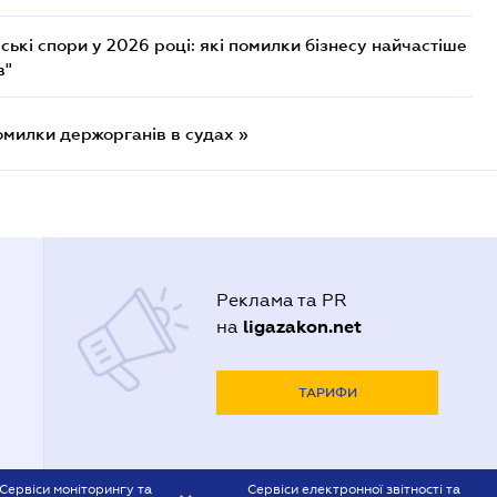
ькі спори у 2026 році: які помилки бізнесу найчастіше
в"
омилки держорганів в судах »
Реклама та PR
ligazakon.net
на
ТАРИФИ
Сервіси моніторингу та
Сервіси електронної звітності та