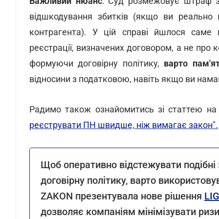
Важливий нюанс
: Суд розмежовує штраф з
відшкодування збитків (якщо ви реально 
контрагента). У цій справі йшлося саме 
реєстрації, визначених договором, а не про
формуючи договірну політику,
варто пам'я
відносини з податковою, навіть якщо ви нам
Радимо також ознайомитись зі статтею н
реєструвати ПН швидше, ніж вимагає закон".
Щоб оперативно відстежувати подібні 
договірну політику, варто використову
ZAKON презентувала нове рішення
LI
дозволяє компаніям мінімізувати ризик