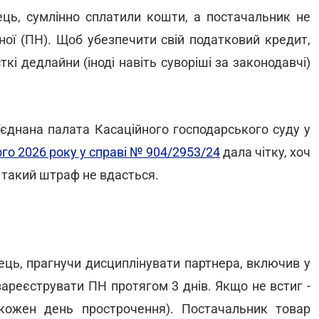
пець, сумлінно сплатили кошти, а постачальник не
ної (ПН). Щоб убезпечити свій податковий кредит,
кі дедлайни (іноді навіть суворіші за законодавчі)
'єднана палата Касаційного господарського суду у
ого 2026 року у справі № 904/2953/24
дала чітку, хоч
ти такий штраф не вдасться.
пець, прагнучи дисциплінувати партнера, включив у
зареєструвати ПН протягом 3 днів. Якщо не встиг -
кожен день прострочення). Постачальник товар