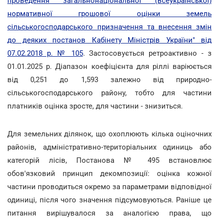
проведення загальнонаціональної (всеукраїнської)
нормативної грошової оцінки земель
сільськогосподарського призначення та внесення змін
до деяких постанов Кабінету Міністрів України" від
07.02.2018 р. № 105
. Застосовується ретроактивно - з
01.01.2025 р. Діапазон коефіцієнта для ріллі варіюється
від 0,251 до 1,593 залежно від природно-
сільськогосподарського району, тобто для частини
платників оцінка зросте, для частини - знизиться.
Для земельних ділянок, що охоплюють кілька оціночних
районів, адміністративно-територіальних одиниць або
категорій лісів, Постанова № 495 встановлює
обов'язковий принцип декомпозиції: оцінка кожної
частини проводиться окремо за параметрами відповідної
одиниці, після чого значення підсумовуються. Раніше це
питання вирішувалося за аналогією права, що