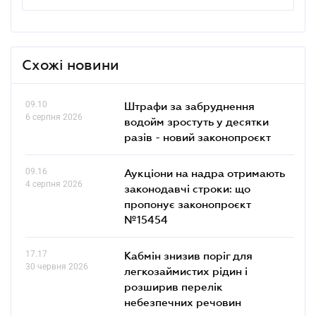
Схожі новини
09.10
Штрафи за забруднення
6 серпня 2026
водойм зростуть у десятки
разів - новий законопроєкт
09.16
Аукціони на надра отримають
4 серпня 2026
законодавчі строки: що
пропонує законопроєкт
№15454
17.17
Кабмін знизив поріг для
30 червня 2026
легкозаймистих рідин і
розширив перелік
небезпечних речовин