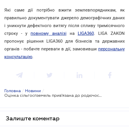
Які саме дії потрібно вжити землевпорядникам, як
правильно документувати джерело демографічних даних
і уникнути дефектного витягу після спливу тримісячного
строку - у
повному аналізі
на
LIGA360
. LIGA ZAKON
пропонує рішення LIGA360 для бізнесів та державних
органів - побачте переваги в дії, замовивши
персональну
консультацію
.
Головна
/
Новини
/
Оцінка сільгоспземель прив'язана до родючості ґрунтів – хто заплатить більше, а хто менше
Залиште коментар