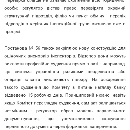
Перевірка більше не означає охоплення всієї юридичної
особи: регулятор дістав право перевіряти окремий
структурний підрозділ, філію чи пункт обміну - перелік
підрозділів керівник інспекційної групи визначає вже в
процесі.
Постанова № 56 також закріплює нову конструкцію для
оціночних висновків інспекторів. Відтепер вони можуть
викласти професійне судження прямо в акті - наприклад,
що система управління ризиками неадекватна або
операції клієнта викликають підозру. На оскарження
такого судження до Комітету з питань нагляду банку
відведено 15 робочих днів. Принциповий нюанс: навіть
якщо Комітет переглядає судження, сам акт залишається
незмінним - регулятор обрав модель паралельного
документування, що унеможливлює скасування
первинного документа через формальні заперечення.