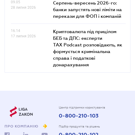
09.05
Серпень-вересень 2026-го:
28 липня 2026
банки запустять нові ліміти на
перекази для ФОП і компаній
16.14
Криптовалюта під прицілом
17 липня 2026
БЕБ та ДПС: експерти
TAX Podcast розповідають, як
формується кримінальна
справа і податкові
донарахування
Центр підтримки користувачів
0-800-210-103
ПРО КОМПАНІЮ
Підбір продуктів та рішень
0-800-210-102