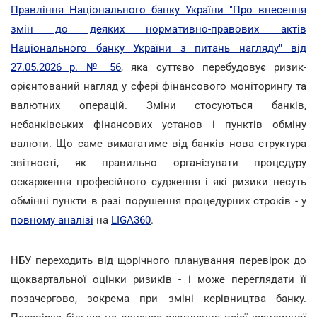
Правління Національного банку України "Про внесення
змін до деяких нормативно-правових актів
Національного банку України з питань нагляду" від
27.05.2026 р. № 56
, яка суттєво перебудовує ризик-
орієнтований нагляд у сфері фінансового моніторингу та
валютних операцій. Зміни стосуються банків,
небанківських фінансових установ і пунктів обміну
валюти. Що саме вимагатиме від банків нова структура
звітності, як правильно організувати процедуру
оскарження професійного судження і які ризики несуть
обмінні пункти в разі порушення процедурних строків - у
повному аналізі
на
LIGA360
.
НБУ переходить від щорічного планування перевірок до
щоквартальної оцінки ризиків - і може переглядати її
позачергово, зокрема при зміні керівництва банку.