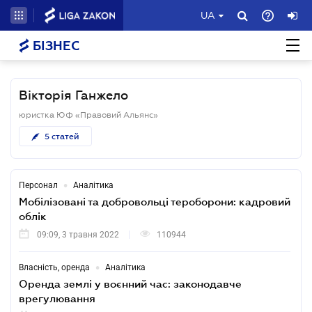
UA
БІЗНЕС
Вікторія Ганжело
юристка ЮФ «Правовий Альянс»
5
статей
•
Персонал
Аналітика
Мобілізовані та добровольці тероборони: кадровий
облік
09:09, 3 травня 2022
110944
•
Власність, оренда
Аналітика
Оренда землі у воєнний час: законодавче
врегулювання