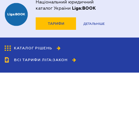
Національний юридичний
каталог України
Liga:BOOK
ТАРИФИ
ДЕТАЛЬНІШЕ
КАТАЛОГ РІШЕНЬ
ВСІ ТАРИФИ ЛІГА:ЗАКОН
Співробітництво
Агенти
Дилери
Політика конфіденційності
Умови використання сайту
Реклама
Блог