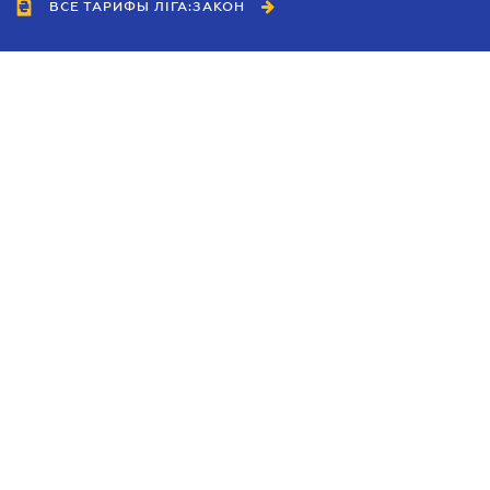
ВСЕ ТАРИФЫ ЛІГА:ЗАКОН
Сотрудничество
Агенты
Дилеры
Политика
конфиденциальности
Условия использования
сайта
Реклама
Блог
Новости компании
Руководства
Каталоги компаний
Темы в центре внимания