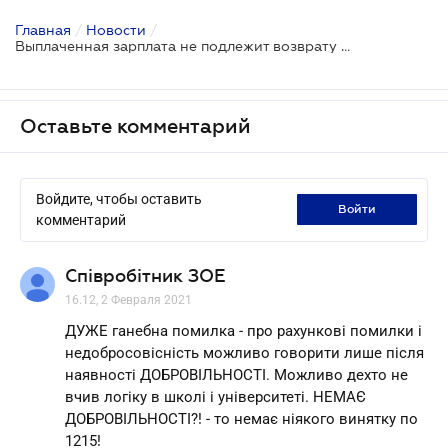
Главная
/
Новости
/
Выплаченная зарплата не подлежит возврату даже после отмены такого решения суда
Оставьте комментарий
Войдите, чтобы оставить
войти
комментарий
Співробітник ЗОЕ
16.12, 2 Февраля 2021
ДУЖЕ ганебна помилка - про рахункові помилки і
недобросовісність можливо говорити лише після
наявності ДОБРОВІЛЬНОСТІ. Можливо дехто не
вчив логіку в школі і університеті. НЕМАЄ
ДОБРОВІЛЬНОСТІ?! - то немає ніякого винятку по
1215!