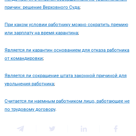
причин: решение Верховного Суда
;
При каком условии работнику можно сократить премию
или зарплату на время карантина
;
Является ли карантин основанием для отказа работника
от командировки
;
Является ли сокращение штата законной причиной для
увольнения работника
;
Считается ли наемным работником лицо, работающее не
по трудовому договору
.