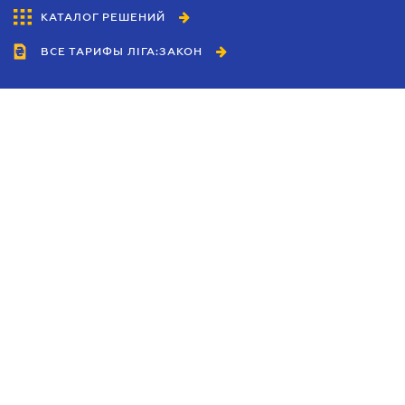
КАТАЛОГ РЕШЕНИЙ
ВСЕ ТАРИФЫ ЛІГА:ЗАКОН
Сотрудничество
Агенты
Дилеры
Политика
конфиденциальности
Условия использования
сайта
Реклама
Блог
Новости компании
Руководства
Каталоги компаний