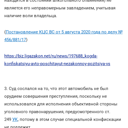
находится в состоянии алкогольного опьянения) не
является его неправомерным завладением, учитывая
наличие воли владельца.
(
Постановление КЦС ВС от 5 августа 2020 года по делу №
456/881/17
)
https://biz.ligazakon.net/ru/news/197688_kogda-
konfiskatsiyu-avto-poschitayut-nezakonnoy-pozitsiya-vs
3. Суд сослался на то, что этот автомобиль
не был
орудием совершения преступления, поскольку не
использовался для исполнения объективной стороны
уголовного правонарушения, предусмотренного ст.
249
УК
, потому в этом случае специальной конфискации
не подлежит.