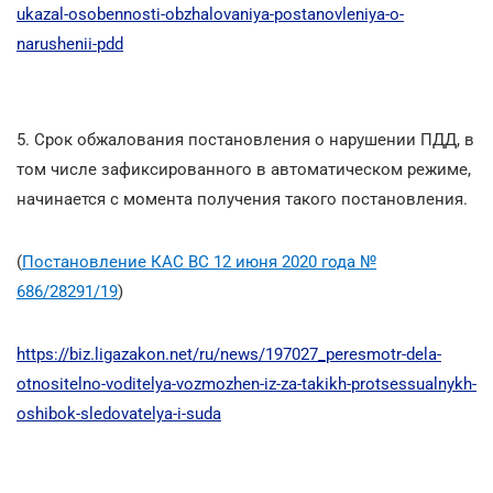
ukazal-osobennosti-obzhalovaniya-postanovleniya-o-
narushenii-pdd
5. Срок обжалования постановления о нарушении ПДД, в
том числе зафиксированного в автоматическом режиме,
начинается с момента получения такого постановления.
(
Постановление КАС ВС 12 июня 2020 года №
686/28291/19
)
https://biz.ligazakon.net/ru/news/197027_peresmotr-dela-
otnositelno-voditelya-vozmozhen-iz-za-takikh-protsessualnykh-
oshibok-sledovatelya-i-suda