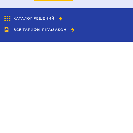
КАТАЛОГ РЕШЕНИЙ
ВСЕ ТАРИФЫ ЛІГА:ЗАКОН
Сотрудничество
Агенты
Дилеры
Политика
конфиденциальности
Условия использования
сайта
Реклама
Блог
Новости компании
Руководства