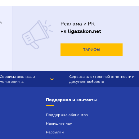
й
Реклама и PR
ligazakon.net
на
ТАРИФЫ
Сервисы анализа и
Сервисы электронной отчетности и
мониторинга
документооборота
CONTR AGENT
Liga:REPORT
Поддержка и контакты
SMS-МАЯК
VERDICTUM
Поддержка абонентов
Напишите нам
SEMANTRUM
Рассылки
SMS-МАЯК ИПОТЕКА