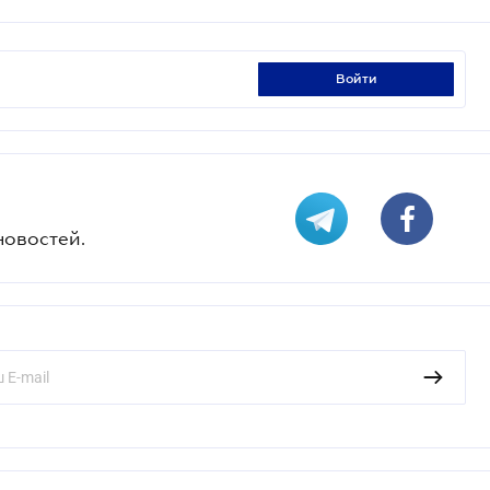
войти
новостей.