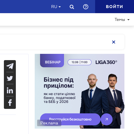
ВОЙТИ
RU
Темы
Реклама