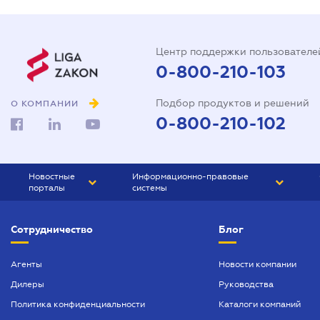
Центр поддержки пользователе
0-800-210-103
Подбор продуктов и решений
О КОМПАНИИ
0-800-210-102
Новостные
Информационно-правовые
порталы
системы
ЮРЛИГА
Право Украины
Сотрудничество
Блог
БИЗНЕС
ГРАНД
БУХГАЛТЕР.ua
ПРАЙМ
Агенты
Новости компании
Дилеры
Руководства
БУХГАЛТЕР ПРОФ
Политика конфиденциальности
Каталоги компаний
ЮРИСТ ПРОФ