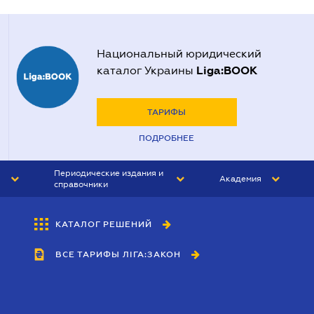
Национальный юридический
Liga:BOOK
каталог Украины
ТАРИФЫ
ПОДРОБНЕЕ
Периодические издания и
Академия
справочники
ЮРИСТ&ЗАКОН
АКАДЕМИЯ ЛІГА:ЗАКОН
КАТАЛОГ РЕШЕНИЙ
БУХГАЛТЕР&ЗАКОН
ВСЕ ТАРИФЫ ЛІГА:ЗАКОН
ВЕСТНИК МСФО
ИНТЕРБУХ
ЛИЧНЫЙ ЭКСПЕРТ