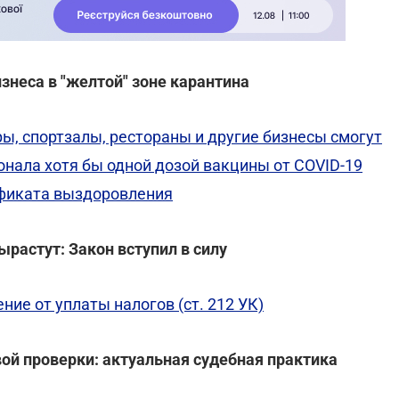
знеса в "желтой" зоне карантина
ы, спортзалы, рестораны и другие бизнесы смогут
онала хотя бы одной дозой вакцины от COVID-19
ификата выздоровления
ырастут: Закон вступил в силу
ние от уплаты налогов (ст. 212 УК)
ой проверки: актуальная судебная практика