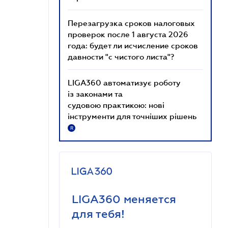
Перезагрузка сроков налоговых
проверок после 1 августа 2026
года: будет ли исчисление сроков
давности "с чистого листа"?
LIGA360 автоматизує роботу
із законами та
судовою практикою: нові
інструменти для точніших рішень
R
LIGA360 меняется
для тебя!