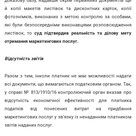
доказову базу, надавши окрім первинних документів ще
й копії макетів листівок та дисконтних карток, копії
фотознімків, виконаних з метою контролю за особами,
які були безпосередніми виконавцями розповсюдження
листівок, то
суд підтвердив реальність та ділову мету
отримання маркетингових послуг.
Відсутність звітів
Разом з тим, інколи платник не має можливості надати
всі документи, що вимагаються податковим органом. Так,
у справі № 813/1910/16 контролюючий орган вказав про
відсутність економічної ефективності для платника
податків від понесених витрат на придбання
маркетингових послуг у зв'язку із ненаданням платником
звітів наданих послуг.