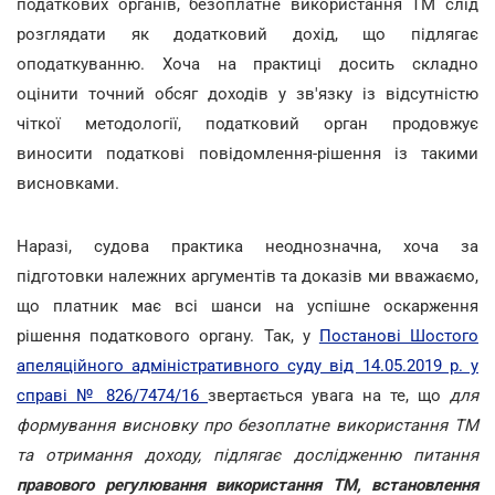
податкових органів, безоплатне використання ТМ слід
розглядати як додатковий дохід, що підлягає
оподаткуванню. Хоча на практиці досить складно
оцінити точний обсяг доходів у зв'язку із відсутністю
чіткої методології, податковий орган продовжує
виносити податкові повідомлення-рішення із такими
висновками.
Наразі, судова практика неоднозначна, хоча за
підготовки належних аргументів та доказів ми вважаємо,
що платник має всі шанси на успішне оскарження
рішення податкового органу. Так, у
Постанові Шостого
апеляційного адміністративного суду від 14.05.2019 р. у
справі № 826/7474/16
звертається увага на те, що
для
формування висновку про безоплатне використання ТМ
та отримання доходу, підлягає дослідженню питання
правового регулювання використання ТМ, встановлення