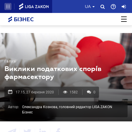
UA
БІЗНЕС
Галузі
Виклики податкових спорів
фармасектору
17.15, 27 березня 2020
1582
0
Автор:
Олександра Кознова, головний редактор LIGA ZAKON
Бізнес