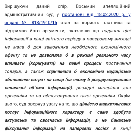
Вирішуючи даний спір, Восьмий апеляційний
адміністративний суд у
постанові від 18.02.2020 р. у
справі № 813/1910/16
став на користь платника та
підтримав його аргументи, вказавши що
надання цієї
інформації в кінці звітного періоду в паперовому вигляді
не мала б для замовника необхідного економічного
ефекту та
не дозволяла б в режимі реального часу
впливати (коригувати) на певні процеси
постачання
товарів, а також
спричинила б економічно недоцільне
збільшення витрат на папір (на якому б роздруковувалися
величезні об`єми інформації)
, розхідні матеріали для
оргтехніки та на обслуговування такої оргтехніки.
Окрім
цього, суд звернув увагу на те, що
цінністю маркетингових
послуг інформаційного характеру є саме здобута
актуальна та своєчасна інформація, а не банальне
фіксування інформації на паперових носіях
в кінці