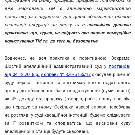
просування на ринку продукції, придбаної платником та
вже маркованої ТМ є звичайною маркетинговою
послугою, яка надається для цілей збільшення обсягів
реалізації продукції на ринку та
є звичайною діловою
практикою, що, однак, не свідчить про власне комерційне
користування ТМ та, до того ж, безоплатне.
Водночас, не вся практика є позитивною. Зокрема,
Шостий апеляційний адміністративний суд у
постанові
від 04.12.2018 р. у справі № 826/6155/17
скасував рішення
суду першої інстанції та підтримав підхід податкового
органу до обчислення бази оподаткування (суми роялті)
як 4% доходу від продажу (товарів, робіт, послуг) за рік,
що передує звітному. Оскільки наразі справа перебуває
на розгляді у суді касаційної інстанції, будемо слідкувати
за її розвитком та сподіватись, що висновки суду
апеляційної інстанції будуть скасовані.