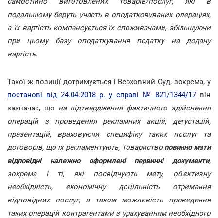
самостійно виготовлених товарів/послуг, які в
подальшому беруть участь в оподатковуваних операціях,
а їх вартість компенсується їх споживачами, збільшуючи
при цьому базу оподаткування податку на додану
вартість.
Такої ж позиції дотримується і Верховний Суд, зокрема, у
постанові від 24.04.2018 р. у справі № 821/1344/17
він
зазначає, що
на підтвердження фактичного здійснення
операцій з проведення рекламних акцій, дегустацій,
презентацій, враховуючи специфіку таких послуг та
договорів, що їх регламентують, Товариство
повинно мати
відповідні належно оформлені первинні документи
,
зокрема і ті, які посвідчують мету, об'єктивну
необхідність, економічну доцільність отримання
відповідних послуг, а також можливість проведення
таких операцій контрагентами з урахуванням необхідного