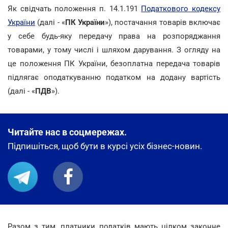
Як свідчать положення п. 14.1.191
Податкового кодексу
України
(далі - «
ПК України
»), постачання товарів включає
у себе будь-яку передачу права на розпоряджання
товарами, у тому числі і шляхом дарування. З огляду на
це положення ПК України, безоплатна передача товарів
підлягає оподаткуванню податком на додану вартість
(далі - «
ПДВ
»).
Читайте нас в соцмережах.
Підпишіться, щоб бути в курсі усіх бізнес-новин.
Разом з тим, платники податків мають цілком законне