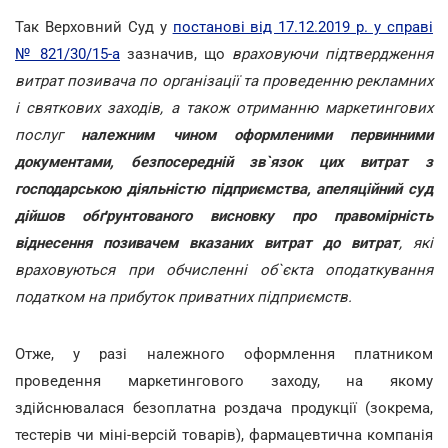
Так Верховний Суд у
постанові від 17.12.2019 р. у справі
№ 821/30/15-а
зазначив, що
враховуючи підтвердження
витрат позивача по організації та проведенню рекламних
і святкових заходів, а також отриманню маркетингових
послуг
належним чином оформленими первинними
документами, безпосередній зв`язок цих витрат з
господарською діяльністю підприємства, апеляційний суд
дійшов обґрунтованого висновку про правомірність
віднесення позивачем вказаних витрат до витрат
, які
враховуються при обчисленні об`єкта оподаткування
податком на прибуток приватних підприємств.
Отже, у разі належного оформлення платником
проведення маркетингового заходу, на якому
здійснювалася безоплатна роздача продукції (зокрема,
тестерів чи міні-версій товарів), фармацевтична компанія