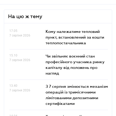
На цю ж тему
17.05
Кому належатиме тепловий
7 серпня 2026
пункт, встановлений за кошти
теплопостачальника
15.10
Чи звільняє воєнний стан
7 серпня 2026
професійного учасника ринку
капіталу від положень про
нагляд
13.40
З 7 серпня змінюється механізм
7 серпня 2026
операцій із тримісячними
лімітованими депозитними
сертифікатами