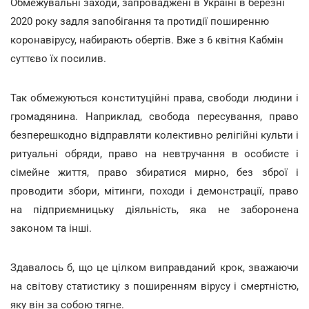
Обмежувальні заходи, запроваджені в Україні в березні
2020 року задля запобігання та протидії поширенню
коронавірусу, набирають обертів. Вже з 6 квітня Кабмін
суттєво їх посилив.
Так обмежуються конституційні права, свободи людини і
громадянина. Наприклад, свобода пересування, право
безперешкодно відправляти колективно релігійні культи і
ритуальні обряди, право на невтручання в особисте і
сімейне життя, право збиратися мирно, без зброї і
проводити збори, мітинги, походи і демонстрації, право
на підприємницьку діяльність, яка не заборонена
законом та інші.
Здавалось б, що це цілком виправданий крок, зважаючи
на світову статистику з поширенням вірусу і смертністю,
яку він за собою тягне.