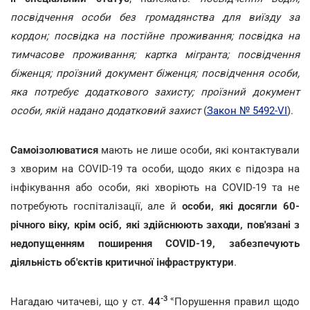
посвідчення особи без громадянства для виїзду за
кордон; посвідка на постійне проживання; посвідка на
тимчасове проживання; картка мігранта; посвідчення
біженця; проїзний документ біженця; посвідчення особи,
яка потребує додаткового захисту; проїзний документ
особи, якій надано додатковий захист
(
Закон № 5492-VI
).
Самоізолюватися
мають не лише особи, які контактували
з хворим на COVID-19 та особи, щодо яких є підозра на
інфікування або особи, які хворіють на COVID-19 та не
потребують госпіталізації, але й
особи, які досягли 60-
річного віку, крім осіб, які здійснюють заходи, пов'язані з
недопущенням поширення COVID-19, забезпечують
діяльність об'єктів критичної інфраструктури
.
-3 «
Нагадаю читачеві, що у ст.
44
Порушення правил щодо