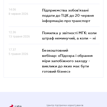
14.06
Підприємства зобов'язані
8 червня 2026
подати до ТЦК до 20 червня
інформацію про транспорт
12.36
Помилка у звітності МГК: коли
13 травня 2026
штраф неминучий, а коли – ні
17.37
Безкоштовний
5 травня 2026
вебінар: «Підозра і обрання
міри запобіжного заходу -
виклики до яких має бути
готовий бізнес»
Центр підтримки користувачів