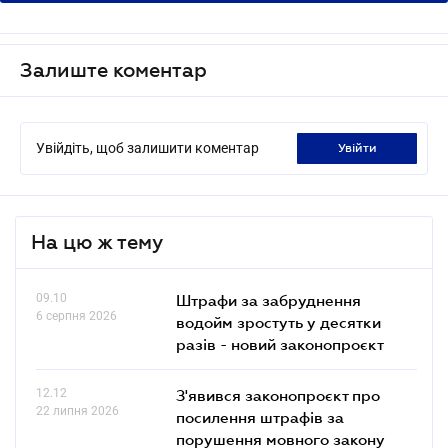
Залиште коментар
Увійдіть, щоб залишити коментар
увійти
На цю ж тему
09.10
Штрафи за забруднення
6 серпня 2026
водойм зростуть у десятки
разів - новий законопроєкт
12.12
З'явився законопроєкт про
22 липня 2026
посилення штрафів за
порушення мовного закону