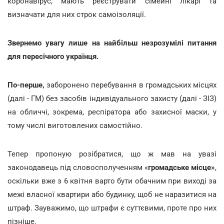
коронавірус, мають реєструвати сімейні лікарі та
визначати для них строк самоізоляції.
Звернемо увагу лише на найбільш незрозумілі питання
для пересічного українця.
По-перше,
заборонено перебування в громадських місцях
(далі - ГМ) без засобів індивідуального захисту (далі - ЗІЗ)
на обличчі, зокрема, респіратора або захисної маски, у
тому числі виготовлених самостійно.
Тепер пропоную розібратися, що ж мав на увазі
законодавець під словосполученням «
громадське місце»
,
оскільки вже з 6 квітня варто бути обачним при виході за
межі власної квартири або будинку, щоб не наразитися на
штраф. Зауважимо, що штрафи є суттєвими, проте про них
пізніше.