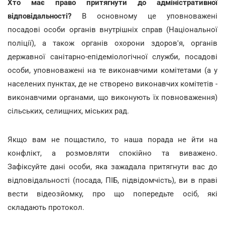
Хто має право притягнути до адміністративної
відповідальності?
В основному це уповноважені
посадові особи органів внутрішніх справ (Національної
поліції), а також органів охорони здоров'я, органів
державної санітарно-епідеміологічної служби, посадові
особи, уповноважені на те виконавчими комітетами (а у
населених пунктах, де не створено виконавчих комітетів -
виконавчими органами, що виконують їх повноваження)
сільських, селищних, міських рад.
Якщо вам не пощастило, то наша порада не йти на
конфлікт, а розмовляти спокійно та виважено.
Зафіксуйте дані особи, яка зажадала притягнути вас до
відповідальності (посада, ПІБ, підвідомчість), ви в праві
вести відеозйомку, про що попередьте осіб, які
складають протокол.