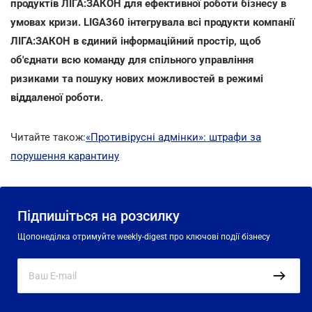
продуктів ЛІГА:ЗАКОН для ефективної роботи бізнесу в
умовах кризи. LIGA360 інтегрувала всі продукти компанії
ЛІГА:ЗАКОН в єдиний інформаційний простір, щоб
об'єднати всю команду для спільного управління
ризиками та пошуку нових можливостей в режимі
віддаленої роботи.
Читайте також:
«Противірусні адмінки»: штрафи за
порушення карантину
Підпишіться на розсилку
Щопонеділка отримуйте weekly-digest про ключові події бізнесу