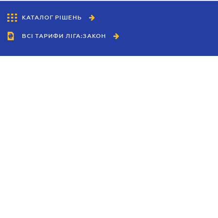
КАТАЛОГ РІШЕНЬ
ВСІ ТАРИФИ ЛІГА:ЗАКОН
Співробітництво
Агенти
Дилери
Політика конфіденційності
Умови використання сайту
Реклама
Блог
Новини компанії
Керівництва
Каталоги компаній
Теми в центрі уваги