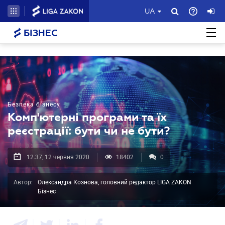
UA
БІЗНЕС
Безпека бізнесу
Комп'ютерні програми та їх
реєстрації: бути чи не бути?
12.37, 12 червня 2020
18402
0
Автор:
Олександра Кознова, головний редактор LIGA ZAKON
Бізнес