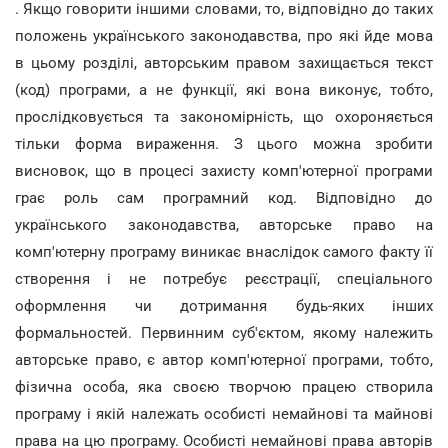
. Якщо говорити іншими словами, то, відповідно до таких
положень українського законодавства, про які йде мова
в цьому розділі, авторським правом захищається текст
(код) програми, а не функції, які вона виконує, тобто,
прослідковується та закономірність, що охороняється
тільки форма вираження. З цього можна зробити
висновок, що в процесі захисту комп'ютерної програми
грає роль сам програмний код. Відповідно до
українського законодавства, авторське право на
комп'ютерну програму виникає внаслідок самого факту її
створення і не потребує реєстрації, спеціального
оформлення чи дотримання будь-яких інших
формальностей. Первинним суб'єктом, якому належить
авторське право, є автор комп'ютерної програми, тобто,
фізична особа, яка своєю творчою працею створила
програму і якій належать особисті немайнові та майнові
права на цю програму. Особисті немайнові права авторів