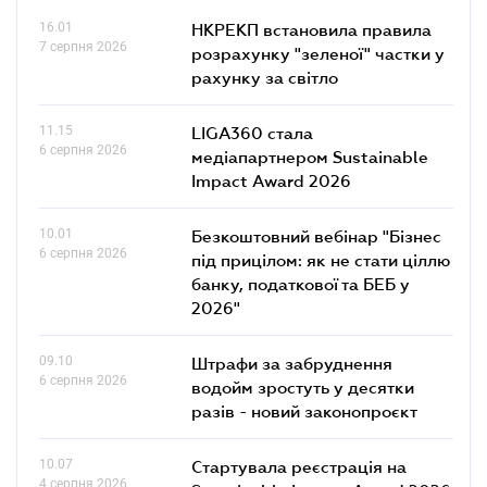
16.01
НКРЕКП встановила правила
7 серпня 2026
розрахунку "зеленої" частки у
рахунку за світло
11.15
LIGA360 стала
6 серпня 2026
медіапартнером Sustainable
Impact Award 2026
10.01
Безкоштовний вебінар "Бізнес
6 серпня 2026
під прицілом: як не стати ціллю
банку, податкової та БЕБ у
2026"
09.10
Штрафи за забруднення
6 серпня 2026
водойм зростуть у десятки
разів - новий законопроєкт
10.07
Стартувала реєстрація на
4 серпня 2026