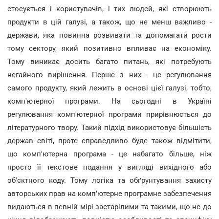
стосується і користувачів, і тих людей, які створюють
продукти в цій галузі, а також, що не менш важливо -
держави, яка повинна розвивати та допомагати рости
тому сектору, який позитивно впливає на економіку.
Тому виникає досить багато питань, які потребують
негайного вирішення. Перше з них - це регулювання
самого продукту, який лежить в основі цієї галузі, тобто,
комп'ютерної програми. На сьогодні в Україні
регулювання комп'ютерної програми прирівнюється до
літературного твору. Такий підхід використовує більшість
держав світі, проте справедливо буде також відмітити,
що комп'ютерна програма - це набагато більше, ніж
просто її текстове подання у вигляді вихідного або
об'єктного коду. Тому логіка та обґрунтування захисту
авторських прав на комп'ютерне програмне забезпечення
видаються в певній мірі застарілими та такими, що не до