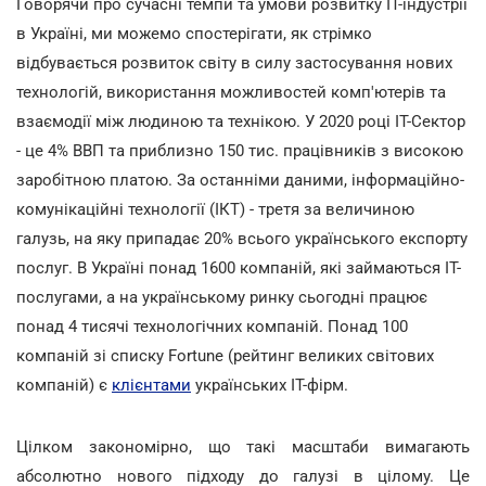
Говорячи про сучасні темпи та умови розвитку IT-індустрії
в Україні, ми можемо спостерігати, як стрімко
відбувається розвиток світу в силу застосування нових
технологій, використання можливостей комп'ютерів та
взаємодії між людиною та технікою. У 2020 році IT-Сектор
- це 4% ВВП та приблизно 150 тис. працівників з високою
заробітною платою. За останніми даними, інформаційно-
комунікаційні технології (ІКТ) - третя за величиною
галузь, на яку припадає 20% всього українського експорту
послуг. В Україні понад 1600 компаній, які займаються IT-
послугами, а на українському ринку сьогодні працює
понад 4 тисячі технологічних компаній. Понад 100
компаній зі списку Fortune (рейтинг великих світових
компаній) є
клієнтами
українських IT-фірм.
Цілком закономірно, що такі масштаби вимагають
абсолютно нового підходу до галузі в цілому. Це