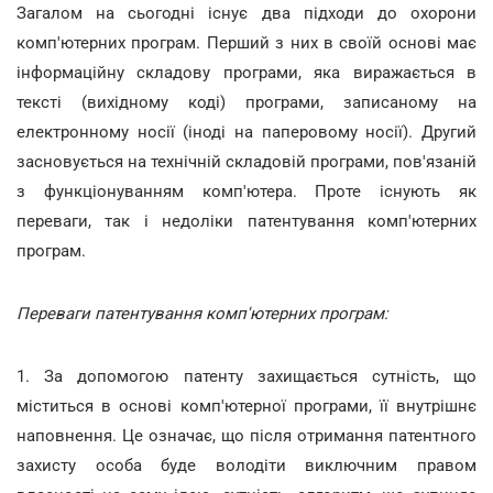
Загалом на сьогодні існує два підходи до охорони
комп'ютерних програм. Перший з них в своїй основі має
інформаційну складову програми, яка виражається в
тексті (вихідному коді) програми, записаному на
електронному носії (іноді на паперовому носії). Другий
засновується на технічній складовій програми, пов'язаній
з функціонуванням комп'ютера. Проте існують як
переваги, так і недоліки патентування комп'ютерних
програм.
Переваги патентування комп'ютерних програм:
1. За допомогою патенту захищається сутність, що
міститься в основі комп'ютерної програми, її внутрішнє
наповнення. Це означає, що після отримання патентного
захисту особа буде володіти виключним правом