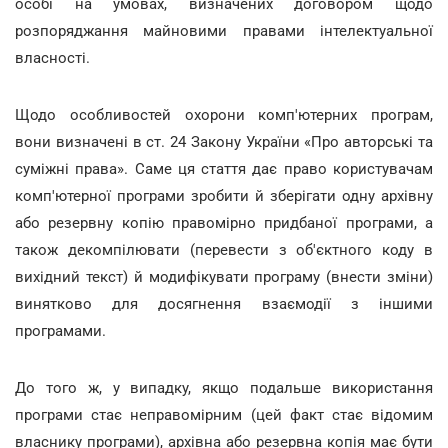
особі на умовах, визначених договором щодо
розпоряджання майновими правами інтелектуальної
власності.
Щодо особливостей охорони комп'ютерних програм,
вони визначені в ст. 24 Закону України «Про авторські та
суміжні права». Саме ця стаття дає право користувачам
комп'ютерної програми зробити й зберігати одну архівну
або резервну копію правомірно придбаної програми, а
також декомпілювати (перевести з об'єктного коду в
вихідний текст) й модифікувати програму (внести зміни)
винятково для досягнення взаємодії з іншими
програмами.
До того ж, у випадку, якщо подальше використання
програми стає неправомірним (цей факт стає відомим
власнику програми), архівна або резервна копія має бути