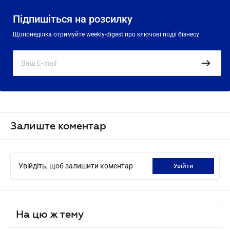
Підпишіться на розсилку
Щопонеділка отримуйте weekly-digest про ключові події бізнесу
Залиште коментар
Увійдіть, щоб залишити коментар
увійти
На цю ж тему