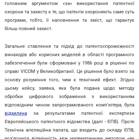
головним аргументом «за» використання патентної
охорони та захисту є те, що патенти охороняють саме суть
програми, тобто, її наповнення та зміст, що гарантує
більш повний захист.
Загальне ставлення та підхід до патентоспроможності
винаходів або корисних моделей в області програмного
забезпечення були сформовані у 1986 році в рішенні по
справі VICOM у Великобританії. Це рішення було взято за
основу розуміння того, чим є технічний ефект. Згідно
цьому кейсу, заявка, яка була подана щодо методу
обробки цифрового зображення з використанням
відповідним чином запрограмованого комп'ютера, була
відхилена
за результатами патентної експертизи
Європейського патентного відомства (далі - ЄПВ). Проте
Технічна апеляційна палата, що входить до складу ЄПВ,
роз'яснила відмінність між математичним методом «як