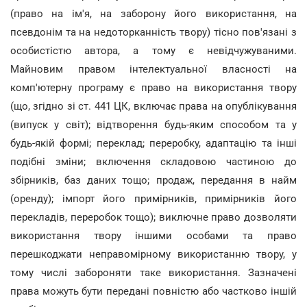
(право на ім'я, на заборону його використання, на
псевдонім та на недоторканність твору) тісно пов'язані з
особистістю автора, а тому є невідчужуваними.
Майновим правом інтелектуальної власності на
комп'ютерну програму є право на використання твору
(що, згідно зі ст. 441 ЦК, включає права на опублікування
(випуск у світ); відтворення будь-яким способом та у
будь-якій формі; переклад; переробку, адаптацію та інші
подібні зміни; включення складовою частиною до
збірників, баз даних тощо; продаж, передання в найм
(оренду); імпорт його примірників, примірників його
перекладів, переробок тощо); виключне право дозволяти
використання твору іншими особами та право
перешкоджати неправомірному використанню твору, у
тому числі забороняти таке використання. Зазначені
права можуть бути передані повністю або частково іншій