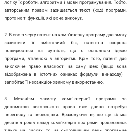
логіку їх роботи, алгоритми і мови програмування. Тобто,
авторським правом захищається текст (код) програми,
проте не ті функціії, які вона виконує.
2. В свою чергу патент на комп'ютерну програму дає змогу
захистити її змістовиий бік, патентна охорона
поширюється на сутність, що є основною ідеєю
програми, втіленою в алгоритмі. Крім того, патент дає
виключне право власності на саму ідею (якщо вона
відображена в істотних ознаках формули винаходу) і
запобігає її несанкціонованому використанню.
3. Механізм захисту комп'ютерної програми за
допомогою авторського права вже давно потребує
перегляду та переоцінки. Враховуючи те, що ще кілька
десятків років назад комп'ютерні програми продавались
тільки на дисках, то на сьогоднішній день програмне