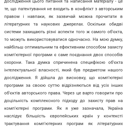
дослідження цього питання та написання матеріалу - це
те, що патентування не входить в конфлікт з авторським
правом і навпаки, як зазвичай можна прочитати в
літературних та наукових джерелах. Оскільки обидві
системи захищають різні аспекти того ж самого об'єкта,
то можуть використовуватися одночасно. На мою думку,
найбільш оптимальним та ефективним способом захисту
комп'ютерної програми є саме поєднання двох способів
охорони. Така думка спричинена специфікою об'єкта
інтелектуальної власності, який був предметом нашого
дослідження. Я дійшла до висновку, що комп'ютерні
програми за своєю суттю відрізняються від усіх інших
об'єктів авторського права. Через це варто говорити про
доцільність комплексного підходу до захисту прав на
комп'ютерні програми. Як я уже зазначала, Україна
наслідує більшість європейських країн у контексті
трактування комп'ютерних програм як літературних