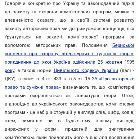
Говорячи конкретно про Україну та законодавчий підхід
до захисту та охорони комп'ютерних програм, можна з
впевненістю сказати, що в своїй системі розвитку
захисту авторських прав ми дотримуємося концепції, яка
ґрунтується на захисті комп'ютерної програми за
допомогою авторських прав. Положення
Бернської
конвенції про охорону літературних і художніх творів,
приєднання до якої Україна здійснила 25 жовтня 1995
року
, а також норми
Цивільного Кодексу України
(далі -
ЦКУ), а саме: п. 4 ст. 433 та п.5 ст. 15
ЗУ «Про авторське
право та суміжні права»
визначають те, що комп'ютерні
програми охороняються як літературні твори. Отож,
відповідно до українського законодавства, комп'ютерна
програма - це набір інструкцій у вигляді слів, цифр, кодів,
схем, символів чи в будь-якому іншому вигляді,
виражених у формі, придатній для зчитування
комп'ютером, який приводить його в дію для досягнення