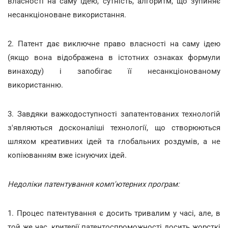
власності на саму ідею, сутність, алгоритм, що зупиняє
несанкціоноване використання.
2. Патент дає виключне право власності на саму ідею
(якщо вона відображена в істотних ознаках формули
винаходу) і запобігає її несанкціонованому
використанню.
3. Завдяки важкодоступності запатентованих технологій
з'являються досконаліші технології, що створюються
шляхом креативних ідей та глобальних роздумів, а не
копіюванням вже існуючих ідей.
Недоліки патентування комп'ютерних програм:
1. Процес патентування є досить тривалим у часі, але, в
той же час, критерії патентоспроможності досить жорсткі