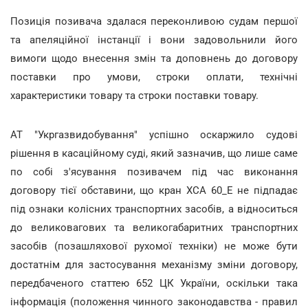
Позиція позивача здалася переконливою судам першої
та апеляційної інстанції і вони задовольнили його
вимоги щодо внесення змін та доповнень до договору
поставки про умови, строки оплати, технічні
характеристики товару та строки поставки товару.
АТ "Укргазвидобування" успішно оскаржило судові
рішення в касаційному суді, який зазначив, що лише саме
по собі з'ясування позивачем під час виконання
договору тієї обставини, що кран XCA 60_E не підпадає
під ознаки колісних транспортних засобів, а відноситься
до великовагових та великогабаритних транспортних
засобів (позашляхової рухомої техніки) не може бути
достатнім для застосування механізму зміни договору,
передбаченого статтею 652 ЦК України, оскільки така
інформація (положення чинного законодавства - правил