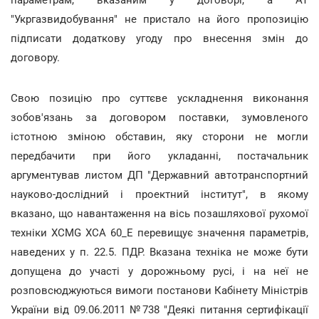
параметрам, вказаним у договорі, а АТ
"Укргазвидобування" не пристало на його пропозицію
підписати додаткову угоду про внесення змін до
договору.
Свою позицію про суттєве ускладнення виконання
зобов'язань за договором поставки, зумовленого
істотною зміною обставин, яку сторони не могли
передбачити при його укладанні, постачальник
аргументував листом ДП "Державний автотранспортний
науково-дослідний і проектний інститут", в якому
вказано, що навантаження на вісь позашляхової рухомої
техніки ХСМG XCA 60_E перевищує значення параметрів,
наведених у п. 22.5. ПДР. Вказана техніка не може бути
допущена до участі у дорожньому русі, і на неї не
розповсюджуються вимоги постанови Кабінету Міністрів
України від 09.06.2011 №738 "Деякі питання сертифікації