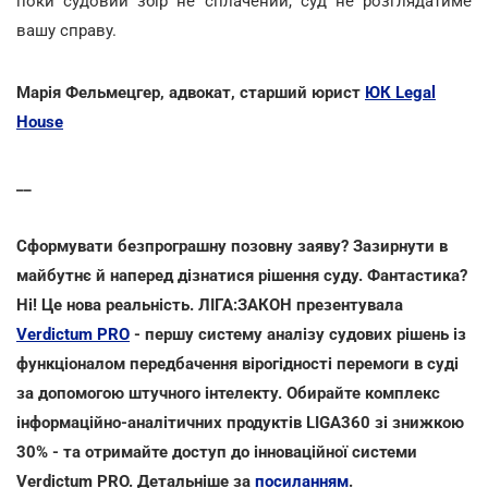
поки судовий збір не сплачений, суд не розглядатиме
вашу справу.
Марія Фельмецгер, адвокат, старший юрист
ЮК Legal
House
__
Сформувати безпрограшну позовну заяву? Зазирнути в
майбутнє й наперед дізнатися рішення суду. Фантастика?
Ні! Це нова реальність. ЛІГА:ЗАКОН презентувала
Verdictum PRO
- першу систему аналізу судових рішень із
функціоналом передбачення вірогідності перемоги в суді
за допомогою штучного інтелекту. Обирайте комплекс
інформаційно-аналітичних продуктів LIGA360 зі знижкою
30% - та отримайте доступ до інноваційної системи
Verdictum PRO. Детальніше за
посиланням
.