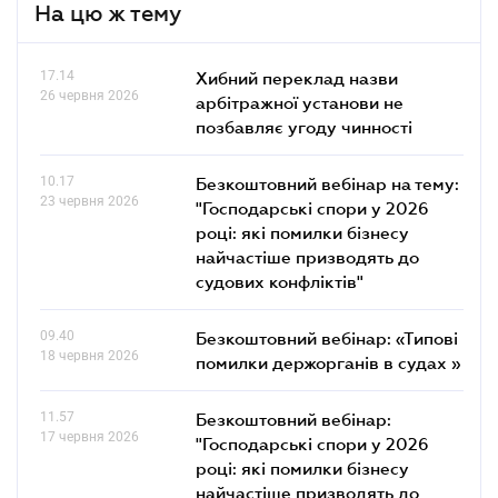
На цю ж тему
17.14
Хибний переклад назви
26 червня 2026
арбітражної установи не
позбавляє угоду чинності
10.17
Безкоштовний вебінар на тему:
23 червня 2026
"Господарські спори у 2026
році: які помилки бізнесу
найчастіше призводять до
судових конфліктів"
09.40
Безкоштовний вебінар: «Типові
18 червня 2026
помилки держорганів в судах »
11.57
Безкоштовний вебінар:
17 червня 2026
"Господарські спори у 2026
році: які помилки бізнесу
найчастіше призводять до