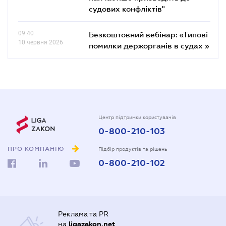
судових конфліктів"
09.40
Безкоштовний вебінар: «Типові
10 червня 2026
помилки держорганів в судах »
Центр підтримки користувачів
0-800-210-103
ПРО КОМПАНІЮ
Підбір продуктів та рішень
0-800-210-102
Реклама та PR
на
ligazakon.net