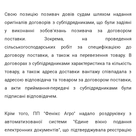
Свою позицію позивач довів судам шляхом надання
оригіналів договорів з субпідрядниками, що були задіяні
у виконанні зобов'язань позивача за договором
поставки. Зокрема, на проведення
сільськогосподарських робіт за специфікацією до
договору поставки, а також на перевезення товару. В
договорах з субпідрядниками характеристика та кількість
товару, а також адреса доставки вантажу співпадала з
адресою відповідача та товаром за договором поставки,
а акти приймання-передачі з субпідрядниками були
підписані відповідачем.
Крім того, ПП "Фенікс Агро" надало роздруківку з
автоматизованої системи "Єдине вікно подання
електронних документів", що підтверджувала реєстрацію