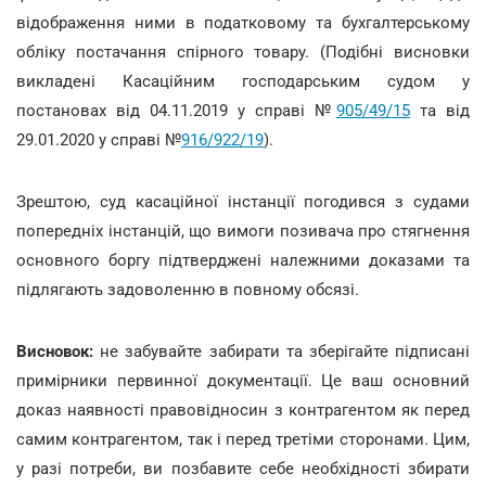
відображення ними в податковому та бухгалтерському
обліку постачання спірного товару. (Подібні висновки
викладені Касаційним господарським судом у
постановах від 04.11.2019 у справі №
905/49/15
та від
29.01.2020 у справі №
916/922/19
).
Зрештою, суд касаційної інстанції погодився з судами
попередніх інстанцій, що вимоги позивача про стягнення
основного боргу підтверджені належними доказами та
підлягають задоволенню в повному обсязі.
Висновок:
не забувайте забирати та зберігайте підписані
примірники первинної документації. Це ваш основний
доказ наявності правовідносин з контрагентом як перед
самим контрагентом, так і перед третіми сторонами. Цим,
у разі потреби, ви позбавите себе необхідності збирати