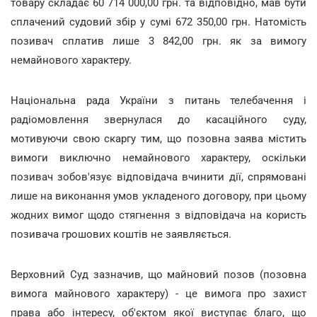
товару складає 60 714 000,00 грн. та відповідно, мав бути
сплачений судовий збір у сумі 672 350,00 грн. Натомість
позивач сплатив лише 3 842,00 грн. як за вимогу
немайнового характеру.
Національна рада України з питань телебачення і
радіомовлення звернулася до касаційного суду,
мотивуючи свою скаргу тим, що позовна заява містить
вимоги виключно немайнового характеру, оскільки
позивач зобов'язує відповідача вчинити дії, спрямовані
лише на виконання умов укладеного договору, при цьому
жодних вимог щодо стягнення з відповідача на користь
позивача грошових коштів не заявляється.
Верховний Суд зазначив, що майновий позов (позовна
вимога майнового характеру) - це вимога про захист
права або інтересу, об'єктом якої виступає благо, що