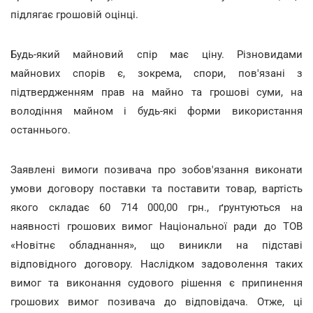
підлягає грошовій оцінці.
Будь-який майновий спір має ціну. Різновидами
майнових спорів є, зокрема, спори, пов'язані з
підтвердженням прав на майно та грошові суми, на
володіння майном і будь-які форми використання
останнього.
Заявлені вимоги позивача про зобов'язання виконати
умови договору поставки та поставити товар, вартість
якого складає 60 714 000,00 грн., ґрунтуються на
наявності грошових вимог Національної ради до ТОВ
«Новітнє обладнання», що виникли на підставі
відповідного договору. Наслідком задоволення таких
вимог та виконання судового рішення є припинення
грошових вимог позивача до відповідача. Отже, ці