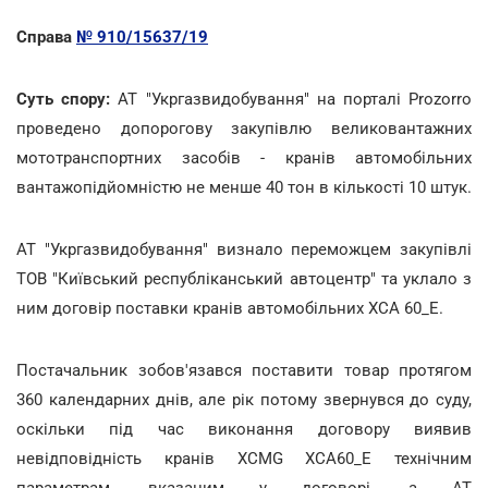
Справа
№ 910/15637/19
Суть спору:
АТ "Укргазвидобування" на порталі Prozorro
проведено допорогову закупівлю великовантажних
мототранспортних засобів - кранів автомобільних
вантажопідйомністю не менше 40 тон в кількості 10 штук.
АТ "Укргазвидобування" визнало переможцем закупівлі
ТОВ "Київський республіканський автоцентр" та уклало з
ним договір поставки кранів автомобільних XCA 60_E.
Постачальник зобов'язався поставити товар протягом
360 календарних днів, але рік потому звернувся до суду,
оскільки під час виконання договору виявив
невідповідність кранів XCMG XCA60_Е технічним