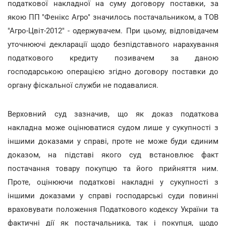
податкової накладної на суму договору поставки, за
якою ПП "Фенікс Агро" значилось постачальником, а ТОВ
"Агро-Цвіт-2012" - одержувачем. При цьому, відповідачем
уточнюючі декларації щодо безпідставного нарахування
податкового кредиту позивачем за даною
господарською операцією згідно договору поставки до
органу фіскальної служби не подавалися.
Верховний суд зазначив, що як доказ податкова
накладна може оцінюватися судом лише у сукупності з
іншими доказами у справі, проте не може буди єдиним
доказом, на підставі якого суд встановлює факт
постачання товару покупцю та його прийняття ним.
Проте, оцінюючи податкові накладні у сукупності з
іншими доказами у справі господарські суди повинні
враховувати положення Податкового кодексу України та
фактичні дії як постачальника, так і покупця, щодо