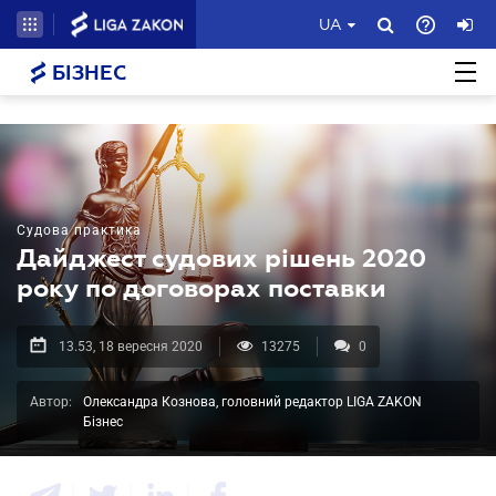
UA
БІЗНЕС
Судова практика
Дайджест судових рішень 2020
року по договорах поставки
13.53, 18 вересня 2020
13275
0
Автор:
Олександра Кознова, головний редактор LIGA ZAKON
Бізнес