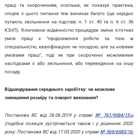
праці та скороченням, оскільки, як показує практика,
спорів з цього питання теж виникає багато (ще нерідко
путають звільнення на підставі п. 1 ст. 40 та п. 6 ст. 36
КЗпП). Ключовою відмінністю процедури зміни істотних
умов праці є "продовження роботи за тією ж
спеціальністю, кваліфікацією чи посадою, але за новими
умовами праці", тоді як при скороченні можливими
наслідками є або звільнення, або переведення на іншу
посаду.
Відшкодування середнього заробітку: чи можливе
зменшення розміру та поворот виконання?
Постанова ВС від 26.06.2019 у справі
№ 761/9584/15-ц
(подібна позиція зустрічається також і у рішеннях 2020
року: Постанова ВС від 17.03.2020 у справі
№ 569/6583/16-