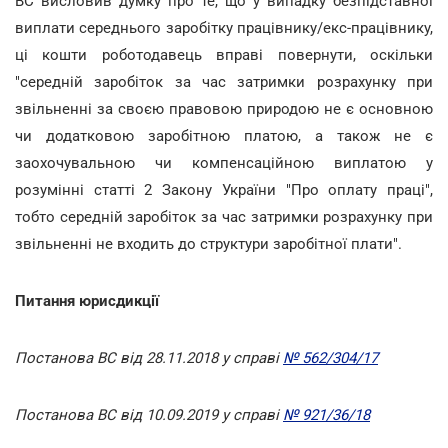
ВС висловив думку про те, що у випадку безпідставної
виплати середнього заробітку працівнику/екс-працівнику,
ці кошти роботодавець вправі повернути, оскільки
"середній заробіток за час затримки розрахунку при
звільненні за своєю правовою природою не є основною
чи додатковою заробітною платою, а також не є
заохочувальною чи компенсаційною виплатою у
розумінні статті 2 Закону України "Про оплату праці",
тобто середній заробіток за час затримки розрахунку при
звільненні не входить до структури заробітної плати".
Питання юрисдикції
Постанова ВС від 28.11.2018 у справі
№ 562/304/17
Постанова ВС від 10.09.2019 у справі
№ 921/36/18