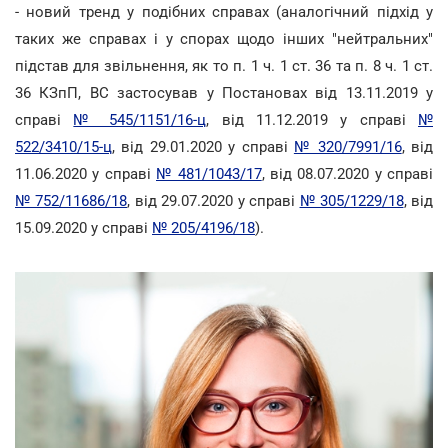
- новий тренд у подібних справах (аналогічний підхід у
таких же справах і у спорах щодо інших "нейтральних"
підстав для звільнення, як то п. 1 ч. 1 ст. 36 та п. 8 ч. 1 ст.
36 КЗпП, ВС застосував у Постановах від 13.11.2019 у
справі
№ 545/1151/16-ц
, від 11.12.2019 у справі
№
522/3410/15-ц
, від 29.01.2020 у справі
№ 320/7991/16
, від
11.06.2020 у справі
№ 481/1043/17
, від 08.07.2020 у справі
№ 752/11686/18
, від 29.07.2020 у справі
№ 305/1229/18
, від
15.09.2020 у справі
№ 205/4196/18
).