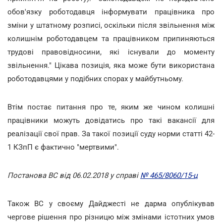
обов'язку роботодавця інформувати працівника про
зміни у штатному розписі, оскільки після звільнення між
колишнім роботодавцем та працівником припиняються
трудові правовідносини, які існували до моменту
звільнення." Цікава позиція, яка може бути використана
роботодавцями у подібних спорах у майбутньому.
Втім постає питання про те, яким же чином колишні
працівники можуть довідатись про такі вакансії для
реалізації свої прав. За такої позиції суду норми статті 42-
1 КЗпП є фактично "мертвими".
Постанова ВС від 06.02.2018 у справі
№ 465/8060/15-ц
Також ВС у своєму Дайджесті не дарма опублікував
чергове рішення про різницю між змінами істотних умов