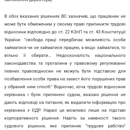
В обох вказаних рішеннях ВС зазначив, що працівник не
може бути обмеженим у своєму праві припинити трудові
відносини відповідно до ст. 22 КЗпП та ст. 43 Конституції
України: "свобода праці передбачає можливість особи
займатися чи не займатися працею, а якщо займатися, то
вільно її обирати… Недосконалість національного
законодавства та прогалини у правовому регулюванні
певних правовідносин не можуть бути підставою для
позбавлення особи права на захист його порушених прав
у обраний ним спосіб." Водночас, хоча трудові відносини
керівника і були припинені судом, вказані рішення не
дають відповіді на питання, як видалити інформацію про
керівника з ЄДР. Наразі це можливо лише на підставі
корпоративного рішення. Навіть за наявності такого
судового рішення, яке припиняє "трудове рабство"