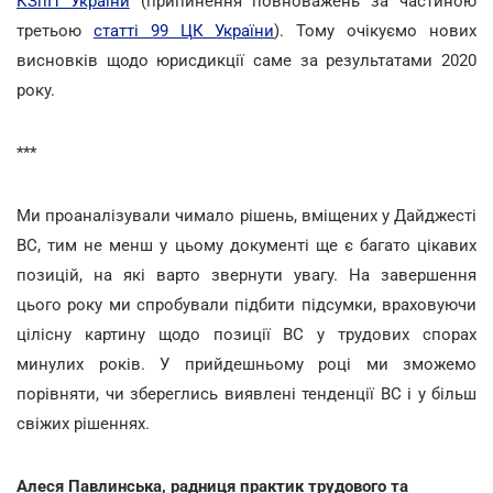
КЗпП України
(припинення повноважень за частиною
третьою
статті 99 ЦК України
). Тому очікуємо нових
висновків щодо юрисдикції саме за результатами 2020
року.
***
Ми проаналізували чимало рішень, вміщених у Дайджесті
ВС, тим не менш у цьому документі ще є багато цікавих
позицій, на які варто звернути увагу. На завершення
цього року ми спробували підбити підсумки, враховуючи
цілісну картину щодо позиції ВС у трудових спорах
минулих років. У прийдешньому році ми зможемо
порівняти, чи збереглись виявлені тенденції ВС і у більш
свіжих рішеннях.
Алеся Павлинська, радниця практик трудового та