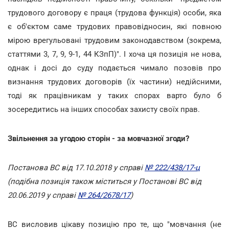
трудового договору є праця (трудова функція) особи, яка
є об'єктом саме трудових правовідносин, які повною
мірою врегульовані трудовим законодавством (зокрема,
статтями 3, 7, 9, 9-1, 44 КЗпП)". І хоча ця позиція не нова,
однак і досі до суду подається чимало позовів про
визнання трудових договорів (їх частини) недійсними,
тоді як працівникам у таких спорах варто було б
зосередитись на інших способах захисту своїх прав.
Звільнення за угодою сторін - за мовчазної згоди?
Постанова ВС від 17.10.2018 у справі
№ 222/438/17-ц
(подібна позиція також міститься у Постанові ВС від
20.06.2019 у справі
№ 264/2678/17
)
ВС висловив цікаву позицію про те, що "мовчання (не