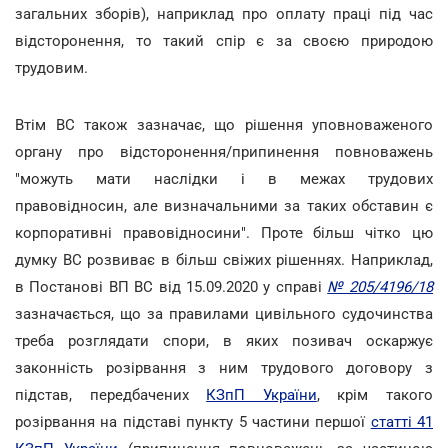
загальних зборів), наприклад про оплату праці під час
відсторонення, то такий спір є за своєю природою
трудовим.
Втім ВС також зазначає, що рішення уповноваженого
органу про відсторонення/припинення повноважень
"можуть мати наслідки і в межах трудових
правовідносин, але визначальними за таких обставин є
корпоративні правовідносини". Проте більш чітко цю
думку ВС розвиває в більш свіжих рішеннях. Наприклад,
в Постанові ВП ВС від 15.09.2020 у справі
№ 205/4196/18
зазначається, що за правилами цивільного судочинства
треба розглядати спори, в яких позивач оскаржує
законність розірвання з ним трудового договору з
підстав, передбачених
КЗпП України
, крім такого
розірвання на підставі пункту 5 частини першої
статті 41