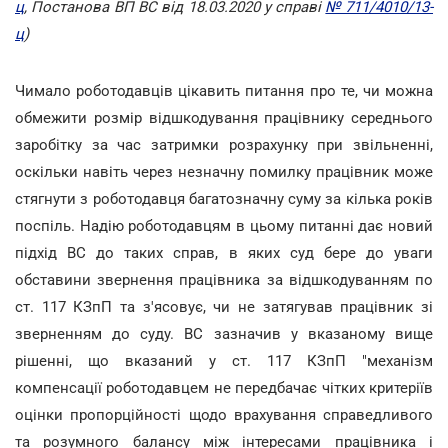
ц
, Постанова ВП ВС від 18.03.2020 у справі
№ 711/4010/13-
ц
)
Чимало роботодавців цікавить питання про те, чи можна
обмежити розмір відшкодування працівнику середнього
заробітку за час затримки розрахунку при звільненні,
оскільки навіть через незначну помилку працівник може
стягнути з роботодавця багатозначну суму за кілька років
поспіль. Надію роботодавцям в цьому питанні дає новий
підхід ВС до таких справ, в яких суд бере до уваги
обставини звернення працівника за відшкодуванням по
ст. 117 КЗпП та з'ясовує, чи не затягував працівник зі
зверненням до суду. ВС зазначив у вказаному вище
рішенні, що вказаний у ст. 117 КЗпП "механізм
компенсації роботодавцем не передбачає чітких критеріїв
оцінки пропорційності щодо врахування справедливого
та розумного балансу між інтересами працівника і