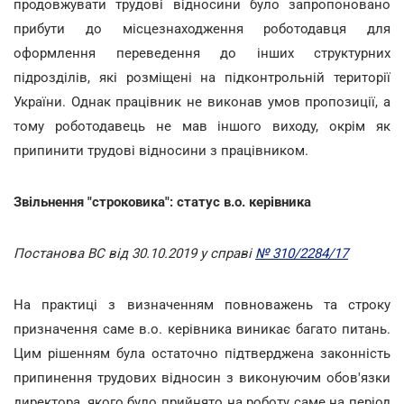
продовжувати трудові відносини було запропоновано
прибути до місцезнаходження роботодавця для
оформлення переведення до інших структурних
підрозділів, які розміщені на підконтрольній території
України. Однак працівник не виконав умов пропозиції, а
тому роботодавець не мав іншого виходу, окрім як
припинити трудові відносини з працівником.
Звільнення "строковика": статус в.о. керівника
Постанова ВС від 30.10.2019 у справі
№ 310/2284/17
На практиці з визначенням повноважень та строку
призначення саме в.о. керівника виникає багато питань.
Цим рішенням була остаточно підтверджена законність
припинення трудових відносин з виконуючим обов'язки
директора, якого було прийнято на роботу саме на період