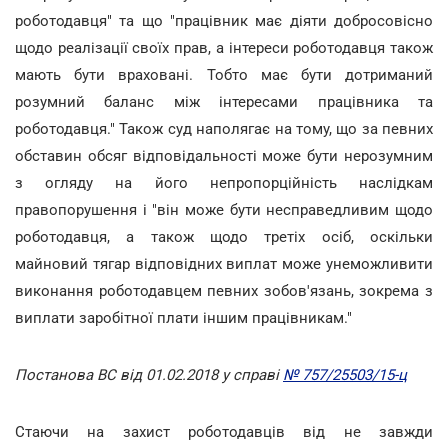
роботодавця" та що "працівник має діяти добросовісно
щодо реалізації своїх прав, а інтереси роботодавця також
мають бути враховані. Тобто має бути дотриманий
розумний баланс між інтересами працівника та
роботодавця." Також суд наполягає на тому, що за певних
обставин обсяг відповідальності може бути нерозумним
з огляду на його непропорційність наслідкам
правопорушення і "він може бути несправедливим щодо
роботодавця, а також щодо третіх осіб, оскільки
майновий тягар відповідних виплат може унеможливити
виконання роботодавцем певних зобов'язань, зокрема з
виплати заробітної плати іншим працівникам."
Постанова ВС від 01.02.2018 у справі
№ 757/25503/15-ц
Стаючи на захист роботодавців від не завжди