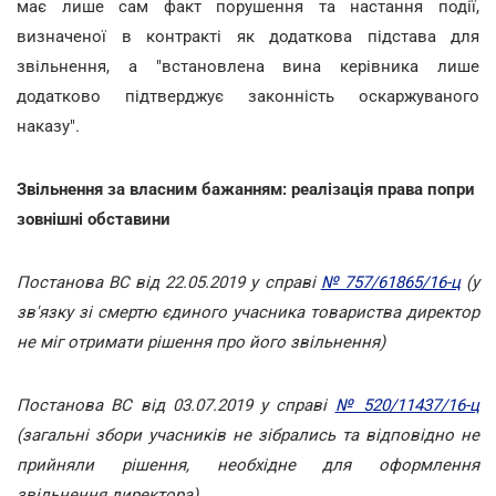
має лише сам факт порушення та настання події,
визначеної в контракті як додаткова підстава для
звільнення, а "встановлена вина керівника лише
додатково підтверджує законність оскаржуваного
наказу".
Звільнення за власним бажанням: реалізація права попри
зовнішні обставини
Постанова ВС від 22.05.2019 у справі
№ 757/61865/16-ц
(у
зв'язку зі смертю єдиного учасника товариства директор
не міг отримати рішення про його звільнення)
Постанова ВС від 03.07.2019 у справі
№ 520/11437/16-ц
(загальні збори учасників не зібрались та відповідно не
прийняли рішення, необхідне для оформлення
звільнення директора)