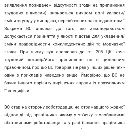
виявлення позивачем відсутності згоди на припинення
трудових відносин) визнається виявом волі укласти/
змінити угоду у випадках, передбачених законодавством."
Зокрема ВС апелює до того, що законодавством
допускається прийняття у якості підстав для укладення/
зміни правовідносин конклюдентних дій та мовчазної
згоди. При цьому суд апелював до ст. 205 ЦК, хоча
трудовий договір/його припинення не є цивільним
правочином, про що ВС говорив не раз у інших рішеннях -
один з прикладів наведено вище. Ймовірно, що ВС не
бачив іншого варіанту вирішення справи із врахуванням
її специфіки.
ВС став на сторону роботодавця, не отримавшого жодної
відповіді від працівника, якому у зв'язку з особливими
обставинами роботодавця та у разі бажання працівника