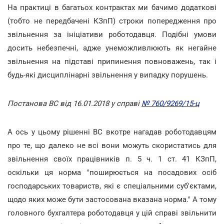
На практиці в багатьох контрактах ми бачимо додаткові
(тобто не передбачені КЗпП) строки попередження про
звільнення за ініціативи роботодавця. Подібні умови
досить небезпечні, адже унеможливлюють як негайне
звільнення на підставі припинення повноважень, так і
будь-які дисциплінарні звільнення у випадку порушень.
Постанова ВС від 16.01.2018 у справі
№ 760/9269/15-ц
А ось у цьому рішенні ВС вкотре нагадав роботодавцям
про те, що далеко не всі вони можуть скористатись для
звільнення своїх працівників п. 5 ч. 1 ст. 41 КЗпП,
оскільки ця норма "поширюється на посадових осіб
господарських товариств, які є спеціальними суб'єктами,
щодо яких може бути застосована вказана норма." А тому
головного бухгалтера роботодавця у цій справі звільнити