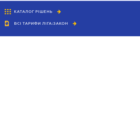
КАТАЛОГ РІШЕНЬ
ВСІ ТАРИФИ ЛІГА:ЗАКОН
Співробітництво
Агенти
Дилери
Політика конфіденційності
Умови використання сайту
Реклама
Блог
Новини компанії
Керівництва
Каталоги компаній
Теми в центрі уваги