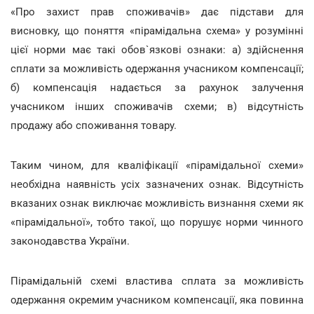
«Про захист прав споживачів» дає підстави для
висновку, що поняття «пірамідальна схема» у розумінні
цієї норми має такі обов`язкові ознаки: а) здійснення
сплати за можливість одержання учасником компенсації;
б) компенсація надається за рахунок залучення
учасником інших споживачів схеми; в) відсутність
продажу або споживання товару.
Таким чином, для кваліфікації «пірамідальної схеми»
необхідна наявність усіх зазначених ознак. Відсутність
вказаних ознак виключає можливість визнання схеми як
«пірамідальної», тобто такої, що порушує норми чинного
законодавства України.
Пірамідальній схемі властива сплата за можливість
одержання окремим учасником компенсації, яка повинна