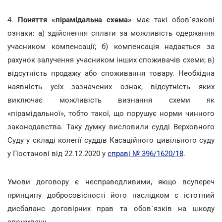
4.
Поняття «пірамідальна схема»
має такі обов`язкові
ознаки: а) здійснення сплати за можливість одержання
учасником компенсації; б) компенсація надається за
рахунок залучення учасником інших споживачів схеми; в)
відсутність продажу або споживання товару. Необхідна
наявність усіх зазначених ознак, відсутність яких
виключає можливість визнання схеми як
«пірамідальної», тобто такої, що порушує норми чинного
законодавства. Таку думку висловили судді Верховного
Суду у складі колегії суддів Касаційного цивільного суду
у Постанові від 22.12.2020 у
справі № 396/1620/18
.
Умови договору є несправедливими, якщо всупереч
принципу добросовісності його наслідком є істотний
дисбаланс договірних прав та обов`язків на шкоду