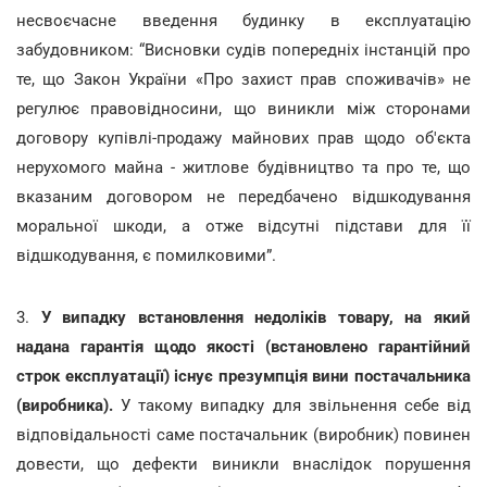
несвоєчасне введення будинку в експлуатацію
забудовником: “Висновки судів попередніх інстанцій про
те, що Закон України «Про захист прав споживачів» не
регулює правовідносини, що виникли між сторонами
договору купівлі-продажу майнових прав щодо об'єкта
нерухомого майна - житлове будівництво та про те, що
вказаним договором не передбачено відшкодування
моральної шкоди, а отже відсутні підстави для її
відшкодування, є помилковими”.
3.
У випадку встановлення недоліків товару, на який
надана гарантія щодо якості (встановлено гарантійний
строк експлуатації) існує презумпція вини постачальника
(виробника).
У такому випадку для звільнення себе від
відповідальності саме постачальник (виробник) повинен
довести, що дефекти виникли внаслідок порушення