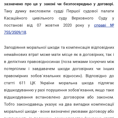
зазначено про це у законі чи безпосередньо у договорі.
Таку думку висловили судді Першої судової палати
Касаційного цивільного суду Верховного Суду у
постанові від 07 жовтня 2020 року у
справі №
755/3509/18
.
Заподіяння моральної шкоди та компенсація відповідних
немайнових втрат може мати місце як в договірних, так і
в деліктних правовідносинах (поза межами існуючих між
потерпілим і завдавачем шкоди договірних чи інших
правомірних зобов`язальних відносин). Відповідно до
статті 611 ЦК України моральна шкода підлягає
відшкодуванню у разі порушення зобов'язання, якщо таке
відшкодування встановлено договором або законом.
Тобто законодавець указує на два випадки компенсації
моральної шкоди - вони визначені умовами договору або