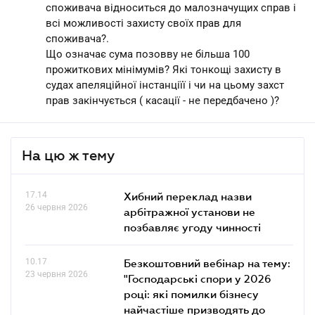
споживача відноситься до малозначущих справ і
всі можливості захисту своїх прав для
споживача?.
Що означає сума позовву не більша 100
прожиткових мінімумів? Які тонкощі захисту в
судах апеляційної інстанціїї і чи на цьому захст
прав закінчується ( касації - не передбачено )?
На цю ж тему
17.14
Хибний переклад назви
26 червня 2026
арбітражної установи не
позбавляє угоду чинності
10.17
Безкоштовний вебінар на тему:
23 червня 2026
"Господарські спори у 2026
році: які помилки бізнесу
найчастіше призводять до