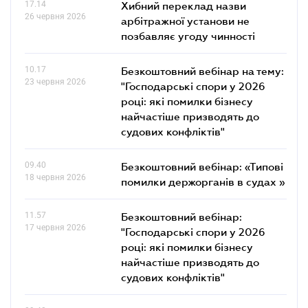
17.14
Хибний переклад назви
26 червня 2026
арбітражної установи не
позбавляє угоду чинності
10.17
Безкоштовний вебінар на тему:
23 червня 2026
"Господарські спори у 2026
році: які помилки бізнесу
найчастіше призводять до
судових конфліктів"
09.40
Безкоштовний вебінар: «Типові
18 червня 2026
помилки держорганів в судах »
11.57
Безкоштовний вебінар:
17 червня 2026
"Господарські спори у 2026
році: які помилки бізнесу
найчастіше призводять до
судових конфліктів"