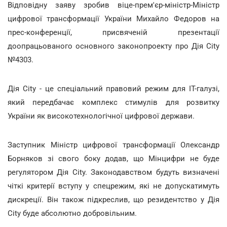
Відповідну заяву зробив віце-прем'єр-міністр-Міністр
цифрової трансформації України Михайло Федоров на
прес-конференції, присвяченій презентації
доопрацьованого основного законопроекту про Дія City
№4303.
Дія City - це спеціальний правовий режим для ІТ-галузі,
який передбачає комплекс стимулів для розвитку
України як високотехнологічної цифрової держави.
Заступник Міністр цифрової трансформації Олександр
Борняков зі свого боку додав, що Мінцифри не буде
регулятором Дія City. Законодавством будуть визначені
чіткі критерії вступу у спецрежим, які не допускатимуть
дискреції. Він також підкреслив, що резидентство у Дія
City буде абсолютно добровільним.