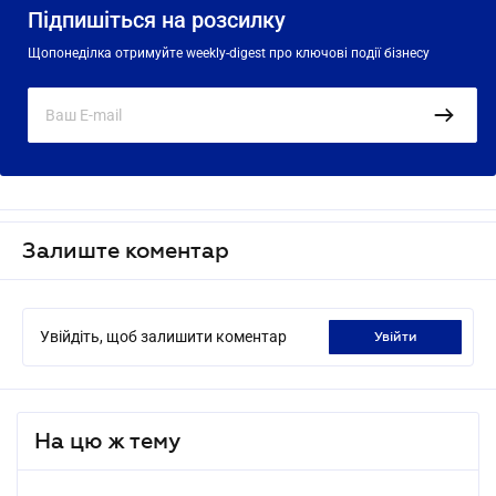
Підпишіться на розсилку
Щопонеділка отримуйте weekly-digest про ключові події бізнесу
Залиште коментар
Увійдіть, щоб залишити коментар
увійти
На цю ж тему