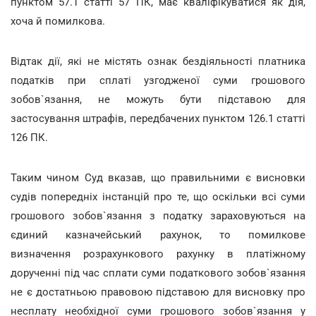
пунктом 57.1 статті 57 ПК, має кваліфікуватися як дія,
хоча й помилкова.
Відтак дії, які не містять ознак бездіяльності платника
податків при сплаті узгодженої суми грошового
зобов`язання, не можуть бути підставою для
застосування штрафів, передбачених пунктом 126.1 статті
126 ПК.
Таким чином Суд вказав, що правильними є висновки
судів попередніх інстанцій про те, що оскільки всі суми
грошового зобов`язання з податку зараховуються на
єдиний казначейський рахунок, то помилкове
визначення розрахункового рахунку в платіжному
дорученні під час сплати суми податкового зобов`язання
не є достатньою правовою підставою для висновку про
несплату необхідної суми грошового зобов`язання у