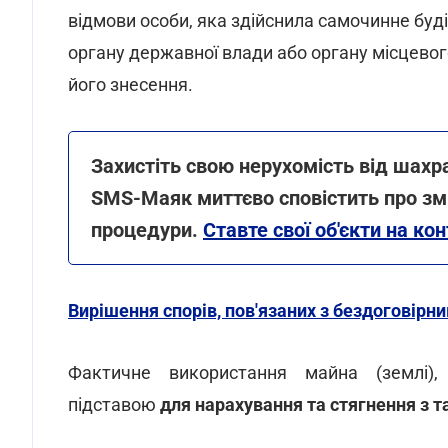
відмови особи, яка здійснила самочинне буд
органу державної влади або органу місцево
його знесення.
Захистіть свою нерухомість від шахра
SMS-Маяк миттєво сповістить про змі
процедури.
Ставте свої об'єкти на ко
Вирішення спорів, пов'язаних з бездоговір
Фактичне використання майна (землі)
підставою
для нарахування та стягнення з т