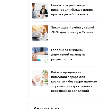
Банки розкриватимуть
виконавцям більше даних
про рахунки боржників
Законодавчі зміни у серпні
2026 для бізнесу в Україні
Головне за тиждень:
державний нагляд та
регулювання
Кабмін продовжив
пільговий період для
косметики без техрегламенту,
та реальний строк значно
коротший за заявлений
Актуально