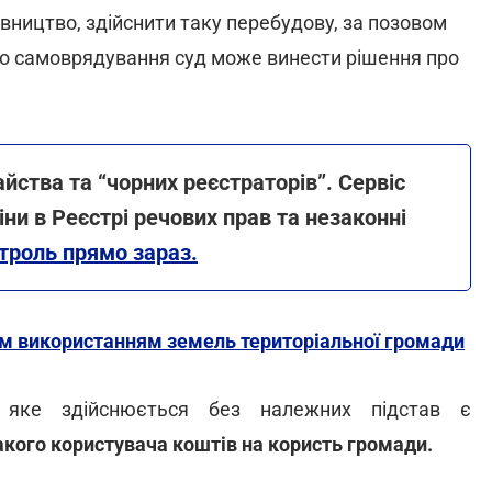
івництво, здійснити таку перебудову, за позовом
го самоврядування суд може винести рішення про
йства та “чорних реєстраторів”. Сервіс
ни в Реєстрі речових прав та незаконні
нтроль прямо зараз.
ним використанням земель територіальної громади
, яке здійснюється без належних підстав є
акого користувача коштів на користь громади.