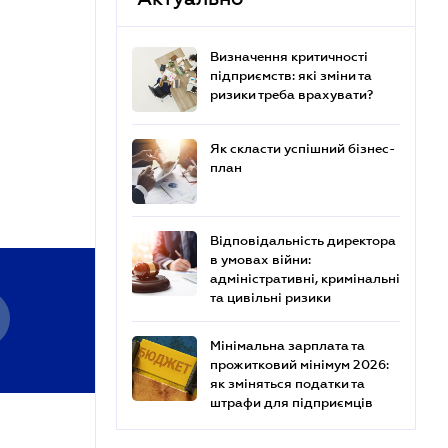
Визначення критичності
підприємств: які зміни та
ризики треба врахувати?
Як скласти успішний бізнес-
план
Відповідальність директора
в умовах війни:
адміністративні, кримінальні
та цивільні ризики
Мінімальна зарплата та
прожитковий мінімум 2026:
як зміняться податки та
штрафи для підприємців