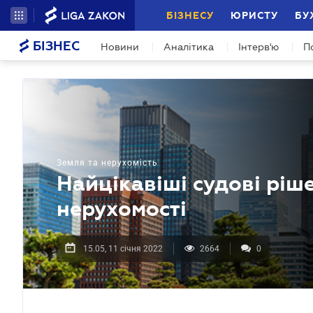
БІЗНЕСУ
ЮРИСТУ
БУ
БІЗНЕС
Новини
Аналітика
Інтерв'ю
П
Земля та нерухомість
Найцікавіші судові ріше
нерухомості
15.05, 11 січня 2022
2664
0