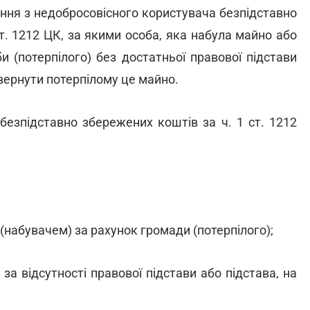
ення з недобросовісного користувача безпідставно
т. 1212 ЦК, за якими особа, яка набула майно або
и (потерпілого) без достатньої правової підстави
овернути потерпілому це майно.
безпідставно збережених коштів за ч. 1 ст. 1212
(набувачем) за рахунок громади (потерпілого);
а відсутності правової підстави або підстава, на