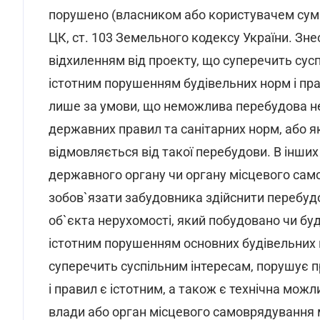
порушено (власником або користувачем суміжн
ЦК, ст. 103 Земельного кодексу України. Зне
відхиленням від проекту, що суперечить сусп
істотним порушенням будівельних норм і прав
лише за умови, що неможлива перебудова не
державних правил та санітарних норм, або як
відмовляється від такої перебудови. В інших
державного органу чи органу місцевого само
зобов`язати забудовника здійснити перебудо
об`єкта нерухомості, який побудовано чи буд
істотним порушенням основних будівельних но
суперечить суспільним інтересам, порушує п
і правил є істотним, а також є технічна мож
влади або орган місцевого самоврядування м