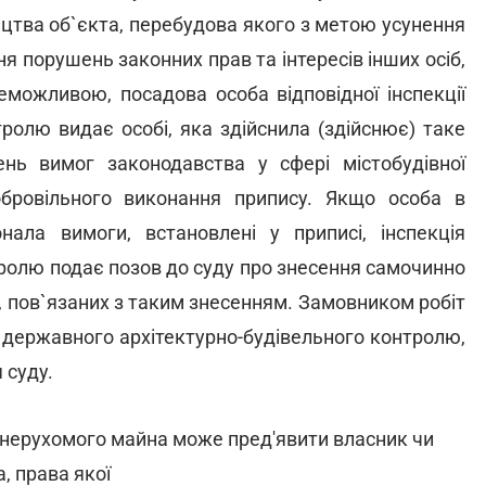
ицтва об`єкта, перебудова якого з метою усунення
ня порушень законних прав та інтересів інших осіб,
еможливою, посадова особа відповідної інспекції
ролю видає особі, яка здійснила (здійснює) таке
ень вимог законодавства у сфері містобудівної
обровільного виконання припису. Якщо особа в
нала вимоги, встановлені у приписі, інспекція
ролю подає позов до суду про знесення самочинно
, пов`язаних з таким знесенням. Замовником робіт
я державного архітектурно-будівельного контролю,
 суду.
 нерухомого майна може пред'явити власник чи
, права якої