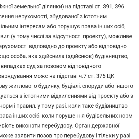
ої земельної ділянки) на підставі ст. 391, 396
сення нерухомості, збудованої з істотним
ільним інтересам або порушує права інших осіб,
ил (у тому числі за відсутності проекту), можливе
рухомості відповідно до проекту або відповідно
що особа, яка здійснила (здійснює) будівництво,
 випадках суд за позовом відповідного
врядування може на підставі ч.7 ст. 376 ЦК
ву житлового будинку, будівлі, споруди або іншого
ується з істотними відхиленнями від проекту або з
рм і правил, у тому разі, коли таке будівництво
рава інших осіб, коли порушення будівельних норм
ливість виконати перебудову. Орган державної
оже заявити позов про перебудову і тільки у разі