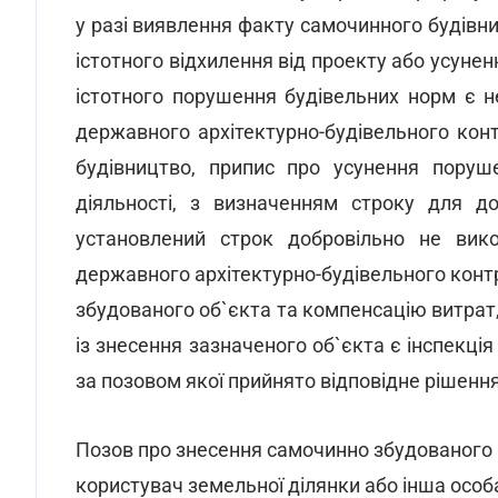
у разі виявлення факту самочинного будівн
істотного відхилення від проекту або усунен
істотного порушення будівельних норм є н
державного архітектурно-будівельного конт
будівництво, припис про усунення поруш
діяльності, з визначенням строку для д
установлений строк добровільно не вико
державного архітектурно-будівельного конт
збудованого об`єкта та компенсацію витрат
із знесення зазначеного об`єкта є інспекці
за позовом якої прийнято відповідне рішення
Позов про знесення самочинно збудованого
користувач земельної ділянки або інша особа