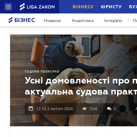
БІЗНЕСУ
ЮРИСТУ
БУ
БІЗНЕС
Новини
Аналітика
Інтерв'ю
П
Судова практика
Усні домовленості про 
актуальна судова прак
12.10, 2 лютого 2024
7206
0