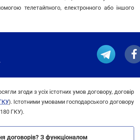
помогою телетайпного, електронного або іншого
.
ягли згоди з усіх істотних умов договору, договір
ГКУ
). Істотними умовами господарського договору
 180 ГКУ).
я договорів? З функціоналом