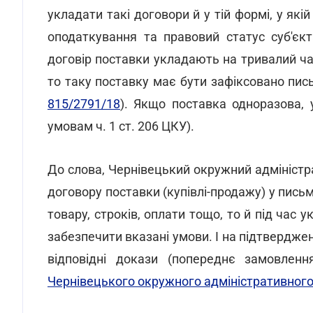
укладати такі договори й у тій формі, у як
оподаткування та правовий статус суб'є
договір поставки укладають на тривалий час 
то таку поставку має бути зафіксовано пис
815/2791/18
). Якщо поставка одноразова,
умовам ч. 1 ст. 206 ЦКУ).
До слова, Чернівецький окружний адміністр
договору поставки (купівлі-продажу) у пис
товару, строків, оплати тощо, то й під час 
забезпечити вказані умови. І на підтвердже
відповідні докази (попереднє замовленн
Чернівецького окружного адміністративного с