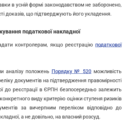
вки в усній формі законодавством не заборонено,
сті доказів, що підтверджують його укладення.
окування податкової накладної
адати контролерам, якщо реєстрацію
податкової
ами аналізу положень
Порядку № 520
можливість
еліку документів на підтвердження правомірності
ої до реєстрації в ЄРПН безпосередньо залежить
конкретного виду критерію оцінки ступеня ризиків
кументів за вичерпним переліком відповідно до
кладної, а не довільно, на власний розсуд.