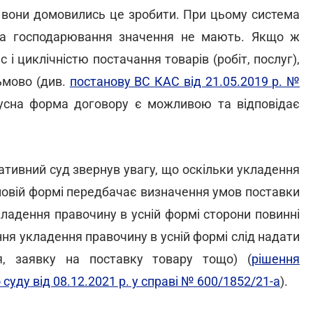
ій вони домовились це зробити. При цьому система
кта господарювання значення не мають. Якщо ж
і циклічністю постачання товарів (робіт, послуг),
ьмово (див.
постанову ВС КАС від 21.05.2019 р. №
 усна форма договору є можливою та відповідає
ативний суд звернув увагу, що оскільки укладення
ьмовій формі передбачає визначення умов поставки
укладення правочину в усній формі сторони повинні
ння укладення правочину в усній формі слід надати
я, заявку на поставку товару тощо) (
рішення
уду від 08.12.2021 р. у справі № 600/1852/21-а
).