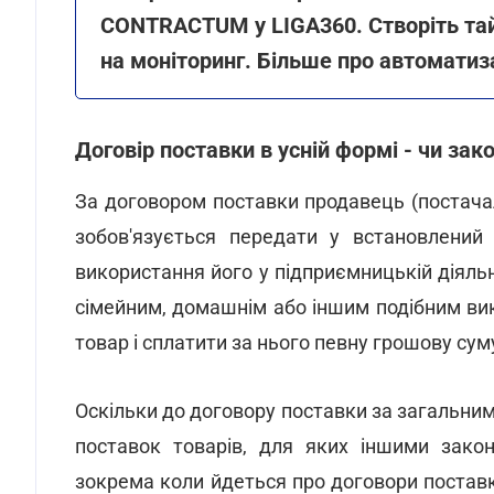
CONTRACTUM у LIGA360. Створіть тай
на моніторинг. Більше про автоматиз
Договір поставки в усній формі - чи зак
За договором поставки продавець (постачал
зобов'язується передати у встановлений
використання його у підприємницькій діяльно
сімейним, домашнім або іншим подібним ви
товар і сплатити за нього певну грошову суму
Оскільки до договору поставки за загальни
поставок товарів, для яких іншими зако
зокрема коли йдеться про договори постав