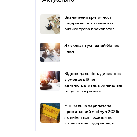
Визначення критичності
підприємств: які зміни та
ризики треба врахувати?
Як скласти успішний бізнес-
план
Відповідальність директора
в умовах війни:
адміністративні, кримінальні
та цивільні ризики
Мінімальна зарплата та
прожитковий мінімум 2026:
як зміняться податки та
штрафи для підприємців