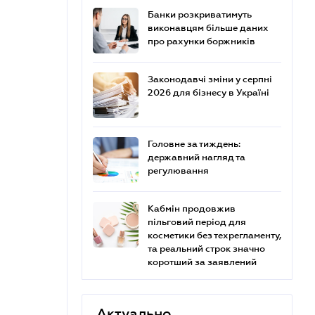
Банки розкриватимуть
виконавцям більше даних
про рахунки боржників
Законодавчі зміни у серпні
2026 для бізнесу в Україні
Головне за тиждень:
державний нагляд та
регулювання
Кабмін продовжив
пільговий період для
косметики без техрегламенту,
та реальний строк значно
коротший за заявлений
Актуально