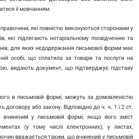
тися її мовчанням.
я правочини, які повністю виконуються сторонами у
ів, які підлягають нотаріальному посвідченню та
чинів, для яких недодержання письмової форми має
чній особі, що сплатила за товари та послуги на
ною, видають документ, що підтверджує підставу
ного в письмовій формі, можуть за домовленістю
 договору або закону. Відповідно до ч. ч. 1 і 2 ст.
вчинений у письмовій формі, якщо його зміст
ментах (у тому числі електронних), у листах,
вочин вважається таким, що вчинений у письмовій