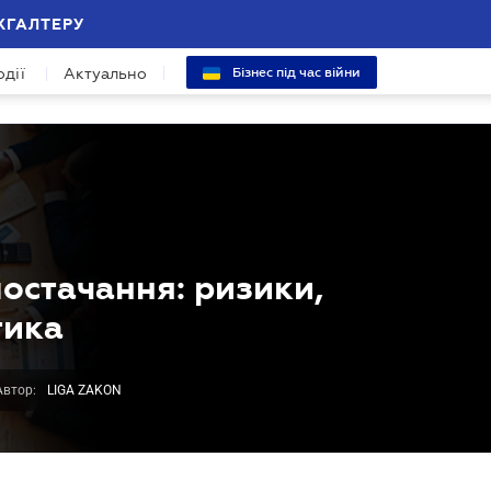
ХГАЛТЕРУ
одії
Актуально
Бізнес під час війни
постачання: ризики,
тика
Автор:
LIGA ZAKON