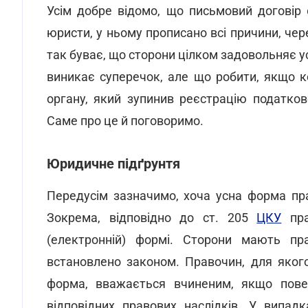
Усім добре відомо, що письмовий договір 
юристи, у ньому прописано всі причини, чер
так буває, що сторони цілком задовольняє у
виникає суперечок, але що робити, якщо 
органу, який зупинив реєстрацію податково
Саме про це й поговоримо.
Юридичне підґрунтя
Передусім зазначимо, хоча усна форма пра
Зокрема, відповідно до ст. 205
ЦКУ
пра
(електронній) формі. Сторони мають п
встановлено законом. Правочин, для яког
форма, вважається вчиненим, якщо повед
відповідних правових наслідків. У випад