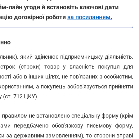
м-лайн угоди й встановіть ключові дати
ацію договірної роботи
за посиланням
.
онно
ьник), який здійснює підприємницьку діяльність,
 строк (строки) товар у власність покупця для
сті або в інших цілях, не пов'язаних з особистим,
користанням, а покупець зобов'язується прийняти
 (ст. 712 ЦКУ).
м правилом не встановлено спеціальну форму (крім
нами передбачено обов'язкову письмову форму,
ки за державним замовленням), то сторони вправі