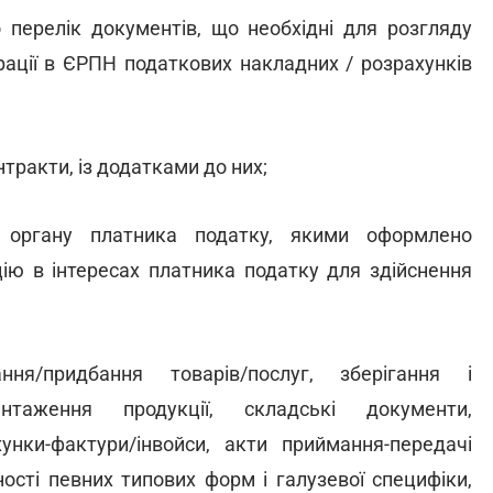
перелік документів, що необхідні для розгляду
рації в ЄРПН податкових накладних / розрахунків
тракти, із додатками до них;
го органу платника податку, якими оформлено
ію в інтересах платника податку для здійснення
я/придбання товарів/послуг, зберігання і
антаження продукції, складські документи,
хунки-фактури/інвойси, акти приймання-передачі
ності певних типових форм і галузевої специфіки,