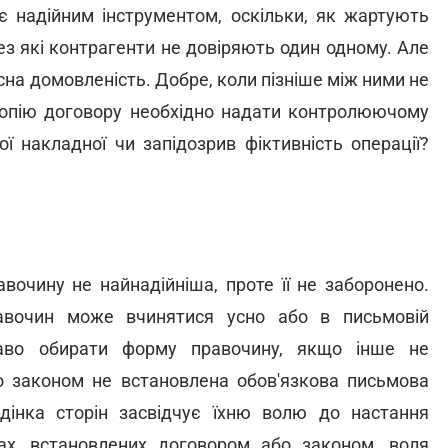
є надійним інструментом, оскільки, як жартують
ез які контрагенти не довіряють один одному. Але
сна домовленість. Добре, коли пізніше між ними не
копію договору необхідно надати контролюючому
ї накладної чи запідозрив фіктивність операції?
вочину не найнадійніша, проте її не заборонено.
вочин може вчинятися усно або в письмовій
раво обирати форму правочину, якщо інше не
о законом не встановлена обов'язкова письмова
інка сторін засвідчує їхню волю до настання
ках, встановлених договором або законом, воля