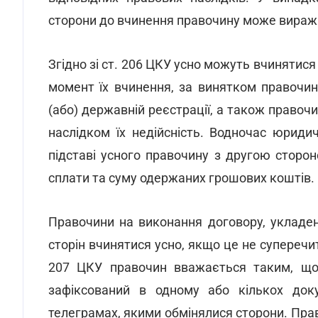
сторони до вчинення правочину може виража
Згідно зі ст. 206 ЦКУ усно можуть вчинятис
момент їх вчинення, за винятком правочин
(або) державній реєстрації, а також право
наслідком їх недійсність. Водночас юриди
підставі усного правочину з другою сторо
сплати та суму одержаних грошових коштів.
Правочини на виконання договору, укладе
сторін вчинятися усно, якщо це не суперечить
207 ЦКУ правочин вважається таким, що 
зафіксований в одному або кількох доку
телеграмах, якими обмінялися сторони. Пра