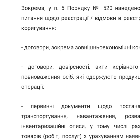
Зокрема, у п. 5 Порядку № 520 наведено 
питання щодо реєстрації / відмови в реєст
коригування:
- договори, зокрема зовнішньоекономічні кон
- договори, довіреності, акти керівно
повноваження осіб, які одержують продукц
операції;
- первинні документи щодо постачанн
транспортування, навантаження, розв
інвентаризаційні описи, у тому числі ра
товарів (робіт, послуг) з урахуванням наяв