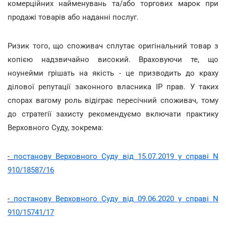
комерційних найменувань та/або торгових марок при
продажі товарів або наданні послуг.
Ризик того, що споживач сплутає оригінальний товар з
копією надзвичайно високий. Враховуючи те, що
ноунейми грішать на якість - це призводить до краху
ділової репутації законного власника IP прав.
У таких
спорах вагому роль відіграє пересічний споживач, тому
до стратегії захисту рекомендуємо включати практику
Верховного Суду, зокрема:
-
постанову Верховного Суду від 15.07.2019 у справі N
910/18587/16
-
постанову Верховного Суду від 09.06.2020 у справі N
910/15741/17