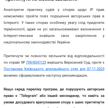
Аналізуючи практику судів у спорах щодо IP прав
неможливо пройти повз порушення авторських прав в
Інтернеті. У таких спорах особливу увагу слід приділяти
термінології, адже не усі загальновживані визначення з
Інтернет-лексики знайшли своє закріплення у
національному законодавстві України.
Притягнути чи повністю звільнити від відповідальності
по справі №
759/8347/23
вирішить Верховний Суд, проте з
Постанови Київського апеляційного суду від 07.11.2023
можемо сформулювати наступну рекомендацію.
Якщо серед переліку програм, де порушують авторське
право є “Telegram” або інший месенджер, то навіть за
умови досудового врегулювання спору є шанс притягнути