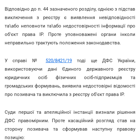
Відповідно до п. 44 зазначеного розділу, однією з підстав
виключення з реєстру є виявлення невідповідності
та\або неповноти та\або недостовірності інформації про
об'єкт права ІР. Проте уповноважені органи інколи
неправильно трактують положення законодавства.
У справі №
520/8421/19
тоді ще ДФС України,
використовуючи дані Єдиного державного реєстру
юридичних осіб фізичних осіб-підприємців та
громадських формувань, виявила недостовірні відомості
про позивача та виключила з реєстру об'єкт права ІР.
Суди першої та апеляційної інстанції визнали рішення
ДФС правомірним. Проте касаційний розгляд став на
сторону позивача та сформував наступну правову
позицію: