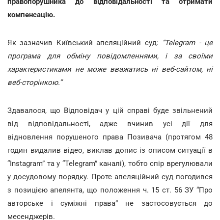
правопорушника до відповідальності та отримати
компенсацію.
Як зазначив Київський апеляційний суд:
“Telegram - це
програма для обміну повідомленнями, і за своїми
характеристиками не може вважатись ні веб-сайтом, ні
веб-сторінкою.”
Здавалося, що Відповідач у цій справі буде звільнений
від відповідальності, адже вчинив усі дії для
відновлення порушеного права Позивача (протягом 48
годин видалив відео, виклав допис із описом ситуації в
“Instagram” та у “Telegram” каналі), тобто спір врегулювали
у досудовому порядку. Проте апеляційний суд погодився
з позицією апелянта, що положення ч. 15 ст. 56 ЗУ “Про
авторське і суміжні права” не застосовується до
месенджерів.