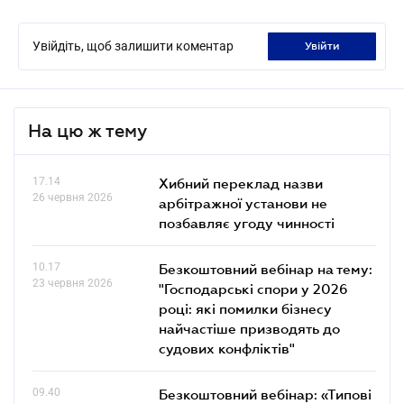
Увійдіть, щоб залишити коментар
увійти
На цю ж тему
17.14
Хибний переклад назви
26 червня 2026
арбітражної установи не
позбавляє угоду чинності
10.17
Безкоштовний вебінар на тему:
23 червня 2026
"Господарські спори у 2026
році: які помилки бізнесу
найчастіше призводять до
судових конфліктів"
09.40
Безкоштовний вебінар: «Типові