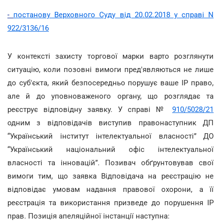
-
постанову Верховного Суду від 20.02.2018 у справі N
922/3136/16
У контексті захисту торгової марки варто розглянути
ситуацію, коли позовні вимоги пред'являються не лише
до суб'єкта, який безпосередньо порушує ваше IP право,
але й до уповноваженого органу, що розглядає та
реєструє відповідну заявку. У справі №
910/5028/21
одним з відповідачів виступив правонаступник ДП
“Український інститут інтелектуальної власності” ДО
“Український національний офіс інтелектуальної
власності та інновацій”. Позивач обґрунтовував свої
вимоги тим, що заявка Відповідача на реєстрацію не
відповідає умовам надання правової охорони, а її
реєстрація та використання призведе до порушення IP
прав. Позиція апеляційної інстанції наступна: