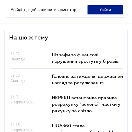
Увійдіть, щоб залишити коментар
увійти
На цю ж тему
12.32
Штрафи за фінансові
Сьогодні
порушення зростуть у 6 разів
09.00
Головне за тиждень: державний
Сьогодні
нагляд та регулювання
16.01
НКРЕКП встановила правила
7 серпня 2026
розрахунку "зеленої" частки у
рахунку за світло
11.15
LIGA360 стала
6 серпня 2026