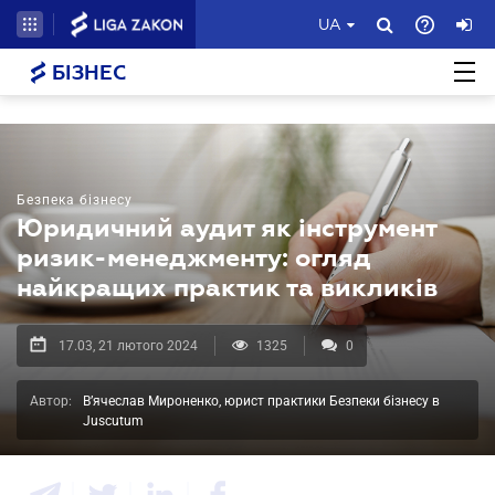
UA
БІЗНЕС
Безпека бізнесу
Юридичний аудит як інструмент
ризик-менеджменту: огляд
найкращих практик та викликів
17.03, 21 лютого 2024
1325
0
Автор:
В’ячеслав Мироненко, юрист практики Безпеки бізнесу в
Juscutum