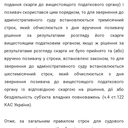
подання скарги до вищестоящого податкового органу) і
позивач скористався цим порядком, то для звернення до
адміністративного суду встановлюється тримісячний
строк, який обчислюється з дня вручення позивачу
рішення за результатами розгляду його скарги
вищестоящим податковим органом; якщо ж рішення за
результатами розгляду скарги не було прийнято та (або)
вручено позивачу у строки, встановлені законом, то для
звернення до адміністративного суду встановлюється
шестимісячний строк, який обчислюється з дня
звернення позивача до вищестоящого податкового
органу із відповідною скаргою на рішення, дії або
бездіяльність суб'єкта владних повноважень (ч.4 ст.122
КАС України).
Отже, за загальним правилом строк для судового