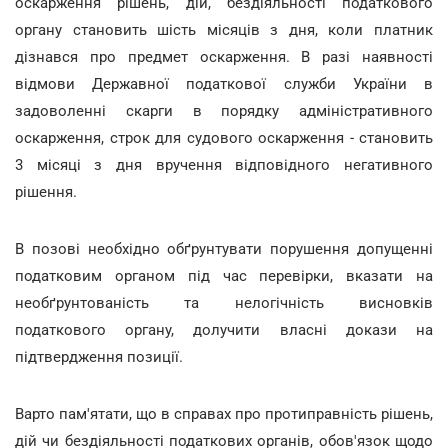
оскарження рішень, дій, бездіяльності податкового
органу становить шість місяців з дня, коли платник
дізнався про предмет оскарження. В разі наявності
відмови Державної податкової служби України в
задоволенні скарги в порядку адміністративного
оскарження, строк для судового оскарження - становить
3 місяці з дня вручення відповідного негативного
рішення.
В позові необхідно обґрунтувати порушення допущенні
податковим органом під час перевірки, вказати на
необґрунтованість та нелогічність висновків
податкового органу, долучити власні докази на
підтвердження позиції.
Варто пам'ятати, що в справах про протиправність рішень,
дій чи бездіяльності податкових органів, обов'язок щодо