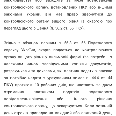
законодавству або виходить за межі повноважень
контролюючого органу, встановлених ПКУ або іншими
законами України, він має право звернутися до
контролюючого органу вищого рівня із скаргою про
перегляд цього рішення (п. 56.2 ст. 56 ПКУ).
Згідно з абзацом першим п. 56.3 ст. 56 Податкового
кодексу України, скарга подається до контролюючого
органу вищого рівня у письмовій формі (за потреби - з
належним чином засвідченими копіями документів,
розрахунками та доказами, які платник податків вважає
за потрібне надати з урахуванням вимог п. 44.6 ст. 44
ПКУ) протягом 10 робочих днів, що настають за днем
отримання платником податків податкового
повідомлення-рішення або іншого рішення
контролюючого органу, що оскаржується. Коли останній
день строків припадає на вихідний або святковий день,