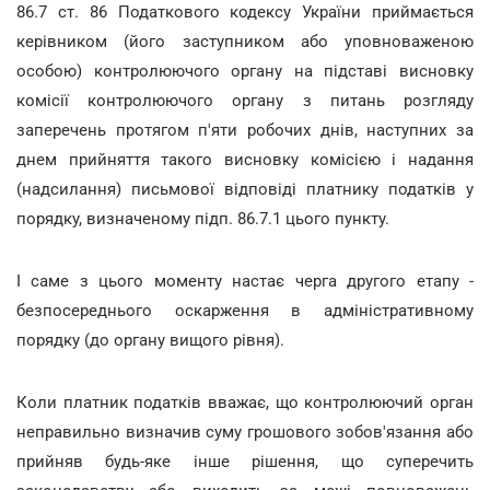
86.7 ст. 86 Податкового кодексу України приймається
керівником (його заступником або уповноваженою
особою) контролюючого органу на підставі висновку
комісії контролюючого органу з питань розгляду
заперечень протягом п'яти робочих днів, наступних за
днем прийняття такого висновку комісією і надання
(надсилання) письмової відповіді платнику податків у
порядку, визначеному підп. 86.7.1 цього пункту.
І саме з цього моменту настає черга другого етапу -
безпосереднього оскарження в адміністративному
порядку (до органу вищого рівня).
Коли платник податків вважає, що контролюючий орган
неправильно визначив суму грошового зобов'язання або
прийняв будь-яке інше рішення, що суперечить