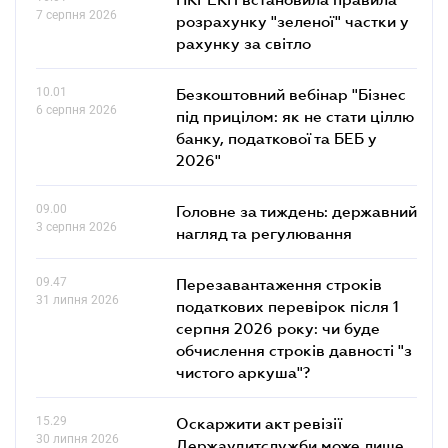
7 серпня 2026
розрахунку "зеленої" частки у
рахунку за світло
10.01
Безкоштовний вебінар "Бізнес
6 серпня 2026
під прицілом: як не стати ціллю
банку, податкової та БЕБ у
2026"
09.00
Головне за тиждень: державний
3 серпня 2026
нагляд та регулювання
09.47
Перезавантаження строків
31 липня 2026
податкових перевірок після 1
серпня 2026 року: чи буде
обчислення строків давності "з
чистого аркуша"?
15.29
Оскаржити акт ревізії
30 липня 2026
Держаудитслужби може лише