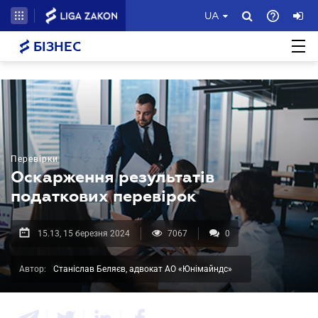
UA
БІЗНЕС
Перевірки
Оскарження результатів
податкових перевірок
15.13, 15 березня 2024
7067
0
Автор:
Станіслав Беляєв, адвокат АО «Юнімайндс»