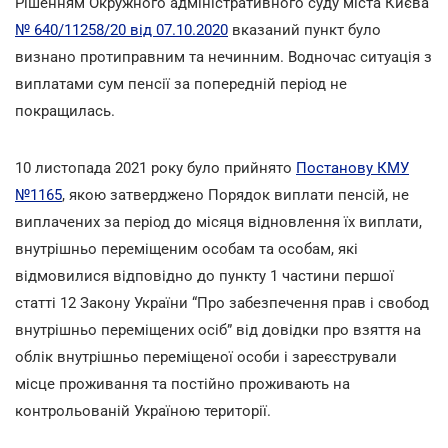
Рішенням Окружного адміністративного суду міста Києва
№ 640/11258/20 від 07.10.2020
вказаний пункт було
визнано протиправним та нечинним. Водночас ситуація з
виплатами сум пенсії за попередній період не
покращилась.
10 листопада 2021 року було прийнято
Постанову КМУ
№1165
, якою затверджено Порядок виплати пенсій, не
виплачених за період до місяця відновлення їх виплати,
внутрішньо переміщеним особам та особам, які
відмовилися відповідно до пункту 1 частини першої
статті 12 Закону України “Про забезпечення прав і свобод
внутрішньо переміщених осіб” від довідки про взяття на
облік внутрішньо переміщеної особи і зареєстрували
місце проживання та постійно проживають на
контрольованій Україною території.