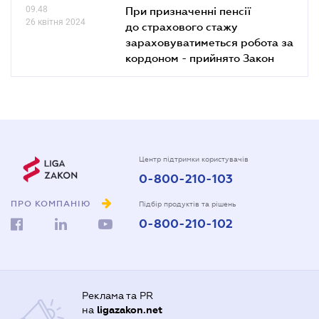
09.48
При призначенні пенсії
26 квітня 2024
до страхового стажу
зараховуватиметься робота за
кордоном - прийнято Закон
Центр підтримки користувачів
0-800-210-103
ПРО КОМПАНІЮ
Підбір продуктів та рішень
0-800-210-102
Реклама та PR
на
ligazakon.net