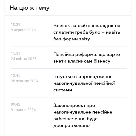
На цю ж тему
10.29
Внесок за осіб з інвалідністю
9 червня 2026
сплатити треба було – навіть
без форми звіту
15.31
Пенсійна реформа: що варто
24 квітня 2025
знати власникам бізнесу
12.45
Готується запровадження
28 жовтня 2024
накопичувальної пенсійної
системи
09.42
Законопроект про
9 травня 2024
накопичувальне пенсійне
забезпечення буде
доопрацьовано