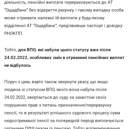
діяльність, пенсійні виплати перераховуються до АТ
“Ощадбанк” без відкриття рахунку, і такому випадку особа
може отримати належні їй виплати у будь-якому
відділенні АТ “Ощадбанк”, пред'явивши паспорт і довідку
РНОКПП.
Тобто,
для ВПО, які набули цього статусу вже після
24.02.2022, особливих змін в отриманні пенсійних виплат
не відбулось
.
Поруч з цим, варто також звернути увагу, що якщо
людина зі статусом ВПО, якого вона набула після
24.02.2022, звертається до суду за захистом своїх
порушених прав з питань призначення/перерахунку
пенсії, то в результаті успішного судового процесу сума
недоотриманої пенсії за попередній період виплачується
органами ПФУ разом із пенсією. Тобто відтермінування