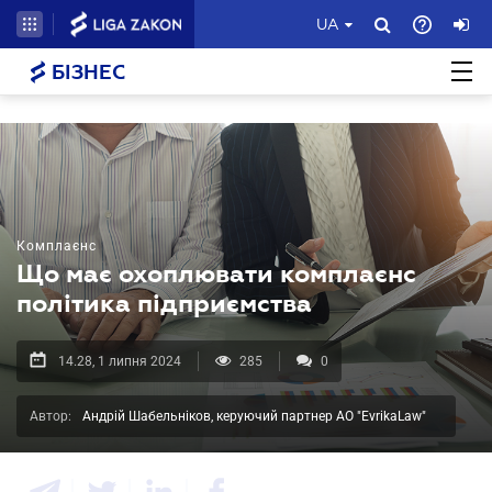
UA
БІЗНЕС
Комплаєнс
Що має охоплювати комплаєнс
політика підприємства
14.28, 1 липня 2024
285
0
Автор:
Андрій Шабельніков, керуючий партнер АО "EvrikaLaw"