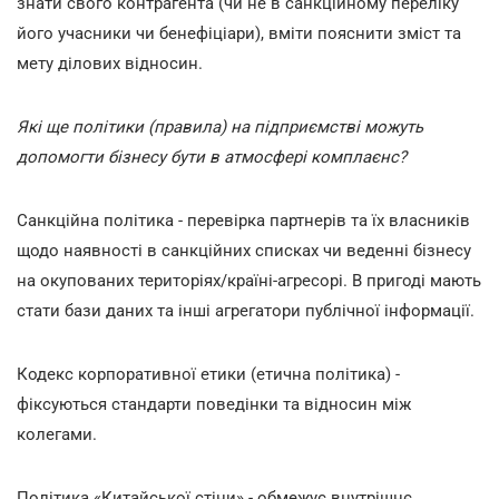
знати свого контрагента (чи не в санкційному переліку
його учасники чи бенефіціари), вміти пояснити зміст та
мету ділових відносин.
Які ще політики (правила) на підприємстві можуть
допомогти бізнесу бути в атмосфері комплаєнс?
Санкційна політика - перевірка партнерів та їх власників
щодо наявності в санкційних списках чи веденні бізнесу
на окупованих територіях/країні-агресорі. В пригоді мають
стати бази даних та інші агрегатори публічної інформації.
Кодекс корпоративної етики (етична політика) -
фіксуються стандарти поведінки та відносин між
колегами.
Політика «Китайської стіни» - обмежує внутрішнє