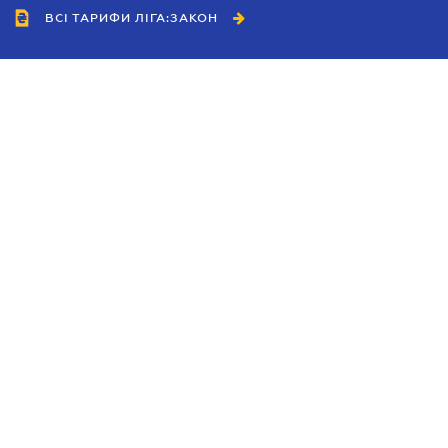
ВСІ ТАРИФИ ЛІГА:ЗАКОН
Співробітництво
Агенти
Дилери
Політика конфіденційності
Умови використання сайту
Реклама
Блог
Новини компанії
Керівництва
Каталоги компаній
Теми в центрі уваги
Підтримка та контакти