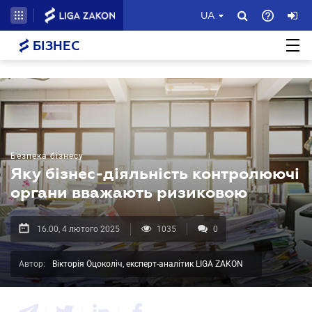
UA
БІЗНЕС
Безпека бізнесу
Яку бізнес-діяльність контролюючі
органи вважають ризиковою
16.00, 4 лютого 2025
1035
0
Автор:
Вікторія Оцоколіч, експерт-аналітик LIGA ZAKON