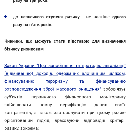
разу на три роки
;
до
незначного ступеня ризику
- не частіше
одного
разу на п'ять років
.
Чинники, що можуть стати підставою для визначення
бізнесу ризиковим
Закон України “Про запобігання та протидію легалізації
(відмиванню) доходів, одержаних злочинним шляхом,
фінансуванню тероризму та фінансуванню
розповсюдження зброї масового знищення”
зобов'язує
суб'єктів первинного фінансового моніторингу
здійснювати повну верифікацію даних своїх
контрагентів, а також застосовувати при цьому ризик-
орієнтований підхід, враховуючи відповідні критерії
ризику, зокрема: