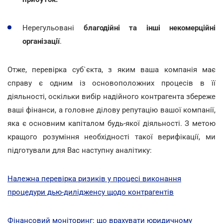
Нерегульовані
благодійні та інші некомерційні
організації
.
Отже, перевірка суб`єкта, з яким ваша компанія має
справу є одним із основоположних процесів в її
діяльності, оскільки вибір надійного контрагента збереже
ваші фінанси, а головне ділову репутацію вашої компанії,
яка є основним капіталом будь-якої діяльності. З метою
кращого розуміння необхідності такої верифікації, ми
підготували для Вас наступну аналітику:
Належна перевірка ризиків у процесі виконання
процедури дью-дилідженсу щодо контрагентів
Фінансовий моніторинг: що врахувати юридичному