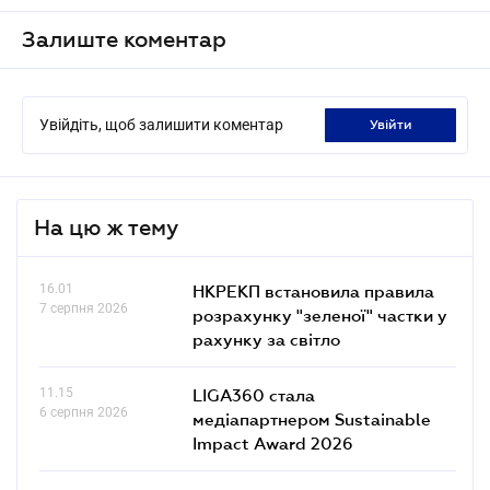
Залиште коментар
Увійдіть, щоб залишити коментар
увійти
На цю ж тему
16.01
НКРЕКП встановила правила
7 серпня 2026
розрахунку "зеленої" частки у
рахунку за світло
11.15
LIGA360 стала
6 серпня 2026
медіапартнером Sustainable
Impact Award 2026