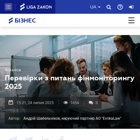
UA
БІЗНЕС
Фінанси
Перевірки з питань фінмоніторингу
2025
15.21, 24 липня 2025
1654
0
Автор:
Андрій Шабельніков, керуючий партнер АО "EvrikaLaw"