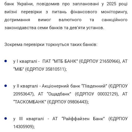
банк України, повідомив про заплановані у 2025 році
виїзні перевірки з питань фінансового моніторингу,
дотримання вимог валютного та санкційного
законодавства семи банків та дев'яти установ.
Зокрема перевірки торкнуться таких банків:
у I кварталі - ПАТ “МТБ БАНК” (ЄДРПОУ 21650966), АТ
“МІБ” (ЄДРПОУ 35810511);
у II кварталі - Акціонерний банк “Південний” (ЄДРПОУ
20953647), АТ “Ощадбанк” (ЄДРПОУ 00032129), АТ
“ТАСКОМБАНК” (ЄДРПОУ 09806443);
у III кварталі - АТ “Райффайзен Банк” (ЄДРПОУ
14305909);