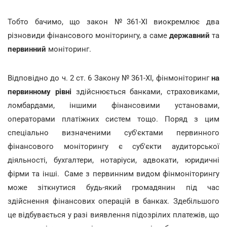
Тобто бачимо, що закон №361-ХІ виокремлює два
різновиди фінансового моніторингу, а саме
державний
та
первинний
моніторинг.
Відповідно до ч. 2 ст. 6 Закону № 361-ХІ, фінмоніторинг
на
первинному рівні
здійснюється банками, страховиками,
ломбардами, іншими фінансовими установами,
операторами платіжних систем тощо. Поряд з цим
спеціально визначеними суб'єктами первинного
фінансового моніторингу є суб'єкти аудиторської
діяльності, бухгалтери, нотаріуси, адвокати, юридичні
фірми та інші. Саме з первинним видом фінмоніторингу
може зіткнутися будь-який громадянин під час
здійснення фінансових операцій в банках. Здебільшого
це відбувається у разі виявлення підозрілих платежів, що