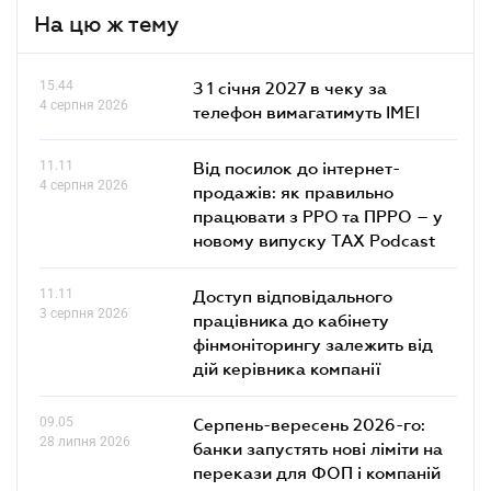
На цю ж тему
15.44
З 1 січня 2027 в чеку за
4 серпня 2026
телефон вимагатимуть IMEI
11.11
Від посилок до інтернет-
4 серпня 2026
продажів: як правильно
працювати з РРО та ПРРО – у
новому випуску TAX Podcast
11.11
Доступ відповідального
3 серпня 2026
працівника до кабінету
фінмоніторингу залежить від
дій керівника компанії
09.05
Серпень-вересень 2026-го:
28 липня 2026
банки запустять нові ліміти на
перекази для ФОП і компаній