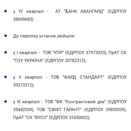
у IV кварталі - АТ “БАНК АВАНГАРД” (ЄДРПОУ
38690683).
До переліку установ увійшли:
у I кварталі - ТОВ “УПР” (ЄДРПОУ 37973023), ПрАТ СК
“ПЗУ УКРАЇНА” (ЄДРПОУ 20782312);
у II кварталі - ТОВ “ФАРД СТАНДАРТ” (ЄДРПОУ
39373312);
у III кварталі - ТОВ “ФК “Контрактовий дім” (ЄДРПОУ
35442539), ТОВ “СВІФТ ГАРАНТ” (ЄДРПОУ 39859339),
ПрАТ “СК “ВУСО” (ЄДРПОУ 31650052);