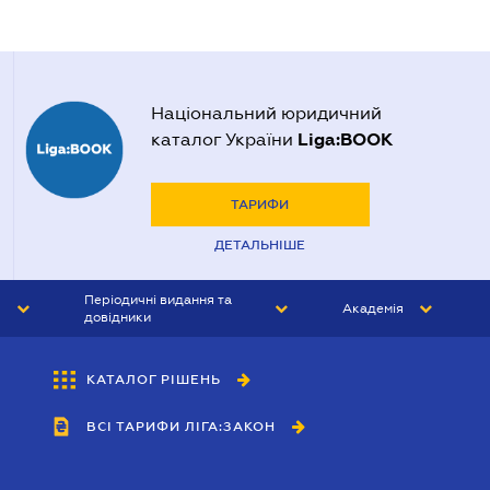
Національний юридичний
Liga:BOOK
каталог України
ТАРИФИ
ДЕТАЛЬНІШЕ
Періодичні видання та
Академія
довідники
ЮРИСТ&ЗАКОН
АКАДЕМІЯ ЛІГА:ЗАКОН
КАТАЛОГ РІШЕНЬ
БУХГАЛТЕР&ЗАКОН
ВСІ ТАРИФИ ЛІГА:ЗАКОН
ВІСНИК МСФЗ
ІНТЕРБУХ