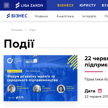
БІЗНЕСУ
ЮРИСТУ
БУ
БІЗНЕС
Новини
Аналітика
Інтерв'ю
П
Головна
/
Події
Події
22 черв
підпри
Практики бі
Дата
22 червня 20