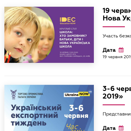
19 черв
Нова Ук
Участь безк
Дата
19 червня 201
3-6 чер
2019»
Представник
Дата