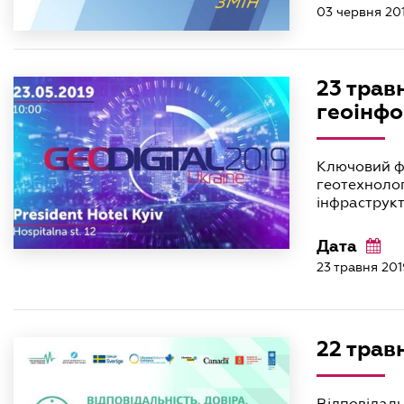
03 червня 20
23 трав
геоінфо
Ключовий фо
геотехнолог
інфраструк
Дата
23 травня 201
22 трав
Відповідаль