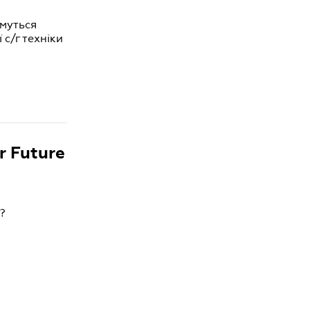
имуться
 с/г техніки
r Future
?