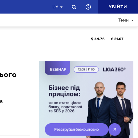
УВІЙТИ
UA
Теми
$
44.76
€
51.67
нього
ів