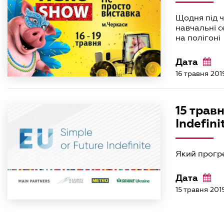
Щодня під ч
навчальні с
на полігоні
Дата
16 травня 201
15 трав
Indefini
Який прогре
Дата
15 травня 201