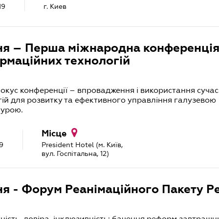
19
г. Киев
ня – Перша міжнародна конференція
рмаційних технологій
кус конференції – впровадження і використання суча
ій для розвитку та ефективного управління галузевою
турою.
Місце
9
President Hotel (м. Київ,
вул. Госпітальна, 12)
ня - Форум Реанімаційного Пакету 
ність, довіра, інклюзивність: бачення реформ завтрашн