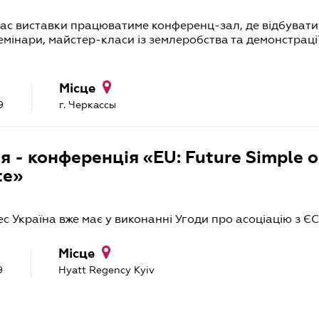
ас виставки працюватиме конференц-зал, де відбуват
емінари, майстер-класи із землеробства та демонстрації
Місце
9
г. Черкассы
ня - конференція «EU: Future Simple o
te»
с Україна вже має у виконанні Угоди про асоціацію з ЄС
Місце
9
Hyatt Regency Kyiv