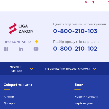
<
1
...
Центр підтримки користувачів
0-800-210-103
Підбір продуктів та рішень
ПРО КОМПАНІЮ
0-800-210-102
Новинні
Інформаційно-правові системи
портали
ЮРЛІГА
Право України
Співробітництво
Блог
БІЗНЕС
ГРАНД
БУХГАЛТЕР.ua
ПРАЙМ
Агенти
Новини компанії
Дилери
Керівництва
БУХГАЛТЕР ПРОФ