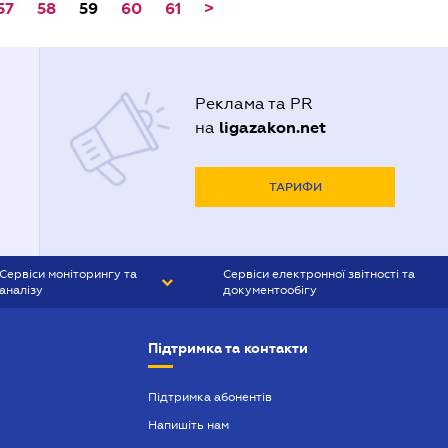
57
58
59
60
61
>
Реклама та PR
ligazakon.net
на
ТАРИФИ
Сервіси моніторингу та
Сервіси електронної звітності та
аналізу
документообігу
CONTR AGENT
Liga:REPORT
Підтримка та контакти
SMS-МАЯК
VERDICTUM
Підтримка абонентів
Напишіть нам
SEMANTRUM