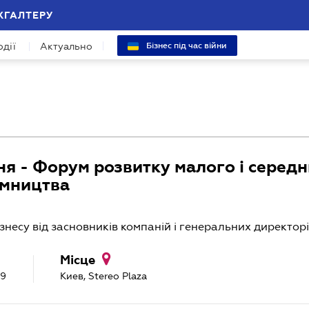
ХГАЛТЕРУ
одії
Актуально
Бізнес під час війни
ня - Форум розвитку малого і серед
ємництва
знесу від засновників компаній і генеральних директор
Місце
19
Киев, Stereo Plaza