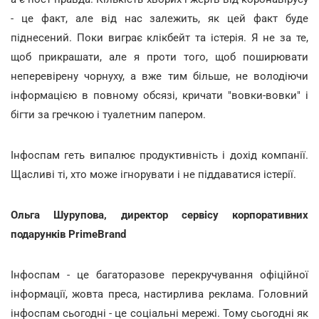
- це факт, але від нас залежить, як цей факт буде
піднесений. Поки виграє клікбейт та істерія. Я не за те,
щоб прикрашати, але я проти того, щоб поширювати
неперевірену чорнуху, а вже тим більше, не володіючи
інформацією в повному обсязі, кричати "вовки-вовки" і
бігти за гречкою і туалетним папером.
Інфоспам геть випалює продуктивність і дохід компанії.
Щасливі ті, хто може ігнорувати і не піддаватися істерії.
Ольга Шурупова, директор сервісу корпоративних
подарунків PrimeBrand
Інфоспам - це багаторазове перекручування офіційної
інформації, жовта преса, настирлива реклама. Головний
інфоспам сьогодні - це соціальні мережі. Тому сьогодні як