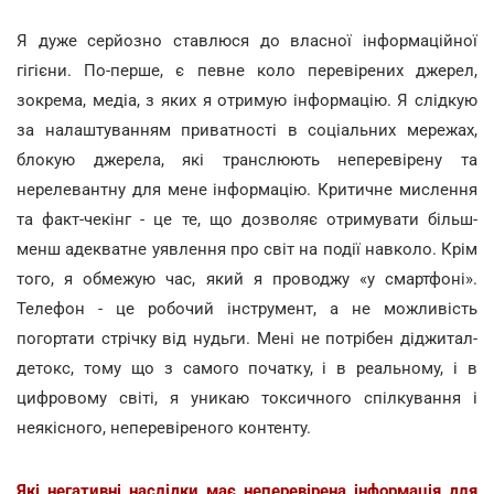
Я дуже серйозно ставлюся до власної інформаційної
гігієни. По-перше, є певне коло перевірених джерел,
зокрема, медіа, з яких я отримую інформацію. Я слідкую
за налаштуванням приватності в соціальних мережах,
блокую джерела, які транслюють неперевірену та
нерелевантну для мене інформацію. Критичне мислення
та факт-чекінг - це те, що дозволяє отримувати більш-
менш адекватне уявлення про світ на події навколо. Крім
того, я обмежую час, який я проводжу «у смартфоні».
Телефон - це робочий інструмент, а не можливість
погортати стрічку від нудьги. Мені не потрібен діджитал-
детокс, тому що з самого початку, і в реальному, і в
цифровому світі, я уникаю токсичного спілкування і
неякісного, неперевіреного контенту.
Які негативні наслідки має неперевірена інформація для