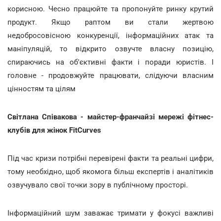
корисною. Чесно працюйте та пропонуйте ринку крутий
продукт. Якщо раптом ви стали жертвою
недобросовісною конкуренції, інформаційних атак та
маніпуляцій, то відкрито озвучте власну позицію,
спираючись на об'єктивні факти і поради юристів. І
головне - продовжуйте працювати, слідуючи власним
цінностям та цілям
Світлана Співакова - майстер-франчайзі мережі фітнес-
клубів для жінок FitCurves
Під час кризи потрібні перевірені факти та реальні цифри,
тому необхідно, щоб якомога більш експертів і аналітиків
озвучувало свої точки зору в публічному просторі.
Інформаційний шум заважає тримати у фокусі важливі