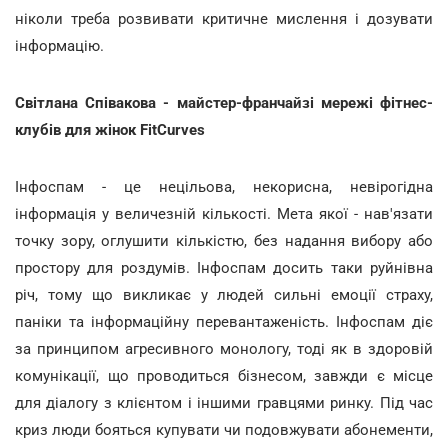
ніколи треба розвивати критичне мислення і дозувати
інформацію.
Світлана Співакова - майстер-франчайзі мережі фітнес-
клубів для жінок FitCurves
Інфоспам - це нецільова, некорисна, невірогідна
інформація у величезній кількості. Мета якої - нав'язати
точку зору, оглушити кількістю, без надання вибору або
простору для роздумів.
Інфоспам досить таки руйнівна
річ, тому що викликає у людей сильні емоції страху,
паніки та інформаційну перевантаженість. Інфоспам діє
за принципом агресивного монологу, тоді як в здоровій
комунікації, що проводиться бізнесом, завжди є місце
для діалогу з клієнтом і іншими гравцями ринку. Під час
криз люди бояться купувати чи подовжувати абонементи,