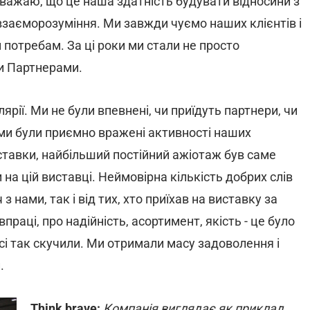
вважаю, що це наша здатність будувати відносини з
 взаєморозуміння. Ми завжди чуємо наших клієнтів і
м потребам. За ці роки ми стали не просто
и Партнерами.
рії. Ми не були впевнені, чи приїдуть партнери, чи
 ми були приємно вражені активності наших
виставки, найбільший постійний ажіотаж був саме
на цій виставці. Неймовірна кількість добрих слів
з нами, так і від тих, хто приїхав на виставку за
праці, про надійність, асортимент, якість - це було
сі так скучили. Ми отримали масу задоволення і
и.
Think brave:
Компанія виглядає як приклад