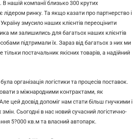
м. В нашій компанії близько 300 крутих
є лідером ринку. Та якщо казати про партнерство і
 Україну змусило наших клієнтів переоцінити
ника ми залишились для багатьох наших клієнтів
обами підтримали їх. Зараз від багатьох з них ми
е тільки постачальник якісних товарів, а надійний
ула організація логістики та процесів поставок.
цювати з міжнародними контрактами, як
ле цей досвід допоміг нам стати більш гнучкими і
змін. Сьогодні в нас новий сучасний логістично-
ання 5?000 кв.м та власний автопарк.