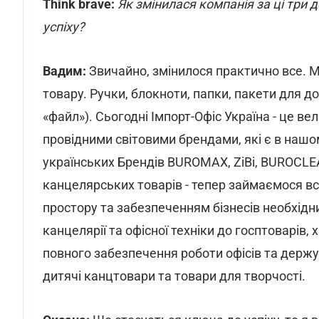
Think brave:
Як змінилася компанія за ці три 
успіху?
Вадим:
Звичайно, змінилося практично все. М
товару. Ручки, блокноти, папки, пакети для д
«файл»). Сьогодні Імпорт-Офіс Україна - це в
провідними світовими брендами, які є в нашом
українських Брендів BUROMAX, ZiBi, BUROCL
канцелярських товарів - тепер займаємося в
простору та забезпеченням бізнесів необхідн
канцелярії та офісної техніки до госптоварів, х
повного забезпечення роботи офісів та держус
дитячі канцтовари та товари для творчості.