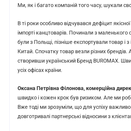
Ми, як і багато компаній того часу, шукали с
В ті роки особливо відчувався дефіцит якісної
імпорті канцтоварів. Починали з маленького о
були з Польщі, пізніше експортували товар і з
Китай. Спочатку товар везли різних брендів. 
створивши український Бренд BUROMAX. Шви
усіх офісах країни.
Оксана Петрівна Філонова, комерційна дирек
швидко і кожен крок був ризиком. Але ми роби
Вже тоді ми зрозуміли, що для успіху важливо
довготривалі партнерські відносини з клієн