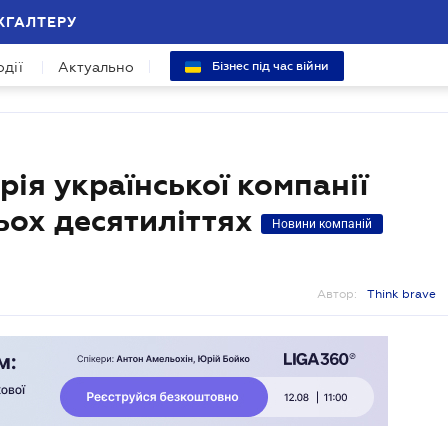
ХГАЛТЕРУ
одії
Актуально
Бізнес під час війни
орія української компанії
рьох десятиліттях
Новини компаній
Автор:
Think brave