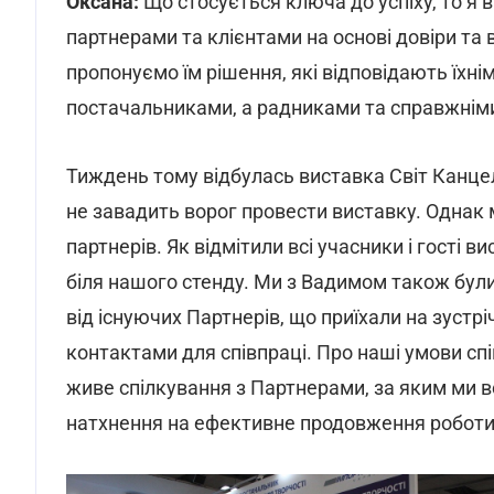
Оксана:
Що стосується ключа до успіху, то я 
партнерами та клієнтами на основі довіри та
пропонуємо їм рішення, які відповідають їхні
постачальниками, а радниками та справжнім
Тиждень тому відбулась виставка Світ Канцеля
не завадить ворог провести виставку. Однак
партнерів. Як відмітили всі учасники і гості 
біля нашого стенду. Ми з Вадимом також були 
від існуючих Партнерів, що приїхали на зустріч 
контактами для співпраці. Про наші умови спів
живе спілкування з Партнерами, за яким ми в
натхнення на ефективне продовження робот