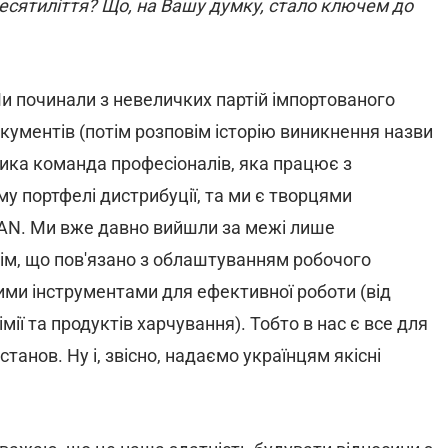
десятиліття? Що, на Вашу думку, стало ключем до
и починали з невеличких партій імпортованого
окументів (потім розповім історію виникнення назви
елика команда професіоналів, яка працює з
у портфелі дистрибуції, та ми є творцями
EAN. Ми вже давно вийшли за межі лише
сім, що пов'язано з облаштуванням робочого
ими інструментами для ефективної роботи (від
імії та продуктів харчування). Тобто в нас є все для
танов. Ну і, звісно, надаємо українцям якісні