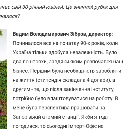
начає свій 30-річний ювілей. Це значний рубіж для
чиналося?
Вадим Володимирович Зібров, директор:
Починалося все на початку 90-х років, коли
Україна тільки здобула незалежність. Було
два поштовхи, завдяки яким розпочався наш
бізнес. Першим була необхідність заробляти
на життя (стипендія складала 4 долари), а
другим - те, що після закінчення інституту,
потрібно було влаштовуватися на роботу. В
мене була перспектива працювати на
Запорізькій атомній станції. Якби я тоді
погодився, то сьогодні Імпорт-Офіс не