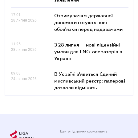
17.01
Отримувачам державної
28 липня 2026
допомоги готують нові
обов'язки перед надавачами
11.25
З 28 липня — нові ліцензійні
28 липня 2026
умови для LNG-операторів в
Україні
09.08
В Україні з'явиться Єдиний
24 липня 2026
мисливський реєстр: паперові
дозволи відмінять
Центр підтримки користувачів