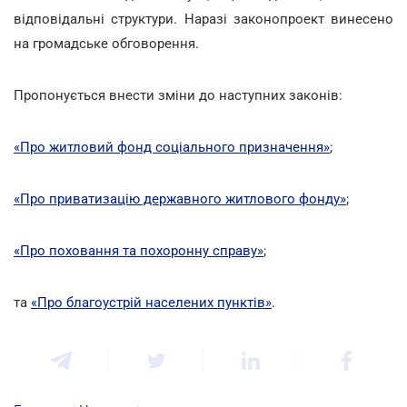
відповідальні структури. Наразі законопроект винесено
на громадське обговорення.
Пропонується внести зміни до наступних законів:
«Про житловий фонд соціального призначення»
;
«Про приватизацію державного житлового фонду»
;
«Про поховання та похоронну справу»
;
та
«Про благоустрій населених пунктів»
.