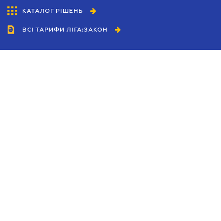
КАТАЛОГ РІШЕНЬ
ВСІ ТАРИФИ ЛІГА:ЗАКОН
Співробітництво
Агенти
Дилери
Політика конфіденційності
Умови використання сайту
Реклама
Блог
Новини компанії
Керівництва
Каталоги компаній
Теми в центрі уваги