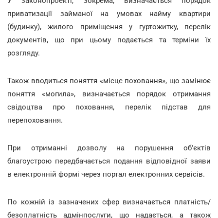
У законопроекті, зокрема, визначається порядок
приватизації займаної на умовах найму квартири
(будинку), жилого приміщення у гуртожитку, перелік
документів, що при цьому подається та терміни їх
розгляду.
Також вводиться поняття «місце поховання», що замінює
поняття «могила», визначається порядок отримання
свідоцтва про поховання, перелік підстав для
перепоховання.
При отриманні дозволу на порушення об'єктів
благоустрою передбачається подання відповідної заяви
в електронній формі через портал електронних сервісів.
По кожній із зазначених сфер визначається платність/
безоплатність адмінпослуги, що надається, а також