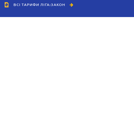
ВСІ ТАРИФИ ЛІГА:ЗАКОН
Співробітництво
Агенти
Дилери
Політика конфіденційності
Умови використання сайту
Реклама
Блог
Новини компанії
Керівництва
Каталоги компаній
Теми в центрі уваги
Підтримка та контакти