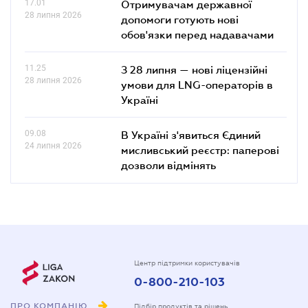
17.01
Отримувачам державної
28 липня 2026
допомоги готують нові
обов'язки перед надавачами
11.25
З 28 липня — нові ліцензійні
28 липня 2026
умови для LNG-операторів в
Україні
09.08
В Україні з'явиться Єдиний
24 липня 2026
мисливський реєстр: паперові
дозволи відмінять
Центр підтримки користувачів
0-800-210-103
ПРО КОМПАНІЮ
Підбір продуктів та рішень