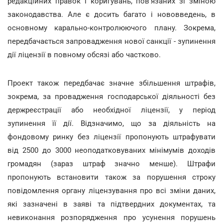
редакційних правок і коригувань, пов'язаних зі зміною
законодавства. Але є досить багато і нововведень, в
основному карально-контролюючого плану. Зокрема,
передбачається запровадження нової санкції - зупинення
дії ліцензії в повному обсязі або частково.
Проект також передбачає значне збільшення штрафів,
зокрема, за провадження господарської діяльності без
держреєстрації або необхідної ліцензії, у період
зупинення її дії. Відзначимо, що за діяльність на
фондовому ринку без ліцензії пропонують штрафувати
від 2500 до 3000 неоподатковуваних мінімумів доходів
громадян (зараз штраф значно менше). Штрафи
пропонують встановити також за порушення строку
повідомлення органу ліцензування про всі зміни даних,
які зазначені в заяві та підтвердних документах, та
невиконання розпорядження про усунення порушень