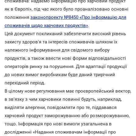
споживача: надаємо інформацію про харчовий продукт
як в Європі», під час якого було проаналізовано основні
положення
законопроекту №8450 «Про інформацію для
споживачів щодо харчових продуктів»
.
Цей документ покликаний забезпечити високий рівень
захисту здоров'я та інтересів споживачів шляхом їх
належного інформування для свідомого вибору
продуктів, а також ввести нові форми відповідальності
операторів ринку за порушення. Для адаптації продукції
до нових вимог виробникам буде даний трирічний
перехідний період.
В цілому нове регулювання має проєвропейський вектор,
в зв'язку з чим харчовики повинні будуть, наприклад,
виділяти алергени, повідомляти про те, піддавався
харчовий продукт заморожуванню або розморожуванню,
тощо. Інформація про нові вимоги узагальнена в
дослідженні «Надання споживачам інформації про