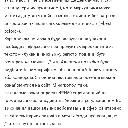
властивості і не є небезпечним ще деякий час після
спливу терміну придатності, його маркування може
містити дату, до якої його можна вживати без загрози
для здоров'я - після слів «краще вжити до ...» ( «best
before»).
Харчовикам не можна буде вказувати на упаковці
необхідну інформацію про продукт «мікроскопічним»
текстом - букви в нижньому регістрі повинні бути
розміром не менше 1,2 мм. Алергени потрібно буде
виділяти іншим шрифтом, ніж основний, іншим стилем
або кольором. З повним текстом дослідження можна
ознайомитися на сайті Мінагрополітики.
Нагадаємо, законопроект №8450 спрямований на
гармонізацію законодавства України з регулюванням ЄС і
виконання національних зобов'язань в сфері санітарних
та фітосанітарних заходів в межах Угоди про асоціацію.
Дія закону поширюється на: