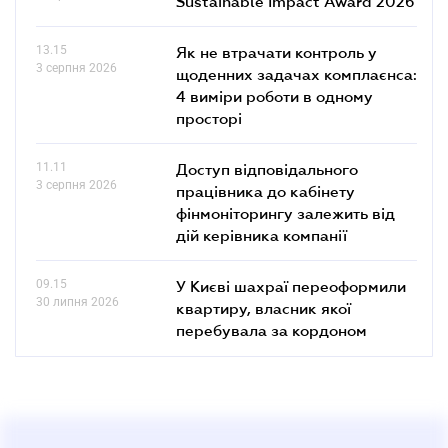
Sustainable Impact Award 2026
13.15
Як не втрачати контроль у
3 серпня 2026
щоденних задачах комплаєнса:
4 виміри роботи в одному
просторі
11.11
Доступ відповідального
3 серпня 2026
працівника до кабінету
фінмоніторингу залежить від
дій керівника компанії
09.15
У Києві шахраї переоформили
30 липня 2026
квартиру, власник якої
перебувала за кордоном