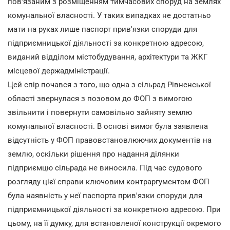
пов'язаним з розміщенням тимчасових споруд на землях
комунальної власності. У таких випадках не достатньо
мати на руках лише паспорт прив'язки споруди для
підприємницької діяльності за конкретною адресою,
виданий відділом містобудування, архітектури та ЖКГ
місцевої держадміністрації.
Цей спір почався з того, що одна з сільрад Рівненської
області звернулася з позовом до ФОП з вимогою
звільнити і повернути самовільно зайняту землю
комунальної власності. В основі вимог була заявлена
відсутність у ФОП правовстановлюючих документів на
землю, оскільки рішення про надання ділянки
підприємцю сільрада не виносила. Під час судового
розгляду цієї справи ключовим контраргументом ФОП
була наявність у неї паспорта прив'язки споруди для
підприємницької діяльності за конкретною адресою. При
цьому, на її думку, для встановленої конструкції окремого