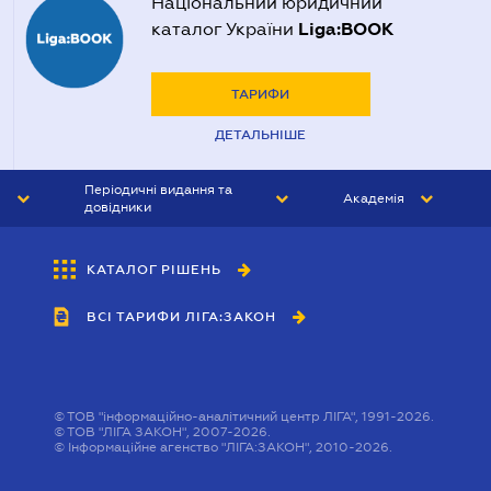
Національний юридичний
Liga:BOOK
каталог України
ТАРИФИ
ДЕТАЛЬНІШЕ
Періодичні видання та
Академія
довідники
ЮРИСТ&ЗАКОН
АКАДЕМІЯ ЛІГА:ЗАКОН
КАТАЛОГ РІШЕНЬ
БУХГАЛТЕР&ЗАКОН
ВСІ ТАРИФИ ЛІГА:ЗАКОН
ВІСНИК МСФЗ
ІНТЕРБУХ
ОСОБИСТИЙ ЕКСПЕРТ
©
ТОВ "інформаційно-аналітичний центр ЛІГА", 1991-2026.
©
ТОВ "ЛІГА ЗАКОН", 2007-2026.
©
Інформаційне агенство "ЛІГА:ЗАКОН", 2010-2026.