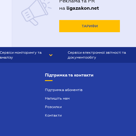
Реклама та PR
ligazakon.net
на
ТАРИФИ
Сервіси моніторингу та
Сервіси електронної звітності та
аналізу
документообігу
CONTR AGENT
Liga:REPORT
Підтримка та контакти
SMS-МАЯК
VERDICTUM
Підтримка абонентів
Напишіть нам
SEMANTRUM
Розсилки
SMS-МАЯК ІПОТЕКА
Контакти