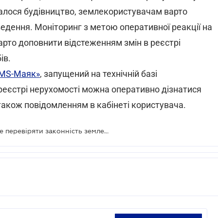
чалося будівництво, землекористувачам варто
дення. Моніторинг з метою оперативної реакції на
варто доповнити відстеженням змін в реєстрі
ів.
SMS-Маяк»
, запущений на технічній базі
реєстрі нерухомості можна оперативно дізнатися
акож повідомленням в кабінеті користувача.
Прокуратура нагадує: не забувайте перевіряти законність землевідведення