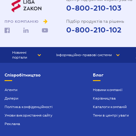
0-800-210-103
Підбір продуктів та рішень
ПРО КОМПАНІЮ
0-800-210-102
Новинні
Інформаційно-правові системи
портали
ЮРЛІГА
Право України
Співробітництво
Блог
БІЗНЕС
ГРАНД
БУХГАЛТЕР.ua
ПРАЙМ
Агенти
Новини компанії
Дилери
Керівництва
БУХГАЛТЕР ПРОФ
Політика конфіденційності
Каталоги компаній
ЮРИСТ ПРОФ
Умови використання сайту
Теми в центрі уваги
ЮРИСТ
Реклама
ПІДПРИЄМЕЦЬ