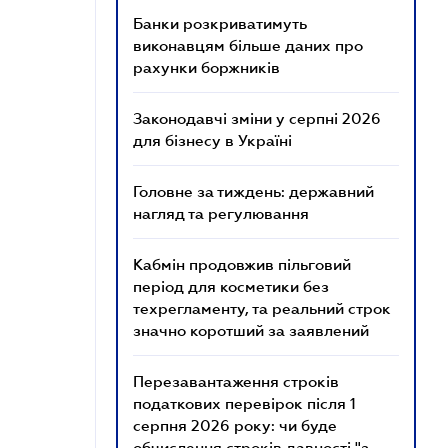
Банки розкриватимуть
виконавцям більше даних про
рахунки боржників
Законодавчі зміни у серпні 2026
для бізнесу в Україні
Головне за тиждень: державний
нагляд та регулювання
Кабмін продовжив пільговий
період для косметики без
техрегламенту, та реальний строк
значно коротший за заявлений
Перезавантаження строків
податкових перевірок після 1
серпня 2026 року: чи буде
обчислення строків давності "з