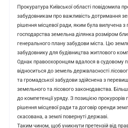
Прокуратура Київської області повідомила про
забудовникам про важливість дотримання зе
рішення місцевої ради, яким була вилучена з
господарства земельна ділянка розміром близ
генерального плану забудови міста. Цю зем
забудовнику для будівництва житлового ком
Однак правоохоронцям вдалося в судовому по
відноситься до земель держвласності лісового
та громадської забудови здійснена з перев
земельного та лісового законодавства. Біль
до компетенції уряду. З позицією прокурорів 
рішення місцевої ради та договір оренди зем
скасована, а землі повернуті державі.
Таким чином, щоб уникнути претензій від прав