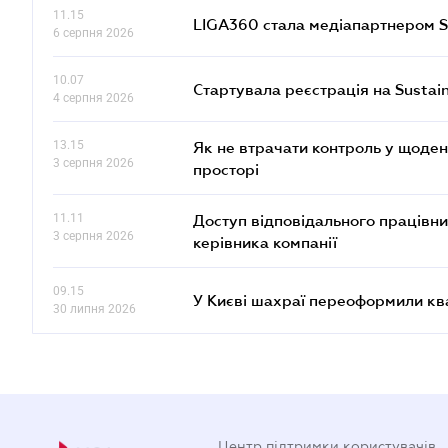
11.15
LIGA360 стала медіапартнером S
6 серпня 2026
10.07
Стартувала реєстрація на Sustai
4 серпня 2026
13.15
Як не втрачати контроль у щоден
3 серпня 2026
просторі
11.11
Доступ відповідального працівни
3 серпня 2026
керівника компанії
09.15
У Києві шахраї переоформили кв
30 липня 2026
Центр підтримки користувачів