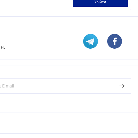
увійти
н.