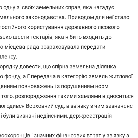
 одну зі своїх земельних справ, яка нагадує
мельного законодавства. Приводом для неї стало
 постійного користування державного лісового
ько шести гектарів, яка нібито входить до
лю місцева рада розраховувала передати
плексу.
рядку довести, що спірна земельна ділянка
 фонду, а її передача в категорію земель житлової
ищенням повноважень і з порушенням норм
ш того, розпорядження такими землями відноситься
погодився Верховний суд, в зв'язку з чим зазначене
лі були визнані недійсними, держреєстрація
оохоронців і значних фінансових втрат у зв'язку з