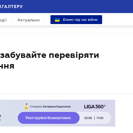
ХГАЛТЕРУ
одії
Актуально
Бізнес під час війни
 забувайте перевіряти
ння